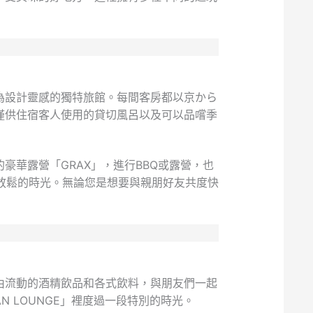
為設計靈感的獨特旅館。每間客房都以京から
僅供住宿客人使用的貸切風呂以及可以品嚐季
華露營「GRAX」，進行BBQ或露營，也
同放鬆的時光。無論您是想要與親朋好友共度快
由流動的酒精飲品和各式飲料，與朋友們一起
 LOUNGE」裡度過一段特別的時光。