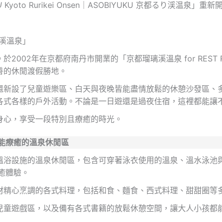
U
Kyoto Rurikei Onsen｜ASOBIYUKU 京都るり渓温泉」重
璃溪溫泉」
002年在京都府南丹市開業的「京都瑠璃溪溫泉 for REST
善的休閒渡假勝地。
還新設了兒童遊樂區、白天與夜晚皆能盡情放鬆的休憩沙發區、
各式各樣的戶外活動。不論是一日遊還是過夜住宿，這裡都能讓
身心，享受一段特別且療癒的時光。
能療癒的溫泉休閒區
溫浴設施的溫泉休閒區，包含可穿著泳衣使用的溫泉、溫水泳池
癒體驗。
材精心烹調的各式料理，包括和食、麵食、西式料理、甜甜圈等
兒童遊戲區，以及備有各式書籍的放鬆休憩空間，讓大人小孩都