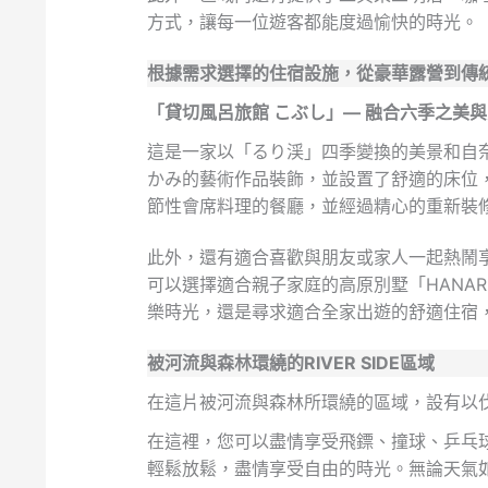
方式，讓每一位遊客都能度過愉快的時光。
根據需求選擇的住宿設施，從豪華露營到傳
「貸切風呂旅館 こぶし」— 融合六季之美
這是一家以「るり渓」四季變換的美景和自
かみ的藝術作品裝飾，並設置了舒適的床位
節性會席料理的餐廳，並經過精心的重新裝
此外，還有適合喜歡與朋友或家人一起熱鬧享
可以選擇適合親子家庭的高原別墅「HANA
樂時光，還是尋求適合全家出遊的舒適住宿
被河流與森林環繞的RIVER SIDE區域
在這片被河流與森林所環繞的區域，設有以伐木
在這裡，您可以盡情享受飛鏢、撞球、乒乓
輕鬆放鬆，盡情享受自由的時光。無論天氣如