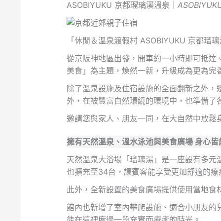
ASOBIYUKU 京都瑠璃溪溫泉｜
ASOBIYUK
「休閒＆溫泉渡假村 ASOBIYUKU 京都瑠
從京阪神地區出發，開車約一小時即可抵達。於2
美食」為主題，煥然一新，升級成為更為完
除了溫泉設施及住宿設施的全面翻新之外，
外，在被豐富自然環繞的環境中，也準備了
邀請您與家人、朋友一同，在大自然中放鬆
擁有天然溫泉、溫水泳池與美食廣場 身心皆
天然溫泉大浴場「瑠璃湯」是一座設有多元
也擴充至34台，讓賓客能享受更加舒適的療
此外，全新設置的美食廣場提供使用當地食
館內也新增了室內攀爬設施、適合小朋友的
能在這裡度過一段充實而療癒的時光。