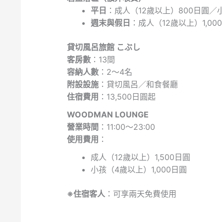
平日
：成人（12歲以上）800日圓／
週末與假日
：成人（12歲以上）1,0
貸切風呂旅館 こぶし
客房數
：13間
容納人數
：2～4名
附設設施
：貸切風呂／和食餐廳
住宿費用
：13,500日圓起
WOODMAN LOUNGE
營業時間
：11:00～23:00
使用費用
：
成人（12歲以上）1,500日圓
小孩（4歲以上）1,000日圓
※住宿客人
：可享兩天免費使用