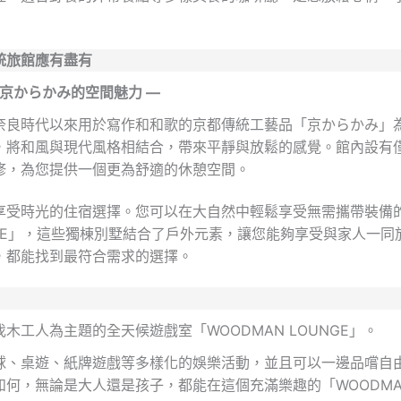
統旅館應有盡有
與京からかみ的空間魅力 —
奈良時代以來用於寫作和和歌的京都傳統工藝品「京からかみ」
，將和風與現代風格相結合，帶來平靜與放鬆的感覺。館內設有
修，為您提供一個更為舒適的休憩空間。
受時光的住宿選擇。您可以在大自然中輕鬆享受無需攜帶裝備的豪
RE」，這些獨棟別墅結合了戶外元素，讓您能夠享受與家人一
，都能找到最符合需求的選擇。
工人為主題的全天候遊戲室「WOODMAN LOUNGE」。
球、桌遊、紙牌遊戲等多樣化的娛樂活動，並且可以一邊品嚐自
何，無論是大人還是孩子，都能在這個充滿樂趣的「WOODMAN