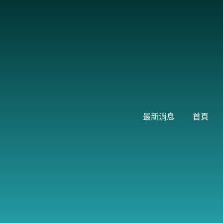
跳
至
主
要
內
容
最新消息
首頁