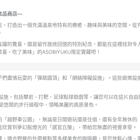
念品商店—
店，打造出一個充滿溫泉地特有的療癒、趣味與美味的空間。從
。
雀躍的驚喜，還是留作旅途回憶的特別紀念，都能在這裡找到令
，吃了美味」的ASOBIYUKU限定寶藏吧！
子們盡情玩耍的「彈跳圓頂」和「網絡障礙設施」。這些遊樂設
戲設施，包括攀岩、打靶、足球點球遊戲等，讓您可以在這片自由
您在享受悠閒的步行過程中，領略美麗的高原景色。
的「越野車公園」，無論是日間遊玩還是住宿，還有全年無休的「
能欣賞到夢幻般燈光的「感官丘陵」，帶給您無盡的視覺享受。
哩、適合野餐的外帶餐點等多樣美食的咖啡廳，是您放鬆心情、