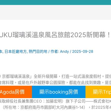
YUKU瑠璃溪溫泉風呂旅館2025新開幕
本
,
日本近畿地方
,
熱門目的地
/ 作者:
Andy
/
2025-09-28
KU 京都瑠璃溪溫泉」全新升級開幕，打造一站式溫泉度假村。提
會席料理，或是在戶外越野車公園探險，都能在此找到樂趣，是
Agoda房價
顯示booking房價
顯示Tri
取締役社長兼集團CEO：加藤宏明）旗下子公司——株式會社K・
ORT」（所在地：京都府南丹市園部町大河內廣谷1-14），於202