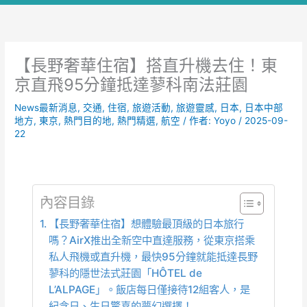
【長野奢華住宿】搭直升機去住！東
京直飛95分鐘抵達蓼科南法莊園
News最新消息
,
交通
,
住宿
,
旅遊活動
,
旅遊靈感
,
日本
,
日本中部
地方
,
東京
,
熱門目的地
,
熱門精選
,
航空
/ 作者:
Yoyo
/
2025-09-
22
內容目錄
【長野奢華住宿】想體驗最頂級的日本旅行
嗎？AirX推出全新空中直達服務，從東京搭乘
私人飛機或直升機，最快95分鐘就能抵達長野
蓼科的隱世法式莊園「HÔTEL de
L’ALPAGE」。飯店每日僅接待12組客人，是
紀念日、生日驚喜的夢幻選擇！