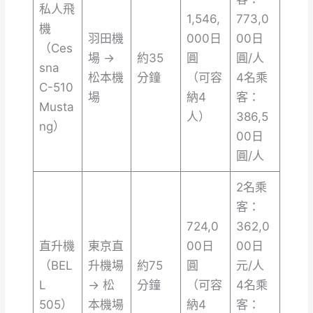
私人飛
1,546,
773,0
機
羽田機
000日
00日
（Ces
場 →
約35
圓
圓/人
sna
松本機
分鐘
（可容
4名乘
C-510
場
納4
客：
Musta
人）
386,5
ng）
00日
圓/人
2名乘
客：
724,0
362,0
直升機
東京直
00日
00日
（BEL
升機場
約75
圓
元/人
L
→ 松
分鐘
（可容
4名乘
505）
本機場
納4
客：