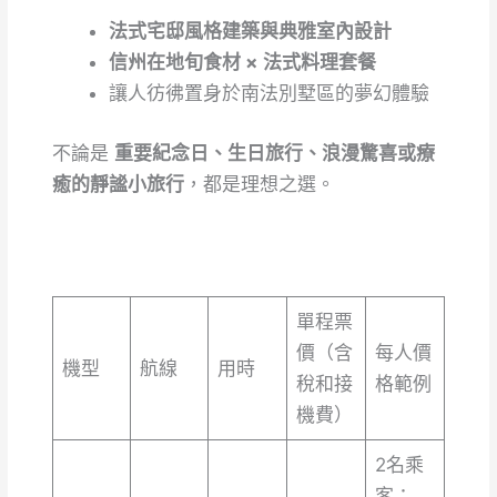
法式宅邸風格建築與典雅室內設計
信州在地旬食材 × 法式料理套餐
讓人彷彿置身於南法別墅區的夢幻體驗
不論是
重要紀念日、生日旅行、浪漫驚喜或療
癒的靜謐小旅行
，都是理想之選。
單程票
價（含
每人價
機型
航線
用時
稅和接
格範例
機費）
2名乘
客：