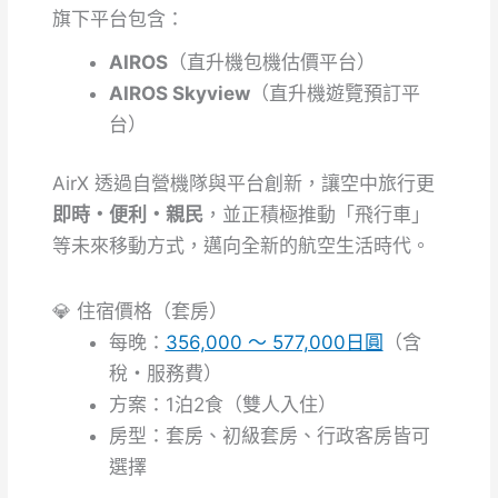
旗下平台包含：
AIROS
（直升機包機估價平台）
AIROS Skyview
（直升機遊覽預訂平
台）
AirX 透過自營機隊與平台創新，讓空中旅行更
即時・便利・親民
，並正積極推動「飛行車」
等未來移動方式，邁向全新的航空生活時代。
💎 住宿價格（套房）
每晚：
356,000 ～ 577,000日圓
（含
稅・服務費）
方案：1泊2食（雙人入住）
房型：套房、初級套房、行政客房皆可
選擇