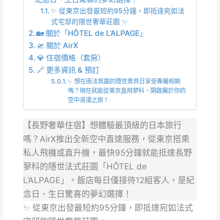
✨ 從東京出發最短約95分鐘，即抵達宛如法
式宅邸的隱世奢華莊園 ✨
🏡 關於「HÔTEL de L’ALPAGE」
🛫 關於 AirX
💎 住宿價格（套房）
🔗 更多資訊 & 預訂
✨ 想在南法氛圍的隱世奧貝日享受專屬假期
嗎？現在就能從東京直飛蓼科，開啟屬於你的
空中浪漫之旅！
【長野奢華住宿】想體驗最頂級的日本旅行
嗎？AirX推出全新空中直達服務，從東京搭乘
私人飛機或直升機，最快95分鐘就能抵達長野
蓼科的隱世法式莊園「HÔTEL de
L’ALPAGE」。飯店每日僅接待12組客人，是紀
念日、生日驚喜的夢幻選擇！
✨ 從東京出發最短約95分鐘，即抵達宛如法式