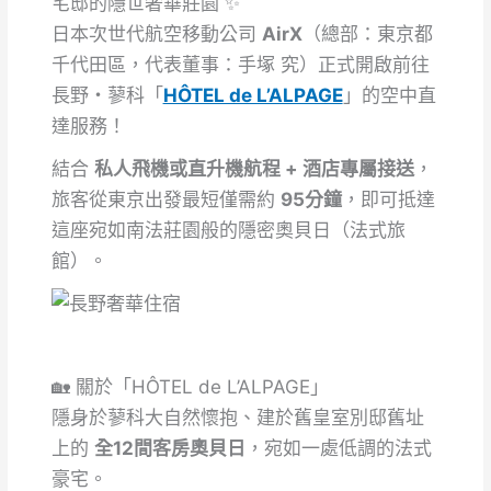
宅邸的隱世奢華莊園 ✨
日本次世代航空移動公司
AirX
（總部：東京都
千代田區，代表董事：手塚 究）正式開啟前往
長野・蓼科「
HÔTEL de L’ALPAGE
」的空中直
達服務！
結合
私人飛機或直升機航程 + 酒店專屬接送
，
旅客從東京出發最短僅需約
95分鐘
，即可抵達
這座宛如南法莊園般的隱密奧貝日（法式旅
館）。
🏡 關於「HÔTEL de L’ALPAGE」
隱身於蓼科大自然懷抱、建於舊皇室別邸舊址
上的
全12間客房奧貝日
，宛如一處低調的法式
豪宅。