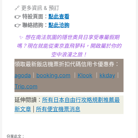
🔗 更多資訊 & 預訂
👉 特設頁面：
點此查看
👉 聯絡諮詢：
點此洽詢
✨
想在南法氛圍的隱世奧貝日享受專屬假期
嗎？現在就能從東京直飛蓼科，開啟屬於你的
空中浪漫之旅！
領取最新飯店機票折扣代碼信用卡優惠券：
agoda
｜
booking.com
｜
Klook
｜
kkday
｜
Trip.com
延伸閱讀：
所有日本自由行攻略規劃推薦最
新文章
|
所有便宜機票消息
分享此文：