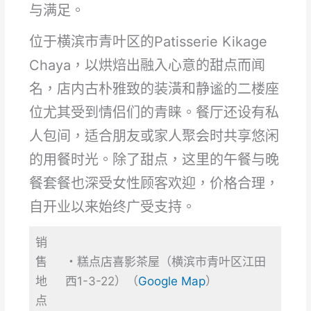
与满足。
位于横滨市青叶区的Patisserie Kikage
Chaya，以烘焙出融入心意的甜点而闻
名，店内古朴雅致的装潢和静谧的二楼座
位尤其受到情侣们的青睐。餐厅还设有私
人包间，适合朋友或家人聚会时共享悠闲
的用餐时光。除了甜点，这里的午餐与晚
餐套餐也深受女性顾客欢迎，价格合理，
自开业以来始终广受支持。
销
售
・糕点店喜影茶屋（横滨市青叶区江田
地
西1-3-22）（
Google Map
）
点