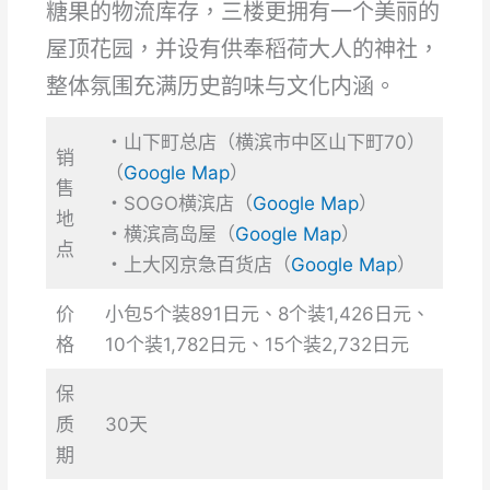
糖果的物流库存，三楼更拥有一个美丽的
屋顶花园，并设有供奉稻荷大人的神社，
整体氛围充满历史韵味与文化内涵。
・山下町总店（横滨市中区山下町70）
销
（
Google Map
）
售
・SOGO横滨店（
Google
Map
）
地
・横滨高岛屋（
Google
Map
）
点
・上大冈京急百货店（
Google
Map
）
价
小包5个装891日元、8个装1,426日元、
格
10个装1,782日元、15个装2,732日元
保
质
30天
期