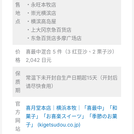
售
・永旺本牧店
地
・崇光横滨店
点
・横滨高岛屋
・上大冈京急百货店
・东急百货店多摩广场店
价
喜最中混合 5 件（3 红豆沙、2 栗子沙）
格
2,042 日元
保
常温下未开封自生产日期起15天（开封后
质
请尽快食用）
期
官
喜月堂本店｜横浜本牧｜「喜最中」「和
方
菓子」「お喜楽スイーツ」「季節のお菓
网
子」 (kigetsudou.co.jp)
站