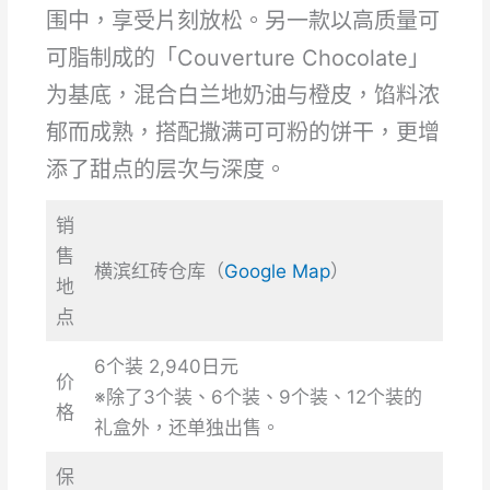
围中，享受片刻放松。另一款以高质量可
可脂制成的「Couverture Chocolate」
为基底，混合白兰地奶油与橙皮，馅料浓
郁而成熟，搭配撒满可可粉的饼干，更增
添了甜点的层次与深度。
销
售
横滨红砖仓库（
Google
Map
）
地
点
6个装 2,940日元
价
※除了3个装、6个装、9个装、12个装的
格
礼盒外，还单独出售。
保