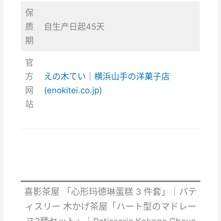
保
质
自生产日起45天
期
官
方
えの木てい｜横浜山手の洋菓子店
网
(enokitei.co.jp)
站
喜影茶屋 「心形玛德琳蛋糕 3 件套」｜パテ
ィスリー 木かげ茶屋「ハート型のマドレー