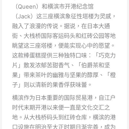
（Queen）和横滨市开港纪念馆
（Jack）这三座横滨象征性塔楼为灵感，
融入了浪漫的传说。据说，在日本大通
街、大栈桥国际客运码头和红砖公园等地
眺望这三座塔楼，便能实现心中的愿望。
这款棒蛋糕提供三种独特口味：「巧克力
片」散发浓郁苦甜香气、「伯爵茶和坚
果」带来茶叶的幽雅与坚果的醇厚、「橙
子」则以清新的果香俘获味蕾。
横滨作为日本重要的国际贸易港，自江户
时代末期开港以来便一直是文化交汇之
地。从大栈桥码头到红砖仓库，横滨的港
口设施在明治至大正时期日渐完善，成为