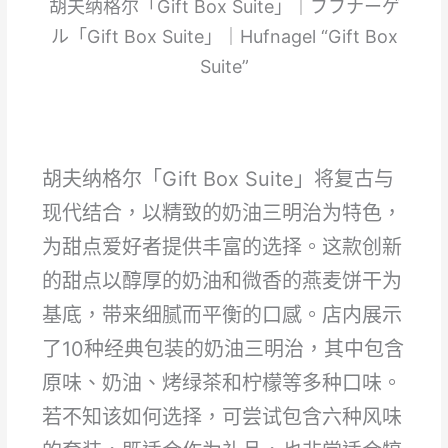
胡夫纳格尔「Gift Box Suite」｜フフナーゲ
ル「Gift Box Suite」｜Hufnagel “Gift Box
Suite”
胡夫纳格尔「Gift Box Suite」将复古与
现代结合，以精致的奶油三明治为特色，
为甜点爱好者提供丰富的选择。这款创新
的甜点以醇厚的奶油和微香的燕麦饼干为
基底，带来细腻而平衡的口感。店内展示
了10种经典包装的奶油三明治，其中包含
原味、奶油、烤绿茶和柠檬等多种口味。
若不知该如何选择，可尝试包含六种风味