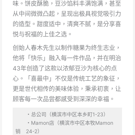
味。饼皮酥脆，豆沙馅料丰满饱满，甚至
从中间微微凸起，呈现出极具视觉吸引力
的造型。甜度适中，清爽不腻，是分享喜
悦与祝福的上佳之选。
创始人春木先生以制作糖果为终生志业，
他将「快乐」融入每一件作品，并在明治
43年创造了这款以浓郁豆沙为核心的点
心。「喜最中」不仅是传统工艺的象征，
更是世代相传的美味体验，秉承初衷，让
顾客每一次品尝都感受到深深的幸福。
・总公司（横滨市中区本乡町1-23）
・Mamon店（横滨市中区本牧Mamon
销
24-2）