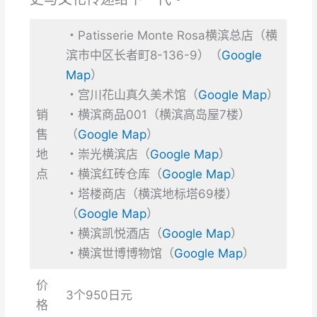
・Patisserie Monte Rosa横滨总店（横
滨市中区长者町8-136-9）（
Google
Map
）
・宫川花山真久美术馆（
Google Map
）
销
・横滨商品001（横滨高岛屋7楼）
售
（
Google Map
）
地
・崇光横滨店（
Google Map
）
点
・横滨红砖仓库（
Google
Map
）
・塔楼商店（横滨地标塔69楼）
（
Google
Map
）
・横滨凯悦酒店（
Google
Map
）
・横滨世博博物馆（
Google
Map
）
价
3个950日元
格