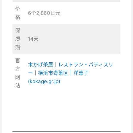
价
6个2,860日元
格
保
质
14天
期
官
木かげ茶屋｜レストラン・パティスリ
方
ー｜横浜市青葉区｜洋菓子
网
(kokage.gr.jp)
站