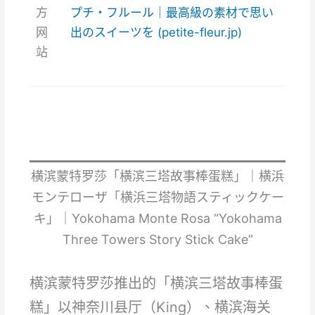
方
プチ・フルール｜最高級の素材で思い
网
出のスイーツを (petite-fleur.jp)
站
横滨蒙特罗莎「横滨三塔故事棒蛋糕」｜横浜
モンテローザ「横浜三塔物語スティックケー
キ」｜Yokohama Monte Rosa “Yokohama
Three Towers Story Stick Cake”
横滨蒙特罗莎推出的「横滨三塔故事棒蛋
糕」以神奈川县厅（King）、横滨海关