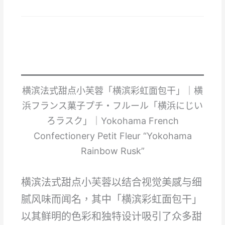
横滨法式甜点小芙蓉「横滨彩虹面包干」｜横
浜フランス菓子プチ・フルール「横浜にじい
ろラスク」｜Yokohama French
Confectionery Petit Fleur “Yokohama
Rainbow Rusk”
横滨法式甜点小芙蓉以结合视觉美感与细
腻风味而闻名，其中「横滨彩虹面包干」
以其鲜明的色彩和独特设计吸引了众多甜