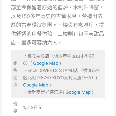
部至今保留着原始的壁炉、木制升降窗，
以及150多年历史的古董家具，营造出浓
厚的古老横滨氛围。一楼设有咖啡厅，提
供舒适的用餐体验；二楼则有包间与甜品
店，最多可容纳六人。
・榎花亭总店（横滨市中区山手町89-
销
6）(
Google Map
)
售
・Enoki SWEETS STAND店（横滨市中
地
区元町2-87-9 KOYO元町大厦1F-A）(
点
Google Map
)
・金针亭崇光横滨店(
Google Map
)
价
1,512日元
格