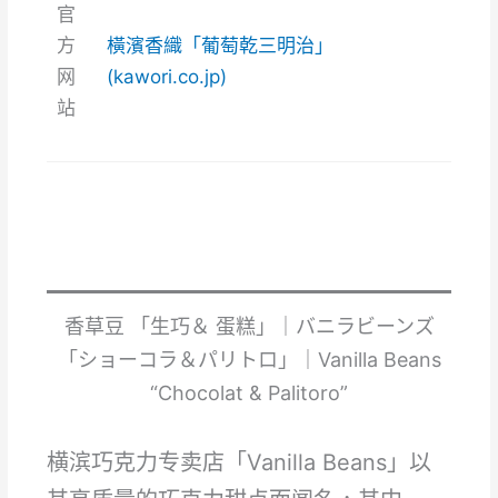
官
方
橫濱香織「葡萄乾三明治」
网
(kawori.co.jp)
站
香草豆 「生巧＆ 蛋糕」｜バニラビーンズ
「ショーコラ＆パリトロ」｜Vanilla Beans
“Chocolat & Palitoro”
横滨巧克力专卖店「Vanilla Beans」以