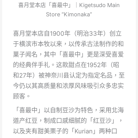
喜月堂本店「喜最中」｜Kigetsudo Main
Store “Kimonaka”
喜月堂本店自1900年（明治33年）创立
于横滨市本牧以来，以传承古法制作的和
菓子闻名，其中「喜最中」更是深受喜爱
的经典伴手礼。这款甜点在1952年（昭
和27年）被神奈川县认定为指定名品，至
今仍以其高质量和浓厚风味吸引众多忠实
顾客。
「喜最中」以自制豆沙为特色，采用北海
道产红豆，制成口感细腻的「红豆沙」，
以及夹有甜美栗子的「Kurian」两种口