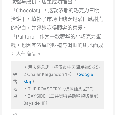
试验与改良，店主成功推出了
「Chocolat」，这款浓郁的巧克力三明
治饼干，填补了市场上缺乏饱满口感甜点
的空白，并迅速赢得顾客的喜爱。
「Palitoro」作为一款奢华的小巧克力蛋
糕，也因其浓厚的味道与滑顺的质地而成
为人气商品。
・港未来总店（横滨市中区海岸通5-25-
销
2 Chaler Kaigandori 1F）（
Google
售
Map
）
地
・THE ROASTERY（横滨锤头鲨2F）
点
・BAYSIDE（三井奥特莱斯购物城横滨
Bayside 1F）
价