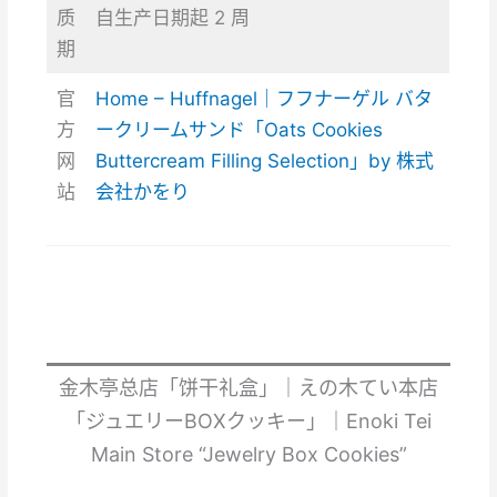
质
自生产日期起 2 周
期
官
Home – Huffnagel｜フフナーゲル バタ
方
ークリームサンド「Oats Cookies
网
Buttercream Filling Selection」by 株式
站
会社かをり
金木亭总店「饼干礼盒」｜えの木てい本店
「ジュエリーBOXクッキー」｜Enoki Tei
Main Store “Jewelry Box Cookies”