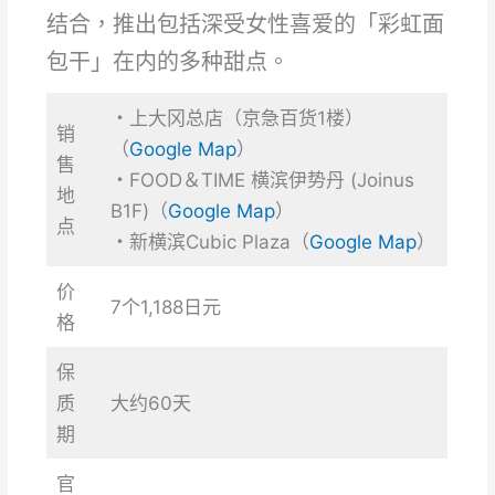
结合，推出包括深受女性喜爱的「彩虹面
包干」在内的多种甜点。
・上大冈总店（京急百货1楼）
销
（
Google Map
）
售
・FOOD＆TIME 横滨伊势丹 (Joinus
地
B1F)（
Google Map
）
点
・新横滨Cubic Plaza（
Google Map
）
价
7个1,188日元
格
保
质
大约60天
期
官