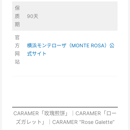
保
质
90天
期
官
方
横浜モンテローザ（MONTE ROSA）公
网
式サイト
站
CARAMER「玫瑰煎饼」｜CARAMER「ロー
ズガレット」｜CARAMER “Rose Galette”