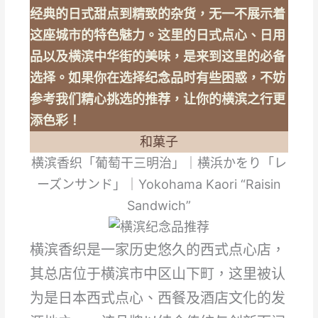
经典的日式甜点到精致的杂货，无一不展示着
这座城市的特色魅力。这里的日式点心、日用
品以及横滨中华街的美味，是来到这里的必备
选择。如果你在选择纪念品时有些困惑，不妨
参考我们精心挑选的推荐，让你的横滨之行更
添色彩！
和菓子
横滨香织「葡萄干三明治」｜横浜かをり「レ
ーズンサンド」｜Yokohama Kaori “Raisin
Sandwich”
横滨香织是一家历史悠久的西式点心店，
其总店位于横滨市中区山下町，这里被认
为是日本西式点心、西餐及酒店文化的发