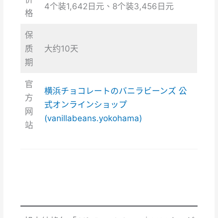
4个装1,642日元、8个装3,456日元
格
保
质
大约10天
期
官
横浜チョコレートのバニラビーンズ 公
方
式オンラインショップ
网
(vanillabeans.yokohama)
站