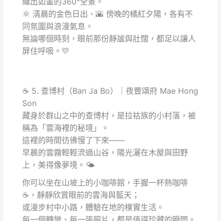
織出如畫的360°全景。
🌞 清晨的金色日出、🌇 傍晚的橘紅夕陽，各有不
同氛圍與浪漫氣息。
無論哪個時刻，眼前那份靜謐與壯闊，都足以讓人
屏住呼吸。💛
☕ 5. 查博村（Ban Ja Bo）｜夜豐頌府 Mae Hong
Son
藏身於群山之中的查博村，是拉祜族的小村落，被
稱為「雲海裡的秘境」。
這裡的時間彷彿慢了下來——
早晨的雲霧輕輕流過山谷，陽光灑在木屋與田野
上，美得像夢境。🌤️
你可以坐在山坡上的小咖啡館，手握一杯熱咖啡
☕，靜靜欣賞眼前的雲海與藍天；
或漫步村中小路，體驗在地的樸實生活。
每一個轉彎、每一張照片，都是值得珍藏的瞬間。