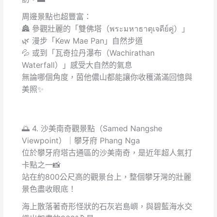
周邊景點也超豐富：
🏯 參觀壯麗的「雙佛塔（พระมหาธาตุเจดีย์คู่）」
🌿 漫步「Kew Mae Pan」自然步道
💦 或到「瓦奇拉丹瀑布（Wachirathan
Waterfall）」感受大自然的氣息
無論哪個角度，茵他儂山都能讓你收穫滿滿回憶與
美照✨
🌅 4. 沙美南奇觀景點（Samed Nangshe
Viewpoint）｜攀牙府 Phang Nga
位於攀牙府塔古通區的沙美南奇，是近年超人氣打
卡點之一📸
站在約800公尺高的觀景台上，整個攀牙灣的壯麗
景色盡收眼底！
海上散落著奇形怪狀的石灰岩島嶼，與碧藍海水交