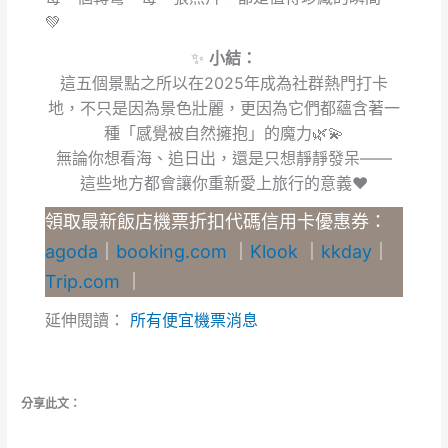
💚
✨
小結：
這五個景點之所以在2025年成為社群熱門打卡
地，不只是因為景色壯麗，更因為它們都蘊含著一
種「感覺被自然擁抱」的魔力🌿💫
無論你想看海、追日出，還是只想靜靜發呆——
這些地方都會讓你重新愛上旅行的意義❤️
領取最新飯店機票折扣代碼信用卡優惠券：
agoda
｜
booking.com
｜
Klook
｜
kkday
｜
Trip.com
｜
延伸閱讀：
所有便宜機票消息
分享此文：