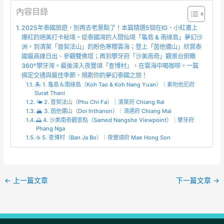
內容目錄
2025年泰國旅遊，別再去老景點了！本篇精選5個在IG、小紅書上
爆紅的絕美打卡秘境。從泰國灣的人間仙境「龜島 & 南緣島」夢幻沙
洲，到清萊「普契法山」的粉色寒櫻雲海；登上「茵他儂山」欣賞泰
國最高峰日出、參觀雙佛塔；再到攀牙府「沙美南奇」觀景台俯瞰
360°攀牙灣。最後深入夜豐頌「查博村」，在雲海中喝咖啡。一篇
搞定交通與最佳季節，規劃你的夢幻泰國之旅！
🏝️ 1. 龜島＆南緣島（Koh Tao & Koh Nang Yuan）｜素叻他尼府
Surat Thani
🌤️ 2. 普契法山（Phu Chi Fa）｜清萊府 Chiang Rai
🏔️ 3. 茵他儂山（Doi Inthanon）｜清邁府 Chiang Mai
🌅 4. 沙美南奇觀景點（Samed Nangshe Viewpoint）｜攀牙府
Phang Nga
☕ 5. 查博村（Ban Ja Bo）｜夜豐頌府 Mae Hong Son
←
上一篇文章
下一篇文章
→