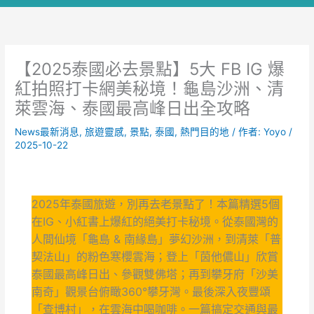
【2025泰國必去景點】5大 FB IG 爆
紅拍照打卡網美秘境！龜島沙洲、清
萊雲海、泰國最高峰日出全攻略
News最新消息
,
旅遊靈感
,
景點
,
泰國
,
熱門目的地
/ 作者:
Yoyo
/
2025-10-22
2025年泰國旅遊，別再去老景點了！本篇精選5個
在IG、小紅書上爆紅的絕美打卡秘境。從泰國灣的
人間仙境「龜島 & 南緣島」夢幻沙洲，到清萊「普
契法山」的粉色寒櫻雲海；登上「茵他儂山」欣賞
泰國最高峰日出、參觀雙佛塔；再到攀牙府「沙美
南奇」觀景台俯瞰360°攀牙灣。最後深入夜豐頌
「查博村」，在雲海中喝咖啡。一篇搞定交通與最