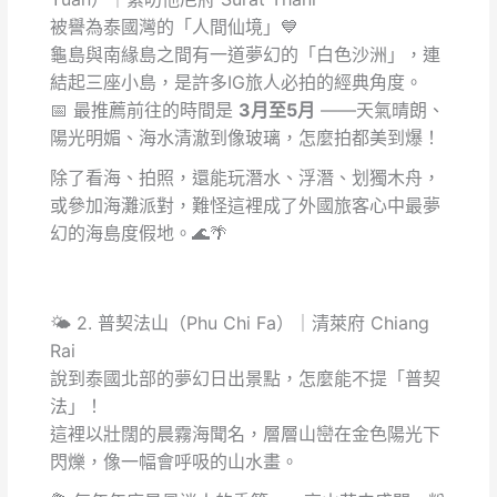
被譽為泰國灣的「人間仙境」💙
龜島與南緣島之間有一道夢幻的「白色沙洲」，連
結起三座小島，是許多IG旅人必拍的經典角度。
📅 最推薦前往的時間是
3月至5月
——天氣晴朗、
陽光明媚、海水清澈到像玻璃，怎麼拍都美到爆！
除了看海、拍照，還能玩潛水、浮潛、划獨木舟，
或參加海灘派對，難怪這裡成了外國旅客心中最夢
幻的海島度假地。🌊🌴
🌤️ 2. 普契法山（Phu Chi Fa）｜清萊府 Chiang
Rai
說到泰國北部的夢幻日出景點，怎麼能不提「普契
法」！
這裡以壯闊的晨霧海聞名，層層山巒在金色陽光下
閃爍，像一幅會呼吸的山水畫。