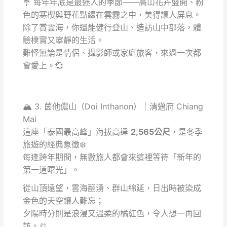
💐 每年年底是最迷人的季節——高山花卉盛開、粉
色的寒櫻與野花點綴在雲霧之中，美得讓人屏息。
除了賞雲海，你還能健行登山、造訪山中部落，體
驗樸實又寧靜的生活。
難怪無論是情侶、攝影師或家庭旅客，來過一次都
會愛上。💞
🏔️ 3. 茵他儂山（Doi Inthanon）｜清邁府 Chiang
Mai
這座「泰國最高峰」海拔高達
2,565公尺
，是冬季
旅遊的經典象徵❄️
每逢跨年期間，無數旅人都會來這裡等待「新年的
第一道曙光」。
從山頂遠望，雲海翻湧、群山綿延，日出時被染成
金色的天空讓人難忘；
夕陽時分則是浪漫又溫柔的橘紅色，令人想一再回
訪。🌅