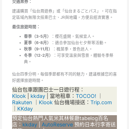
交通票券：
建議購買「仙台周遊券」或「仙台まるごとパス」，可在指
定區域內無限次搭乘巴士、JR與地鐵，方便且經濟實惠。
最佳旅遊時間：
春季（3-5月）
：櫻花盛開，氣候宜人。
夏季（6-8月）
：適合參加仙台七夕祭等活動。
秋季（9-11月）
：楓葉季，景色迷人。
冬季（12-2月）
：可享受溫泉與雪景，體驗冬季祭
典。
仙台四季分明，每個季節都有不同的魅力，建議根據您的喜
好選擇旅遊時間。
仙台包車跟團巴士一日遊行程：
Klook
|
kkday
| 當地租車：
TOCOO!
｜
Rakuten
｜
Klook
仙台機場接送：
Trip.com
｜
KKday
預定仙台熱門人氣米其林餐廳tabelog百名
店：
kkday
|
AutoReserve
預約日本行李寄送