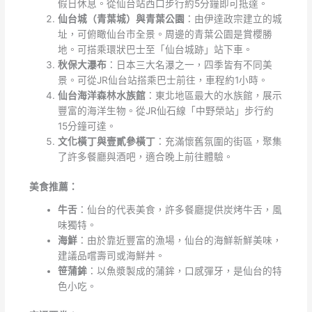
假日休息。從仙台站西口步行約5分鐘即可抵達。
仙台城（青葉城）與青葉公園
：由伊達政宗建立的城
址，可俯瞰仙台市全景。周邊的青葉公園是賞櫻勝
地。可搭乘環狀巴士至「仙台城跡」站下車。
秋保大瀑布
：日本三大名瀑之一，四季皆有不同美
景。可從JR仙台站搭乘巴士前往，車程約1小時。
仙台海洋森林水族館
：東北地區最大的水族館，展示
豐富的海洋生物。從JR仙石線「中野榮站」步行約
15分鐘可達。
文化橫丁與壹貳參橫丁
：充滿懷舊氛圍的街區，聚集
了許多餐廳與酒吧，適合晚上前往體驗。
美食推薦：
牛舌
：仙台的代表美食，許多餐廳提供炭烤牛舌，風
味獨特。
海鮮
：由於靠近豐富的漁場，仙台的海鮮新鮮美味，
建議品嚐壽司或海鮮丼。
笹蒲鉾
：以魚漿製成的蒲鉾，口感彈牙，是仙台的特
色小吃。