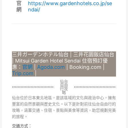
官
https://www.gardenhotels.co.jp/se
網
ndai/
三井ガーデンホテル仙台 | 三井花園飯店仙台
| Mitsui Garden Hotel Sendai 住宿預訂優
惠：
官網
|
Agoda.com
| Booking.com |
Trip.com
|
仙台
自由
行攻
略
仙台位於日本東北地區，是該區域的文化與政治中心，擁有
豐富的自然景觀與歷史文化。以下是針對前往仙台自由行的
攻略，涵蓋交通、住宿、景點與美食等資訊，助您規劃完美
的旅程。
交通方式：