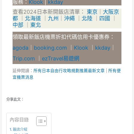
服務：
Klook
|
kkday
查看2024日本新開飯店清單：
東京
｜
大阪京
都
｜
北海道
｜
九州
｜
沖繩
｜
北陸
｜
四國
｜
中部
｜
東北
領取最新飯店機票折扣代碼信用卡優惠券：
agoda
｜
booking.com
｜
Klook
｜
kkday
｜
Trip.com
｜
ezTravel易遊網
延伸閱讀：
所有日本自由行攻略規劃推薦最新文章
|
所有便
宜機票消息
分享此文：
內容目錄
飯店介紹