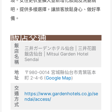
境。女性更衣室擴大並新增化妝間及洗髮精
吧，提供多樣選擇，讓旅客放鬆身心、做好準
備。
飯店交通
飯
三井ガーデンホテル仙台 | 三井花園
店
飯店仙台 | Mitsui Garden Hotel
名
Sendai
稱
地
〒980-0014 宮城縣仙台市青葉區本
址
町 2-4-6 (
Google Map
)
交
通
https://www.gardenhotels.co.jp/se
方
ndai/access/
式