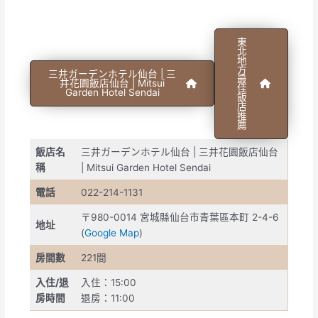
東
北
地
方
三井ガーデンホテル仙台 | 三
最
井花園飯店仙台 | Mitsui
佳
Garden Hotel Sendai
飯
店
推
薦
飯店名
三井ガーデンホテル仙台 | 三井花園飯店仙台
稱
| Mitsui Garden Hotel Sendai
電話
022-214-1131
〒980-0014 宮城縣仙台市青葉區本町 2-4-6
地址
(
Google Map
)
房間數
221間
入住/退
入住：15:00
房時間
退房：11:00