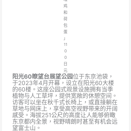
鸡
和
荷
包
蛋
」
11
0
0
日
元
阳光60瞭望台展望公园
位于东京池袋，
于2023年4月开幕，设立在阳光60大楼
的60楼。这座公园式观景设施拥有当季
植物与人工草坪，提供宽敞的休憩空间。
访客可以坐在秋千式长椅上，或直接躺在
草地与网床上，享受高空视野带来的开阔
感受。海拔251公尺的高度让人能够俯瞰
东京都内全景，视野晴朗时甚至有机会远
望富士山。