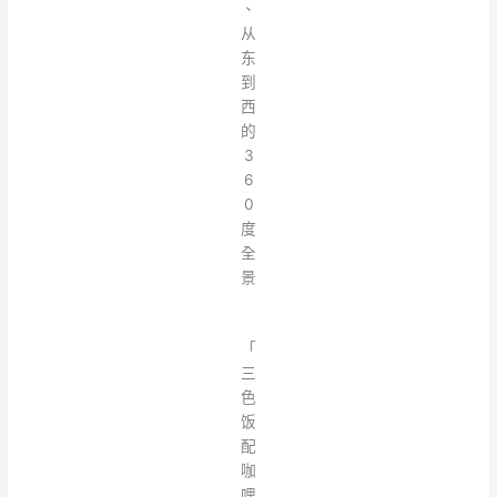
、
从
东
到
西
的
3
6
0
度
全
景
「
三
色
饭
配
咖
哩