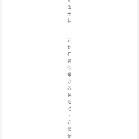
是
蛋
形
状
计
划
在
暑
假
举
办
各
种
活
动
，
详
情
请