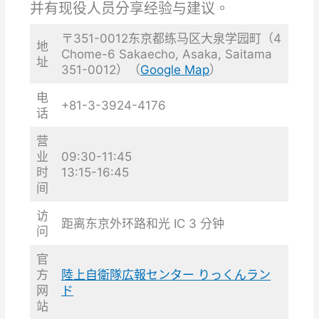
并有现役人员分享经验与建议。
〒351-0012东京都练马区大泉学园町（4
地
Chome-6 Sakaecho, Asaka, Saitama
址
351-0012）（
Google Map
）
电
+81-3-3924-4176
话
营
业
09:30-11:45
时
13:15-16:45
间
访
距离东京外环路和光 IC 3 分钟
问
官
方
陸上自衛隊広報センター りっくんラン
网
ド
站