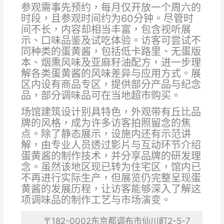
参观需事先预约，每月仅开放一个周六的
时段，且参观时间约为60分钟。尽管时
间不长，内容却相当丰富，包含视听展
示、口味品鉴及试吃体验。访客可尝试不
同种类的蛋黄酱，包括低卡路里、无蛋版
本、烟熏风味及亚麻籽油配方，进一步理
解各类蛋黄酱的风味差异与应用方式。展
区内设有商品专区，提供部分产品与纪念
品，部分调味品可在当地超市购买。
场馆建筑设计别具特色，外观带有丘比品
牌的风格，成为许多访客拍照留念的焦
点。除了静态展示，设施内还有示范讲
解，由专业人员透过影片与互动环节介绍
蛋黄酱的制作技术，并分享品牌的研发理
念。虽然该地区现已转为住宅区，馆内已
不再进行实际生产，但展览仍完整呈现蛋
黄酱的发展历程，让访客能够深入了解这
项调味品的制作工艺与市场演变。
〒182-0002东京都调布市仙川町2-5-7