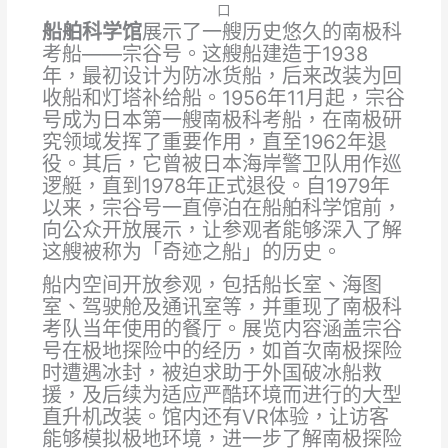
口
船舶科学馆
展示了一艘历史悠久的南极科
考船——宗谷号。这艘船建造于1938
年，最初设计为防冰货船，后来改装为回
收船和灯塔补给船。1956年11月起，宗谷
号成为日本第一艘南极科考船，在南极研
究领域发挥了重要作用，直至1962年退
役。其后，它曾被日本海岸警卫队用作巡
逻艇，直到1978年正式退役。自1979年
以来，宗谷号一直停泊在船舶科学馆前，
向公众开放展示，让参观者能够深入了解
这艘被称为「奇迹之船」的历史。
船内空间开放参观，包括船长室、海图
室、驾驶舱及通讯室等，并重现了南极科
考队当年使用的餐厅。展览内容涵盖宗谷
号在极地探险中的经历，如首次南极探险
时遭遇冰封，被迫求助于外国破冰船救
援，及后续为适应严酷环境而进行的大型
直升机改装。馆内还有VR体验，让访客
能够模拟极地环境，进一步了解南极探险