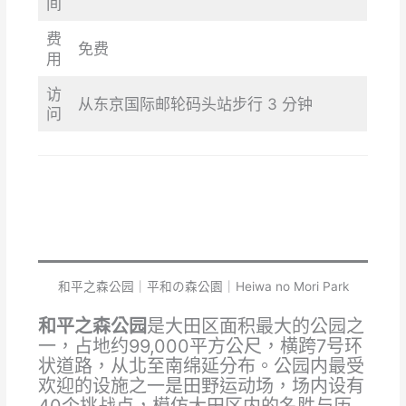
间
费
免费
用
访
从东京国际邮轮码头站步行 3 分钟
问
和平之森公园｜平和の森公園｜Heiwa no Mori Park
和平之森公园
是大田区面积最大的公园之
一，占地约99,000平方公尺，横跨7号环
状道路，从北至南绵延分布。公园内最受
欢迎的设施之一是田野运动场，场内设有