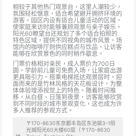
相较于其他热门观景台，这里人潮较少，
氛围轻松惬意，适合希望避开拥挤环境的
游客。园区内设有适合儿童活动的区域，
使家庭来访时能够兼顾观景与亲子娱乐。
阳光60瞭望台还规划了多个适合拍照的
特色区域，提供不同视角的城市风景。场
馆内的咖啡厅则供应糕点与饮品，让访客
能够在欣赏景色的同时稍作歇息。
门票价格相对亲民，成人票价为700日
圆，学龄前儿童可免费入场，让家庭出游
更具吸引力。搭乘电梯抵达观景层时，迎
面而来的是竹林风格的天花板设计，为整
体体验增添视觉上的特色。随着时间推
移，从白昼、日落到夜景，访客能够欣赏
到不同时段的城市景观变化，这也成为许
多人推荐的参观方式。
〒170-8630东京都丰岛区东池袋3-1阳
光城阳光60大楼60层（〒170-8630