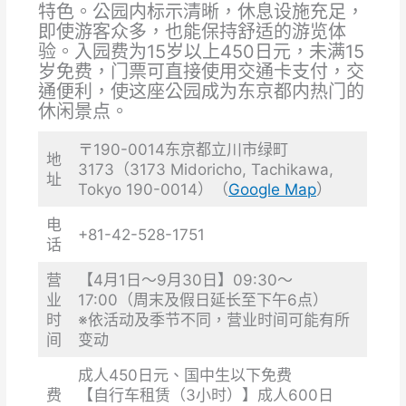
特色。公园内标示清晰，休息设施充足，
即使游客众多，也能保持舒适的游览体
验。入园费为15岁以上450日元，未满15
岁免费，门票可直接使用交通卡支付，交
通便利，使这座公园成为东京都内热门的
休闲景点。
〒190-0014东京都立川市绿町
地
3173（3173 Midoricho, Tachikawa,
址
Tokyo 190-0014）（
Google Map
）
电
+81-42-528-1751
话
营
【4月1日～9月30日】09:30～
业
17:00（周末及假日延长至下午6点）
时
※依活动及季节不同，营业时间可能有所
间
变动
成人450日元、国中生以下免费
费
【自行车租赁（3小时）】成人600日