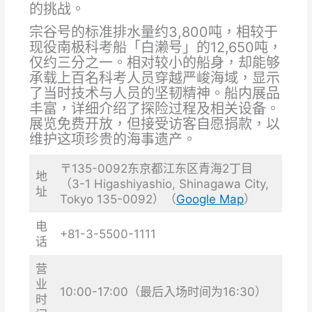
的挑战。
宗谷号的标准排水量约3,800吨，相较于
现役南极科考船「白濑号」的12,650吨，
仅约三分之一。相对较小的船身，却能够
承载上百名科考人员穿越严峻海域，显示
了当时技术与人员的坚韧精神。船内展品
丰富，详细介绍了探险过程及相关设备。
展览免费开放，但接受访客自愿捐款，以
维护这项珍贵的海事遗产。
〒135-0092东京都江东区青海2丁目
地
（3-1 Higashiyashio, Shinagawa City,
址
Tokyo 135-0092）（
Google Map
）
电
+81-3-5500-1111
话
营
业
10:00-17:00（最后入场时间为16:30）
时