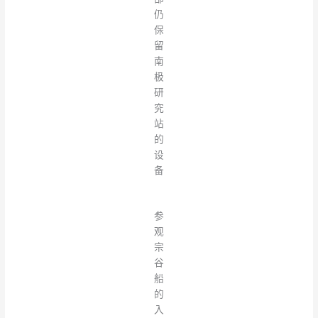
仍
保
留
南
极
研
究​​
站
的
设
备
参
观
宗
谷
船
的
入