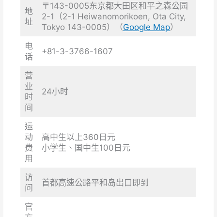
〒143-0005东京都大田区和平之森公园
地
2-1（2-1 Heiwanomorikoen, Ota City,
址
Tokyo 143-0005）（
Google Map
）
电
+81-3-3766-1607
话
营
业
24小时
时
间
运
动
高中生以上360日元
费
小学生、国中生100日元
用
访
首都高速公路平和岛出口即到
问
官