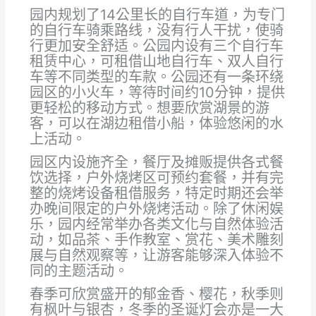
园内规划了14公里长的自行车道，为专门
的自行车骑乘路线，没有行人干扰，使骑
行更加安全舒适。公园内设有三个自行车
租赁中心，可租借山地自行车、双人自行
车等不同类型的车款。公园还有一条环绕
园区的小火车，等待时间约10分钟，提供
更轻松的移动方式。想要欣赏湖景的游
客，可以在湖边租借小船，体验悠闲的水
上活动。
园区内设施齐全，餐厅及摊贩提供各式餐
饮选择，户外烧烤区可预约套餐，并有完
整的烧烤设备租借服务，特定时期还会举
办晚间限定的户外烧烤活动。除了休闲娱
乐，园内经常举办各类文化与自然体验活
动，如品茶、手作教室、赏花、美术雕刻
展与自然观察等，让游客能够深入体验不
同的主题活动。
春季可欣赏盛开的郁金香、樱花，秋季则
有枫叶与银杏，冬季的圣诞灯会亦是一大