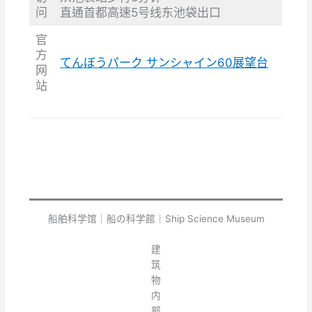
问
直通首都高速5号线东池袋出口
官
方
てんぼうパーク サンシャイン60展望台
网
站
船舶科学馆｜船の科学館｜Ship Science Museum
建
筑
物
内
部