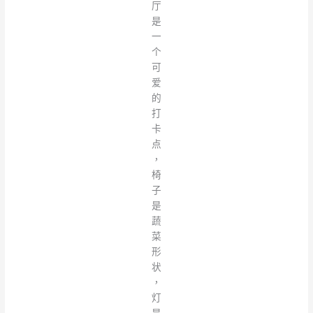
厅
是
一
个
可
爱
的
打
卡
点
，
椅
子
是
蔬
菜
形
状
，
灯