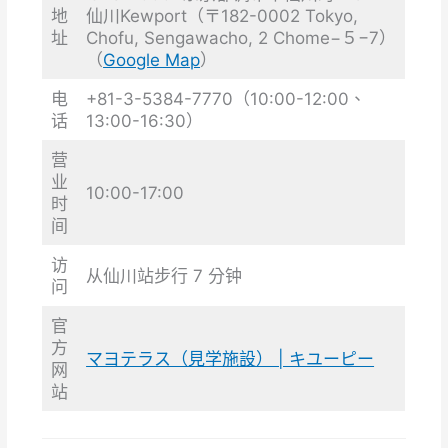
地
仙川Kewport（〒182-0002 Tokyo,
址
Chofu, Sengawacho, 2 Chome−５−7）
（
Google Map
）
电
+81-3-5384-7770（10:00-12:00、
话
13:00-16:30）
营
业
10:00-17:00
时
间
访
从仙川站步行 7 分钟
问
官
方
マヨテラス（見学施設） | キユーピー
网
站