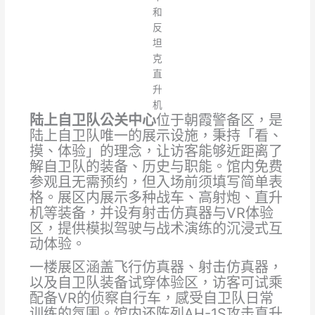
和
反
坦
克
直
升
机
陆上自卫队公关中心
位于朝霞警备区，是
陆上自卫队唯一的展示设施，秉持「看、
摸、体验」的理念，让访客能够近距离了
解自卫队的装备、历史与职能。馆内免费
参观且无需预约，但入场前须填写简单表
格。展区内展示多种战车、高射炮、直升
机等装备，并设有射击仿真器与VR体验
区，提供模拟驾驶与战术演练的沉浸式互
动体验。
一楼展区涵盖飞行仿真器、射击仿真器，
以及自卫队装备试穿体验区，访客可试乘
配备VR的侦察自行车，感受自卫队日常
训练的氛围。馆内还陈列AH-1S攻击直升