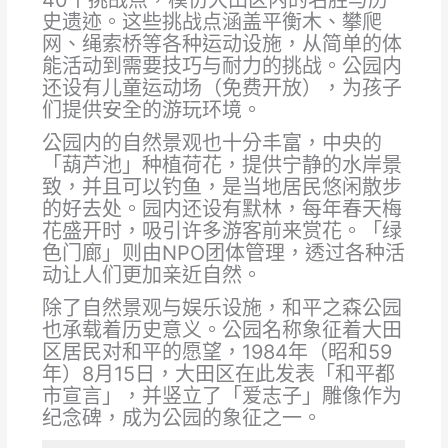
40个挑战点，模仿大田区内的名胜与历
史遗迹。这些挑战点涵盖平衡木、攀爬
网、绳索桥等各种运动设施，从简单的体
能活动到需要技巧与耐力的挑战。公园内
还设有儿童运动场（免费开放），为孩子
们提供安全的游玩环境。
公园内的自然景观也十分丰富，中央的
「葫芦池」种植荷花，提供宁静的水岸景
致，并且可以钓鱼，是当地居民悠闲散步
的好去处。园内还设有默林，每年春天梅
花盛开时，吸引许多游客前来赏花。「绿
色门廊」则由NPO团体管理，透过各种活
动让人们更加亲近自然。
除了自然景观与娱乐设施，和平之森公园
也承载着历史意义。公园名称象征着大田
区居民对和平的愿望，1984年（昭和59
年）8月15日，大田区在此发表「和平都
市宣言」，并竖立了「爱志子」雕像作为
纪念碑，成为公园的象征之一。