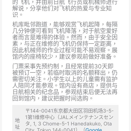
的飞机，并由前日航飞行员或机械师进行
解说，分享他们对飞机的热爱与专业知
识。
机库毗邻跑道，能够观赏飞机起降，每隔
几分钟便可看到飞机降落，对于航空爱好
者而言是难得的体验。然而，由于安全因
素，与正在维修的飞机仍保持一定距离，
因此机械师的作业过程可能不易观察。展
馆内的座椅较少，建议参观前做好准备。
门票采事先预约制，且经常提前30天即
被预订一空，若临时取消的名额释出，仍
需密切关注。小学生以上的儿童需有监护
人陪同才能参观。馆内设有商店，提供与
日航相关的纪念品，参观结束后便无法再
回到馆内，建议把握时间选购。
〒144-0041东京都大田区羽田机场3-5-
1第1维修中心（JALメインテナンスセン
地
タ, 1, 3 Chome-5-1 Hanedakuko, Ota
址
City, Tokyo 144-0041）（
Google