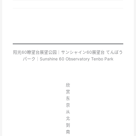
阳光60瞭望台展望公园｜サンシャイン60展望台 てんぼう
パーク｜Sunshine 60 Observatory Tenbo Park
欣
赏
东
京
从
北
到
南