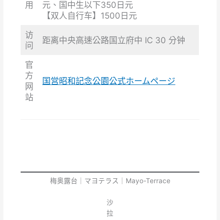
用
元、国中生以下350日元
【双人自行车】1500日元
访
距离中央高速公路国立府中 IC 30 分钟
问
官
方
国営昭和記念公園公式ホームページ
网
站
梅奥露台｜マヨテラス｜Mayo-Terrace
沙
拉