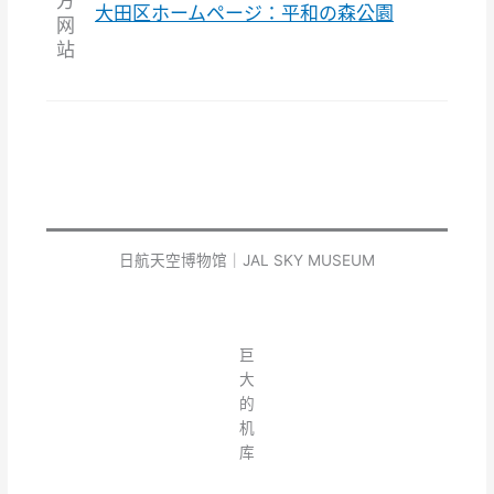
方
大田区ホームページ：平和の森公園
网
站
日航天空博物馆｜JAL SKY MUSEUM
巨
大
的
机
库