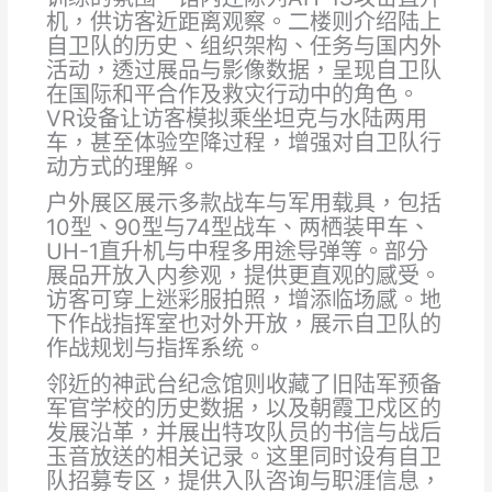
机，供访客近距离观察。二楼则介绍陆上
自卫队的历史、组织架构、任务与国内外
活动，透过展品与影像数据，呈现自卫队
在国际和平合作及救灾行动中的角色。
VR设备让访客模拟乘坐坦克与水陆两用
车，甚至体验空降过程，增强对自卫队行
动方式的理解。
户外展区展示多款战车与军用载具，包括
10型、90型与74型战车、两栖装甲车、
UH-1直升机与中程多用途导弹等。部分
展品开放入内参观，提供更直观的感受。
访客可穿上迷彩服拍照，增添临场感。地
下作战指挥室也对外开放，展示自卫队的
作战规划与指挥系统。
邻近的神武台纪念馆则收藏了旧陆军预备
军官学校的历史数据，以及朝霞卫戍区的
发展沿革，并展出特攻队员的书信与战后
玉音放送的相关记录。这里同时设有自卫
队招募专区，提供入队咨询与职涯信息，