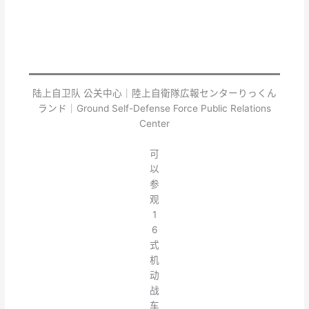
陆上自卫队 公关中心｜陸上自衛隊広報センターりっくん
ランド｜Ground Self-Defense Force Public Relations
Center
可
以
参
观
1
6
式
机
动
战
车