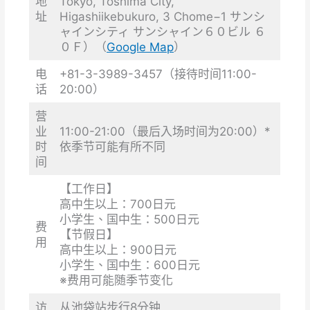
地
Tokyo, Toshima City,
址
Higashiikebukuro, 3 Chome−1 サンシ
ャインシティ サンシャイン６０ビル ６
０Ｆ）（
Google Map
）
电
+81-3-3989-3457（接待时间11:00-
话
20:00）
营
业
11:00-21:00（最后入场时间为20:00）*
时
依季节可能有所不同
间
【工作日】
高中生以上：700日元
小学生、国中生：500日元
费
【节假日】
用
高中生以上：900日元
小学生、国中生：600日元
※费用可能随季节变化
访
从池袋站步行8分钟