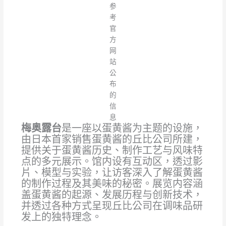
参
考
官
方
网
站
公
布
的
信
息
梅奥露台
是一座以蛋黄酱为主题的设施，
由日本首家销售蛋黄酱的丘比公司所建，
提供关于蛋黄酱历史、制作工艺与风味特
点的多元展示。馆内设有互动区，透过影
片、模型与实验，让访客深入了解蛋黄酱
的制作过程及其美味的秘密。展览内容涵
盖蛋黄酱的起源、发展历程与创新技术，
并透过各种方式呈现丘比公司在调味品研
发上的独特理念。