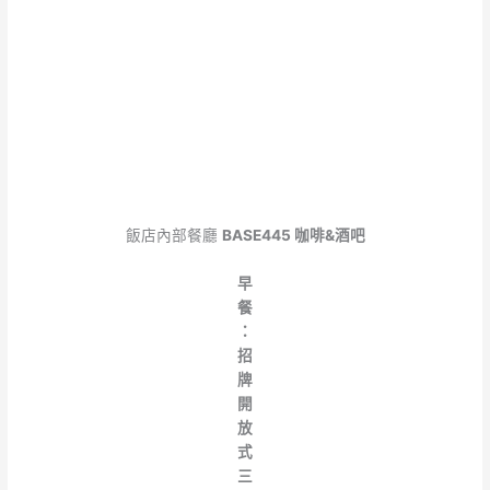
飯店內部餐廳
BASE445 咖啡&酒吧
早
餐
：
招
牌
開
放
式
三