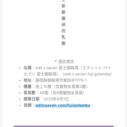
新
鮮
磨
碎
的
乳
酪
📍 酒店資訊
名稱
：edit x seven 富士御殿場（エディット バイ
セブン 富士御殿場）（edit x seven fuji gotemba）
地址
：靜岡縣御殿場市東田中1179-1
樓層
：地上10層（含寵物友善棟3層）
客房數
：49間（含6間寵物友善房）
開業日期
：2025年9月1日
官網
：
editxseven.com/fujigotemba