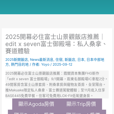
2025開幕必住富士山景觀飯店推薦｜
edit x seven富士御殿場：私人桑拿、
賽道體驗
2025新開飯店
,
News最新消息
,
住宿
,
新飯店
,
日本
,
日本中部地
方
,
熱門目的地
/ 作者:
Yoyo
/
2025-09-12
2025開幕必住富士山景觀飯店推薦：霞關資本集團FHG新作
「edit x seven 富士御殿場」9/1開幕，距東名御殿場IC車程2分。
49間客房含富士山景套房、附桑拿房與寵物友善房，全室陽台。
推Makuake限定私人桑拿、富士賽道駕駛體驗；至11月底入住享
BASE445免費早餐，住客可免費用LOX-Fit低氧健身房。
顯示Agoda房價
顯示Trip房價