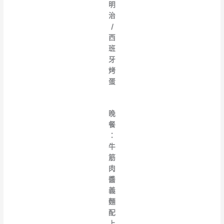
明
治
/
西
班
牙
烤
蛋
晚
餐
：
牛
筋
肉
醬
義
麵
配
上