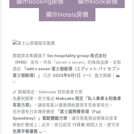
顯示Booking房價
顯示Klook房價
顯示Hotels房價
霞關資本集團旗下
fav hospitality group 株式会社
（FHG）
宣布，作為「seven x seven」的姊妹品牌，全新
酒店
「edit x seven 富士御殿場（エディット バイ セブン
富士御殿場）」
已於
2025年9月1日（一）
盛大開幕！🏔️
✨
🌿 開幕限定・Makuake 特別桑拿方案
為慶祝開業，官方推出
Makuake 限定「私人桑拿＆附桑拿
客房方案」
，讓旅客能以優惠價格盡情享受桑拿時光。
另外還有日本傳奇賽道
「富士國際賽車場（Fuji
Speedway）」駕駛體驗方案
，讓住客能親自開著自家車
奔馳於賽道上；此外，即日起至
11月末
期間入住，更可享
免費早餐優惠
🍳。