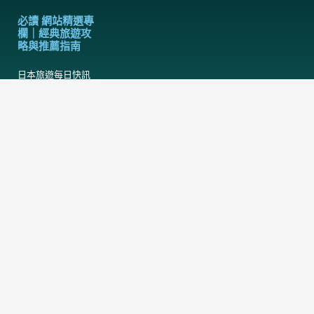
必讀 網站精選專
欄｜經典旅遊攻
略與推薦指南
日本旅遊每日快訊
便宜商務艙週報
每週集錦｜當週網站
頭條熱門文章
出國旅行行李準備清
單檢查表
日本床蝨臭蟲酒店地
圖
日本熊出沒地圖