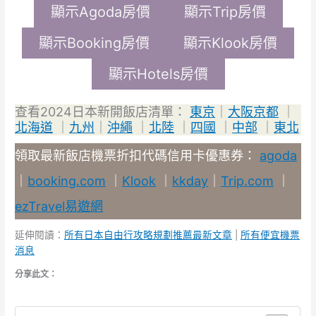
顯示Agoda房價
顯示Trip房價
顯示Booking房價
顯示Klook房價
顯示Hotels房價
查看2024日本新開飯店清單：
東京
｜
大阪京都
｜
北海道
｜
九州
｜
沖繩
｜
北陸
｜
四國
｜
中部
｜
東北
領取最新飯店機票折扣代碼信用卡優惠券：
agoda
｜
booking.com
｜
Klook
｜
kkday
｜
Trip.com
｜
ezTravel易遊網
延伸閱讀：
所有日本自由行攻略規劃推薦最新文章
|
所有便宜機票
消息
分享此文：