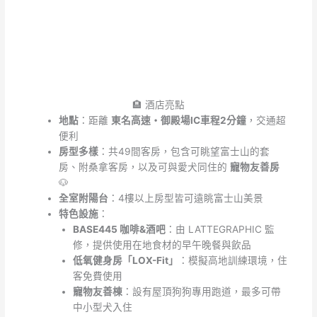
🏨 酒店亮點
地點
：距離
東名高速・御殿場IC車程2分鐘
，交通超
便利
房型多樣
：共49間客房，包含可眺望富士山的套
房、附桑拿客房，以及可與愛犬同住的
寵物友善房
🐶
全室附陽台
：4樓以上房型皆可遠眺富士山美景
特色設施
：
BASE445 咖啡&酒吧
：由 LATTEGRAPHIC 監
修，提供使用在地食材的早午晚餐與飲品
低氧健身房「LOX-Fit」
：模擬高地訓練環境，住
客免費使用
寵物友善棟
：設有屋頂狗狗專用跑道，最多可帶
中小型犬入住