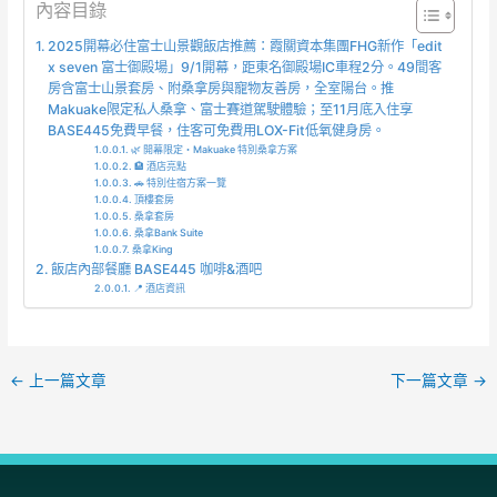
內容目錄
2025開幕必住富士山景觀飯店推薦：霞關資本集團FHG新作「edit
x seven 富士御殿場」9/1開幕，距東名御殿場IC車程2分。49間客
房含富士山景套房、附桑拿房與寵物友善房，全室陽台。推
Makuake限定私人桑拿、富士賽道駕駛體驗；至11月底入住享
BASE445免費早餐，住客可免費用LOX-Fit低氧健身房。
🌿 開幕限定・Makuake 特別桑拿方案
🏨 酒店亮點
🚗 特別住宿方案一覽
頂樓套房
桑拿套房
桑拿Bank Suite
桑拿King
飯店內部餐廳 BASE445 咖啡&酒吧
📍 酒店資訊
←
上一篇文章
下一篇文章
→