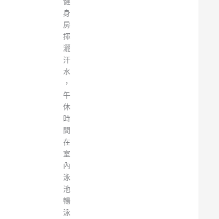
健
身
房
揮
灑
汗
水
，
午
休
時
間
在
室
內
泳
池
暢
泳