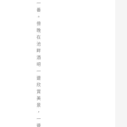
一
番
。
傍
晚
在
池
畔
酒
吧
一
邊
欣
賞
美
景
，
一
邊