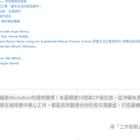
onpa 」享受歡樂與放鬆
處飯店式公寓：擁有泳池的度假勝地！
際通沿線，交通便利
麗的景色
灘前，最舒適的體驗
ade ange miona」
 House Nakijin」
 Resort Naha Living Inn Asahibashi Ekimae Premier & Anex 那霸生活公寓度假村-旭橋
n Resort Okinawa」
！
illa BRISA」
ki Island)
Workation的理想選擇！本篇精選15間高CP值住宿，從沖繩本
是在咖啡廳中專心工作，都能找到最適合你的長住落腳處，打造最
用「工作假期