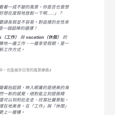
看著一成不變的風景，你是否也曾想
好想在度假地放鬆一下啊……」？
要請長假並不容易。對這樣的女性來
是一個超棒的選擇！
rk（工作）
與
vacation（休假）
的
勝地一邊工作、一邊享受假期，是一
新工作方式。
中，也能被非日常的風景療癒♪
螢幕抬起頭，映入眼簾的是絕美的海
然一新的感覺，絕對能立刻提振精
還可以到附近走走、欣賞壯麗景點，
嚐在地美食，在「工作」與「休閒」
更上一層樓。