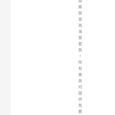
間
客
房
皆
為
海
景
套
房
！
所
有
客
房
均
提
供
免
費