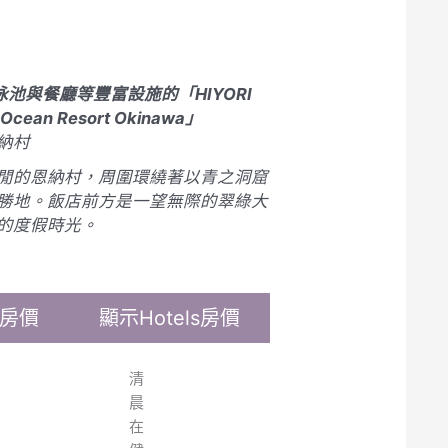
泳池與餐廳等豐富設施的「HIYORI
cean Resort Okinawa」
納村
閒的恩納村，周圍環繞著以青之洞窟
勝地。飯店前方是一望無際的翠綠大
的度假時光。
k房價
顯示Hotels房價
清
晨
在