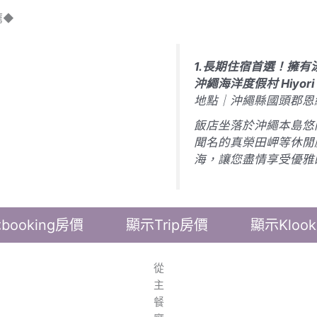
薦◆
1.長期住宿首選！擁有
沖繩海洋度假村 Hiyori O
地點｜沖繩縣國頭郡恩
飯店坐落於沖繩本島悠
聞名的真榮田岬等休閒
海，讓您盡情享受優雅
booking房價
顯示Trip房價
顯示Kloo
從
主
餐