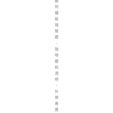
廳
到
鐵
板
燒
餐
廳
、
咖
啡
廳
和
酒
吧
、
外
帶
專
賣