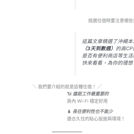
挑選住宿時要注意哪些重
這篇文章精選了沖繩本
（3天到數週）
的高CP
是否有便利商店等生活
快來看看，為你的理想
＼ 我們要介紹的就是這種住宿！ ／
📶
遠距工作最重要的
房內 Wi-Fi 穩定好用
🧳
長住便利性也不能少
適合久住的貼心設施與環境！