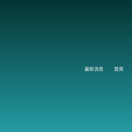
跳
至
主
要
內
容
最新消息
首頁