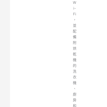
W
i-
Fi
，
並
配
備
附
烘
乾
機
的
洗
衣
機
、
廚
房
和