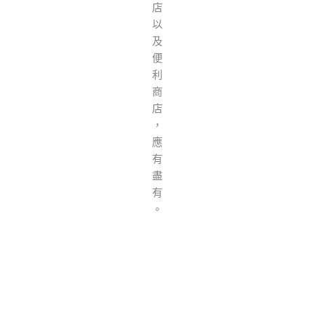
店
以
及
便
利
商
店
，
應
有
盡
有
。