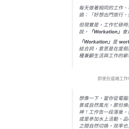
每天做著相同的工作、
過：「好想出門旅行、
但現實是，工作忙碌時
說，
「Workation」
會
「Workation」
是
wo
結合詞，意思是在度假
種兼顧生活與工作的嶄
即使在遠端工作
想像一下，當你從電腦
景或自然風光，那份煥
神！工作告一段落後，
或是參加水上活動、品
之間自然切換，效率也