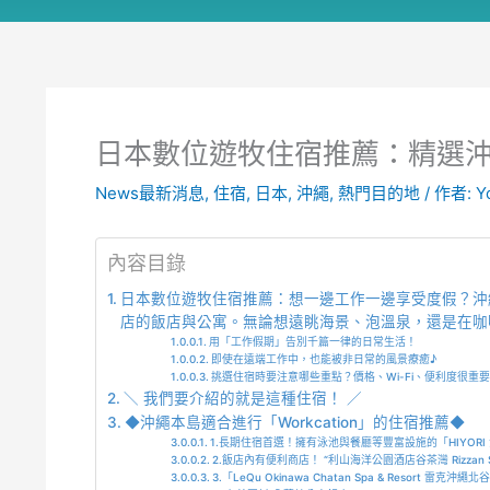
日本數位遊牧住宿推薦：精選沖
News最新消息
,
住宿
,
日本
,
沖繩
,
熱門目的地
/ 作者:
Y
內容目錄
日本數位遊牧住宿推薦：想一邊工作一邊享受度假？沖繩是
店的飯店與公寓。無論想遠眺海景、泡溫泉，還是在咖
用「工作假期」告別千篇一律的日常生活！
即使在遠端工作中，也能被非日常的風景療癒♪
挑選住宿時要注意哪些重點？價格、Wi-Fi、便利度很重
＼ 我們要介紹的就是這種住宿！ ／
◆沖繩本島適合進行「Workcation」的住宿推薦◆
1.長期住宿首選！擁有泳池與餐廳等豐富設施的「HIYORI 沖繩海洋度
2.飯店內有便利商店！ “利山海洋公園酒店谷茶灣 Rizzan Sea Pa
3.「LeQu Okinawa Chatan Spa & Resort