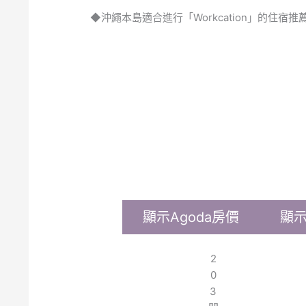
◆沖繩本島適合進行「Workcation」的住宿推
顯示Agoda房價
顯示
2
0
3