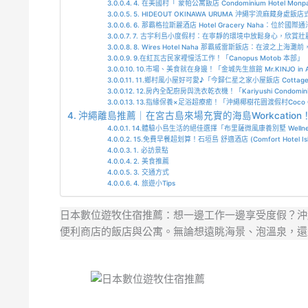
4. 在美國村「 蒙帕公寓飯店 Condominium Hotel M
5. HIDEOUT OKINAWA URUMA 沖繩宇流麻藏身
6. 那霸格拉斯麗酒店 Hotel Gracery Naha：位於國
7. 古宇利島小度假村：在寧靜的環境中放鬆身心，欣賞壯
8. Wires Hotel Naha 那霸威雷斯飯店：在波之上海
9.在紅瓦古民家裡慢活工作！「Canopus Motob 本部」
10.市場、美食就在身邊！「金城先生旅館 Mr.KINJO in Arc
11.鄉村風小屋好可愛♪「今歸仁星之家小屋飯店 Cottage Star
12.房內全配廚房與洗衣乾衣機！「Kariyushi Condominium
13.指緣保養×足浴超療癒！「沖繩椰樹花園渡假村Coco Garde
沖繩離島推薦｜在宮古島來場充實的海島Workcation
14.體驗小島生活的絕佳選擇「布里薩微風康養別墅 Wellness V
15.免費早餐超划算！石垣島 舒適酒店 (Comfort Hotel Ishiga
1. 必訪景點
2. 美食推薦
3. 交通方式
4. 旅遊小Tips
日本數位遊牧住宿推薦：想一邊工作一邊享受度假？沖繩是
便利商店的飯店與公寓。無論想遠眺海景、泡溫泉，還