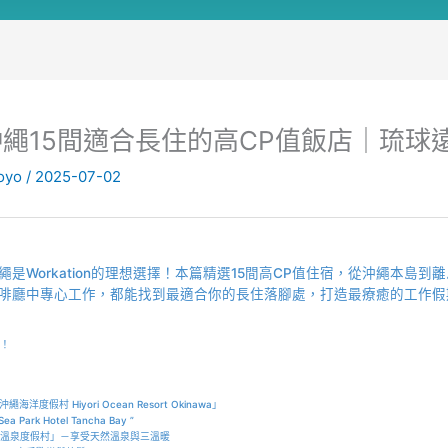
繩15間適合長住的高CP值飯店｜琉球
oyo
/
2025-07-02
Workation的理想選擇！本篇精選15間高CP值住宿，從沖繩本島到離
啡廳中專心工作，都能找到最適合你的長住落腳處，打造最療癒的工作假
要！
假村 Hiyori Ocean Resort Okinawa」
rk Hotel Tancha Bay ”
 雷克沖繩北谷溫泉度假村」－享受天然溫泉與三溫暖