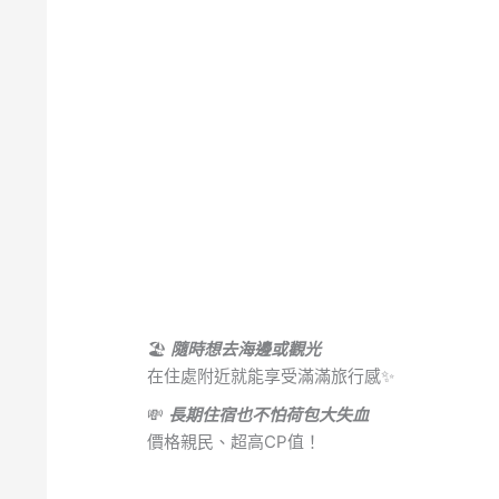
🏖
隨時想去海邊或觀光
在住處附近就能享受滿滿旅行感✨
💸
長期住宿也不怕荷包大失血
價格親民、超高CP值！