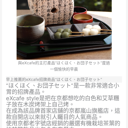
與eXcafe的主打產品“ほくほく、お団子セット”度過
一個愉快的早晨
早上推薦的eXcafe招牌商品“ほくほく、お団子セット”
“ほくほく、お団子セット”是一款非常適合小
胃的招牌產品。
eXcafe style是把在京都想吃的白色和艾草糰
子放在木炭烤架上自己烤。
在成為該品牌首家店舖的京都嵐山旗艦店，這
款自開店以來就引人矚目的人氣商品。
使用京都老字號店經銷的嚴選有機栽培茶葉的