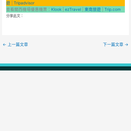
遊
|
Tripadvisor
查看關西機場優惠機票：
Klook
|
ezTravel
|
東南旅遊
|
Trip.com
分享此文：
←
上一篇文章
下一篇文章
→
必讀 網站精選專
欄｜經典旅遊攻
略與推薦指南
日本旅遊每日快訊
便宜商務艙週報
每週集錦｜當週網站