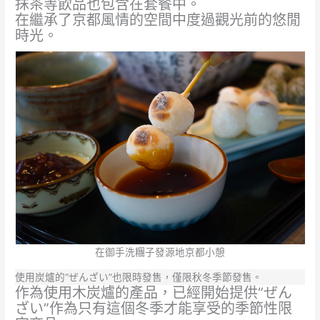
抹茶等飲品也包含在套餐中。
在繼承了京都風情的空間中度過觀光前的悠閒
時光。
在御手洗糰子發源地京都小憩
使用炭爐的“ぜんざい”也限時發售，僅限秋冬季節發售。
作為使用木炭爐的產品，已經開始提供“ぜん
ざい”作為只有這個冬季才能享受的季節性限