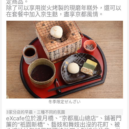
定商品。
除了可以享用炭火烤製的現磨年糕外，還可以
在套餐中加入京生麩，盡享京都風情。
冬季限定ぜんざい
3家分店的早晨，三種不同的氛圍
eXcafe位於渡月橋、“京都嵐山總店”、鋪著門
簾的“祇園新橋”、藝妓和舞妓出沒的花町、被