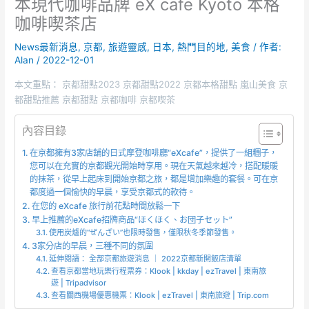
本現代咖啡品牌 eX cafe Kyoto 本格
咖啡喫茶店
News最新消息
,
京都
,
旅遊靈感
,
日本
,
熱門目的地
,
美食
/ 作者:
Alan
/
2022-12-01
本文重點： 京都甜點2023 京都甜點2022 京都本格甜點 嵐山美食 京
都甜點推薦 京都甜點 京都咖啡 京都喫茶
內容目錄
在京都擁有3家店舖的日式摩登咖啡廳“eXcafe”，提供了一組糰子，
您可以在充實的京都觀光開始時享用。現在天氣越來越冷，搭配暖暖
的抹茶，從早上起床到開始京都之旅，都是增加樂趣的套餐。可在京
都度過一個愉快的早晨，享受京都式的款待。
在您的 eXcafe 旅行前花點時間放鬆一下
早上推薦的eXcafe招牌商品“ほくほく、お団子セット”
使用炭爐的“ぜんざい”也限時發售，僅限秋冬季節發售。
3家分店的早晨，三種不同的氛圍
延伸閱讀： 全部京都旅遊消息 ｜ 2022京都新開飯店清單
查看京都當地玩樂行程票券：Klook | kkday | ezTravel | 東南旅
遊 | Tripadvisor
查看關西機場優惠機票：Klook | ezTravel | 東南旅遊 | Trip.com