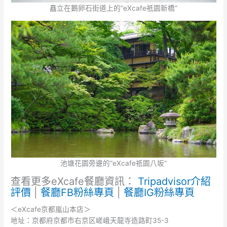
矗立在鵝卵石街道上的“eXcafe祇園新橋”
池塘花園旁邊的“eXcafe祇園八坂”
查看更多eXcafe餐廳資訊：
Tripadvisor介紹
評價
|
餐廳FB粉絲專頁
|
餐廳IG粉絲專頁
＜eXcafe京都嵐山本店＞
地址：京都府京都市右京区嵯峨天龍寺造路町35-3