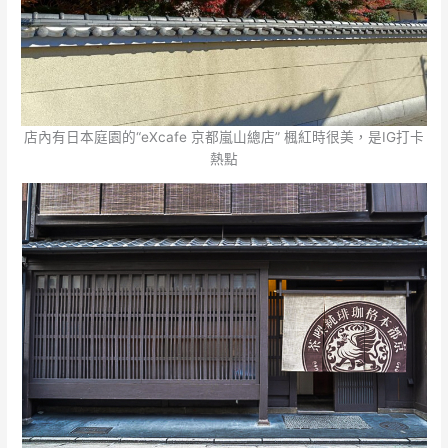
店內有日本庭園的“eXcafe 京都嵐山總店” 楓紅時很美，是IG打卡
熱點