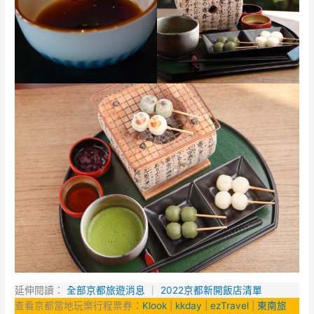
延伸閱讀：
全部京都旅遊消息
｜
2022京都新開飯店清單
查看京都當地玩樂行程票券：
Klook
|
kkday
|
ezTravel
|
東南旅