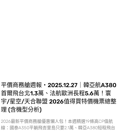
平價商務艙週報・2025.12.27｜韓亞航A380
首爾飛台北1.3萬、法航歐洲長程5.6萬！寰
宇/星空/天合聯盟 2026值得買特價機票總整
理 (含機型分析)
2026最新平價商務艙優惠懶人包！本週精選19條高CP值航
線：國泰A350平躺飛峇里島只要2.1萬、韓亞A380短程飛台