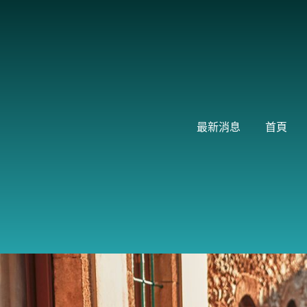
跳
至
主
要
內
容
最新消息
首頁