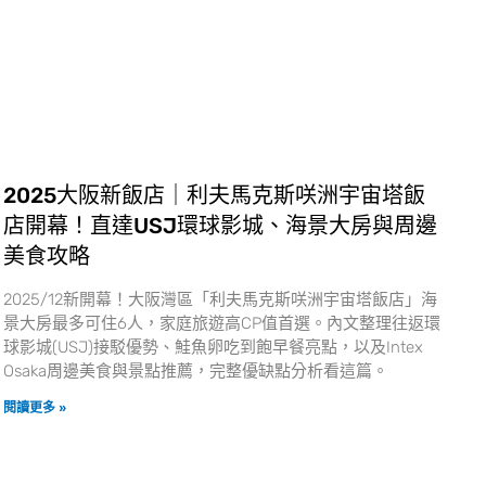
2025大阪新飯店｜利夫馬克斯咲洲宇宙塔飯
店開幕！直達USJ環球影城、海景大房與周邊
美食攻略
2025/12新開幕！大阪灣區「利夫馬克斯咲洲宇宙塔飯店」海
景大房最多可住6人，家庭旅遊高CP值首選。內文整理往返環
球影城(USJ)接駁優勢、鮭魚卵吃到飽早餐亮點，以及Intex
Osaka周邊美食與景點推薦，完整優缺點分析看這篇。
閱讀更多 »