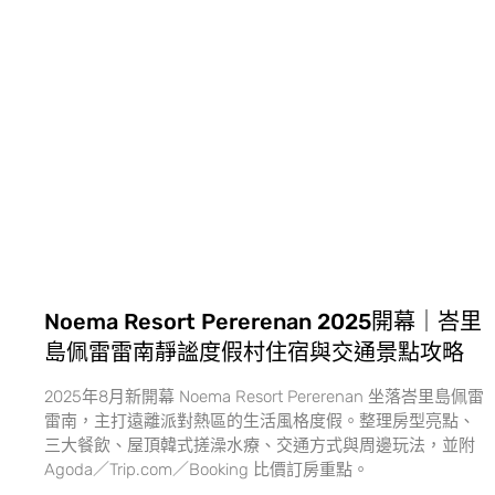
Noema Resort Pererenan 2025開幕｜峇里
島佩雷雷南靜謐度假村住宿與交通景點攻略
2025年8月新開幕 Noema Resort Pererenan 坐落峇里島佩雷
雷南，主打遠離派對熱區的生活風格度假。整理房型亮點、
三大餐飲、屋頂韓式搓澡水療、交通方式與周邊玩法，並附
Agoda／Trip.com／Booking 比價訂房重點。