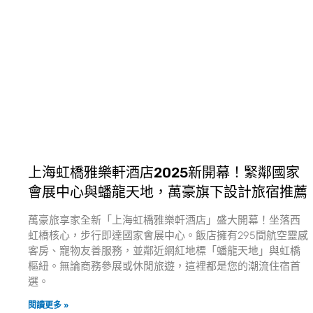
上海虹橋雅樂軒酒店2025新開幕！緊鄰國家
會展中心與蟠龍天地，萬豪旗下設計旅宿推薦
萬豪旅享家全新「上海虹橋雅樂軒酒店」盛大開幕！坐落西
虹橋核心，步行即達國家會展中心。飯店擁有295間航空靈感
客房、寵物友善服務，並鄰近網紅地標「蟠龍天地」與虹橋
樞紐。無論商務參展或休閒旅遊，這裡都是您的潮流住宿首
選。
閱讀更多 »