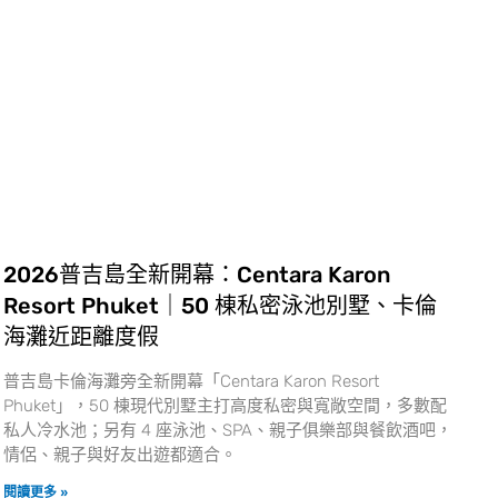
2026普吉島全新開幕：Centara Karon
Resort Phuket｜50 棟私密泳池別墅、卡倫
海灘近距離度假
普吉島卡倫海灘旁全新開幕「Centara Karon Resort
Phuket」，50 棟現代別墅主打高度私密與寬敞空間，多數配
私人冷水池；另有 4 座泳池、SPA、親子俱樂部與餐飲酒吧，
情侶、親子與好友出遊都適合。
閱讀更多 »