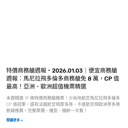
特價商務艙週報・2026.01.03｜便宜商務艙
週報：馬尼拉飛多倫多商務艙免 8 萬，CP 值
最高！亞洲、歐洲超值機票精選
本週精選 19 條特價商務艙機票！沙烏地航空馬尼拉飛多倫多
CP 值冠軍。還有法國航空飛摩洛哥、卡達航空飛歐洲等多條
航線推薦。完整票價、機型、機齡一次看！
閱讀更多 »