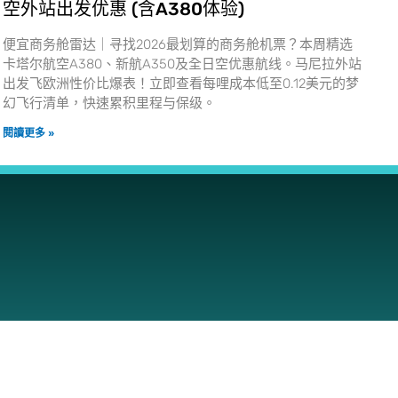
空外站出发优惠 (含A380体验)
便宜商务舱雷达｜寻找2026最划算的商务舱机票？本周精选
卡塔尔航空A380、新航A350及全日空优惠航线。马尼拉外站
出发飞欧洲性价比爆表！立即查看每哩成本低至0.12美元的梦
幻飞行清单，快速累积里程与保级。
閱讀更多 »