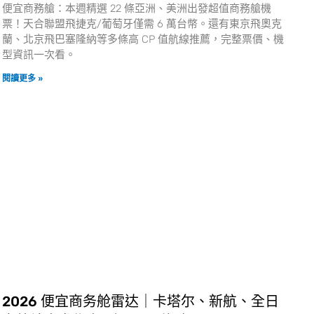
便宜商務艙：本週精選 22 條亞洲、美洲出發超值商務艙機
票！天合聯盟飛捷克/葡萄牙僅需 6 萬台幣。還有東京飛奧克
蘭、北京飛巴塞隆納等多條高 CP 值航線推薦，完整票價、機
型資訊一次看。
閱讀更多 »
2026 便宜商务舱雷达｜卡塔尔、新航、全日