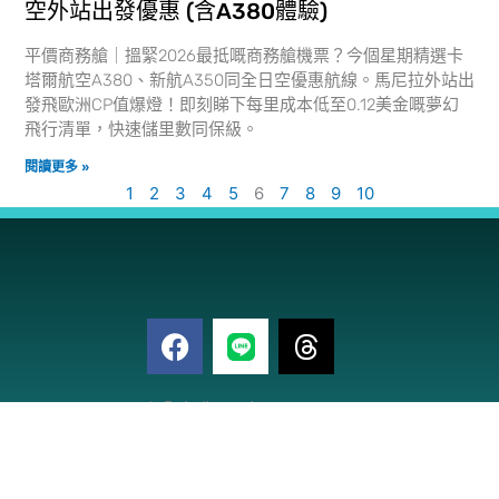
空外站出發優惠 (含A380體驗)
平價商務艙｜搵緊2026最抵嘅商務艙機票？今個星期精選卡
塔爾航空A380、新航A350同全日空優惠航線。馬尼拉外站出
發飛歐洲CP值爆燈！即刻睇下每里成本低至0.12美金嘅夢幻
飛行清單，快速儲里數同保級。
閱讀更多 »
1
2
3
4
5
6
7
8
9
10
F
T
a
h
c
r
電
e
e
訂閱免費電子報
子
b
a
郵
o
d
件
o
s