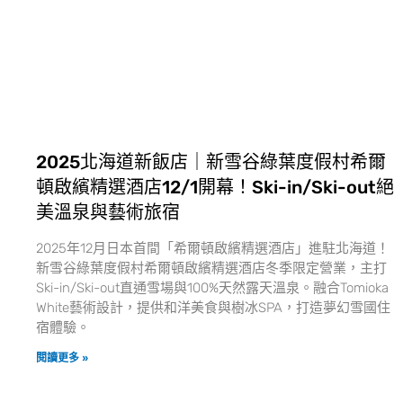
2025北海道新飯店｜新雪谷綠葉度假村希爾
頓啟繽精選酒店12/1開幕！Ski-in/Ski-out絕
美溫泉與藝術旅宿
2025年12月日本首間「希爾頓啟繽精選酒店」進駐北海道！
新雪谷綠葉度假村希爾頓啟繽精選酒店冬季限定營業，主打
Ski-in/Ski-out直通雪場與100%天然露天溫泉。融合Tomioka
White藝術設計，提供和洋美食與樹冰SPA，打造夢幻雪國住
宿體驗。
閱讀更多 »