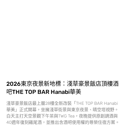
2026東京夜景新地標：淺草豪景飯店頂樓酒
吧THE TOP BAR Hanabi華美
淺草豪景飯店最上層28樓全新改裝「THE TOP BAR Hanabi
華美」正式開幕，坐擁淺草街景與東京夜景、晴空塔視野。
白天主打天空景觀下午茶與TWG Tea，夜晚提供原創調酒與
40週年復刻雞尾酒，並推出含酒吧使用權的尊榮住宿方案。