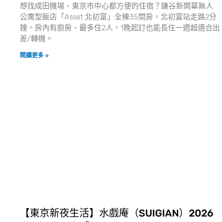
想找成田機場、東京市中心都方便的住宿？鎌谷新開幕無人
公寓型飯店「Asset 北初富」全棟35間房，北初富站走路2分
鐘。房內有廚房、最多住2人，1晚起訂也能長住一週超適合出
差/轉機。
閱讀更多 »
【東京新夜生活】水戲庵（SUIGIAN）2026