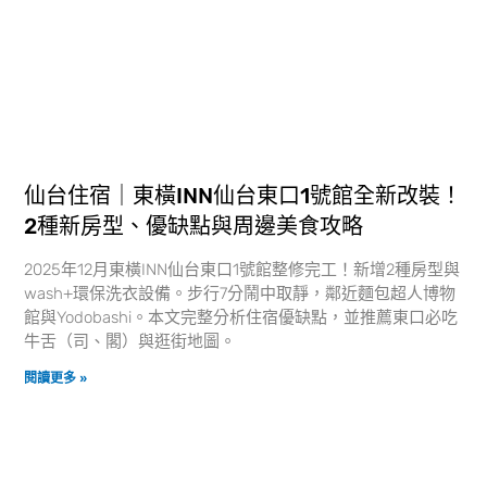
仙台住宿｜東橫INN仙台東口1號館全新改裝！
2種新房型、優缺點與周邊美食攻略
2025年12月東橫INN仙台東口1號館整修完工！新增2種房型與
wash+環保洗衣設備。步行7分鬧中取靜，鄰近麵包超人博物
館與Yodobashi。本文完整分析住宿優缺點，並推薦東口必吃
牛舌（司、閣）與逛街地圖。
閱讀更多 »