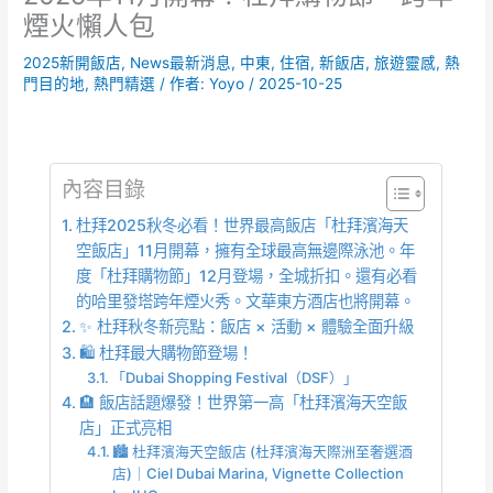
煙火懶人包
2025新開飯店
,
News最新消息
,
中東
,
住宿
,
新飯店
,
旅遊靈感
,
熱
門目的地
,
熱門精選
/ 作者:
Yoyo
/
2025-10-25
內容目錄
杜拜2025秋冬必看！世界最高飯店「杜拜濱海天
空飯店」11月開幕，擁有全球最高無邊際泳池。年
度「杜拜購物節」12月登場，全城折扣。還有必看
的哈里發塔跨年煙火秀。文華東方酒店也將開幕。
✨ 杜拜秋冬新亮點：飯店 × 活動 × 體驗全面升級
🛍️ 杜拜最大購物節登場！
「Dubai Shopping Festival（DSF）」
🏨 飯店話題爆發！世界第一高「杜拜濱海天空飯
店」正式亮相
🏙️ 杜拜濱海天空飯店 (杜拜濱海天際洲至奢選酒
店)｜Ciel Dubai Marina, Vignette Collection