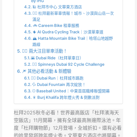
by IHG
🕌 杜拜市中心 文華東方酒店
🚴‍♀️ 杜拜最新單車情報！城市、沙漠與山岳一次
滿足
🚲 Careem Bike 租車服務
🌵 Al Qudra Cycling Track｜沙漠單車道
🏔️ Hatta Mountain Bike Trail｜哈塔山地越野
路線
🚴‍♀️ 兩大注目單車活動！
🌇 Dubai Ride（杜拜單車日）
🚴‍♂️ Spinneys Dubai 92 Cycle Challenge
🎆 其他必看活動 & 新體驗
🏃‍♂️ Dubai Run｜杜拜城市路跑
💦 Dubai Fountain 再次綻放！
⚾ Baseball United｜中東首屆職棒聯盟開幕
🎇 Burj Khalifa 跨年煙火秀 & 倒數派對
杜拜2025秋冬必看！世界最高飯店「杜拜濱海天
空飯店」11月開幕，擁有全球最高無邊際泳池。年
度「杜拜購物節」12月登場，全城折扣。還有必看
的哈里發塔跨年煙火秀。文華東方酒店也將開幕。