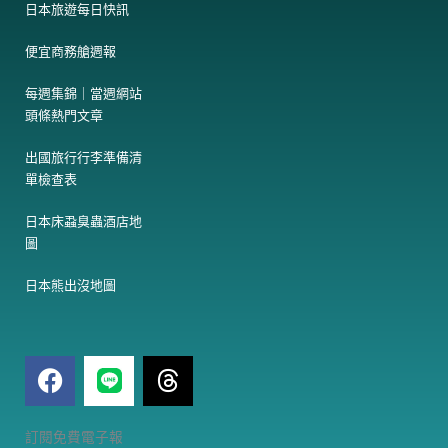
日本旅遊每日快訊
便宜商務艙週報
每週集錦｜當週網站
頭條熱門文章
出國旅行行李準備清
單檢查表
日本床蝨臭蟲酒店地
圖
日本熊出沒地圖
F
T
a
h
c
r
e
e
電
訂閱免費電子報