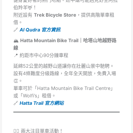
伯羚羊🦌！
附近設有
Trek Bicycle Store
，提供高階單車租
借。
🔗
Al Qudra 官方資訊
🏔️
Hatta Mountain Bike Trail｜哈塔山地越野路
線
📍 約距市中心90分鐘車程
延綿52公里的越野山道讓你在壯麗山景中馳騁。
設有4條難度分級路線，全年全天開放，免費入場
👏。
單車可於「Hatta Mountain Bike Trail Centre」
或「Wolfi’s」租借。
🔗
Hatta Trail 官方網站
🚴‍♀️ 兩大注目單車活動！