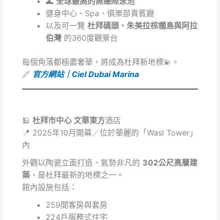
🌊
全球最高的無邊際泳池
健身中心、Spa、俱樂部貴賓廳
以及可一覽
杜拜碼頭、朱美拉棕櫚島與阿拉
伯灣
的360度觀景台
每個角落都極盡奢華，將成為杜拜新地標💫。
🔗
官方網站｜Ciel Dubai Marina
🕌
杜拜市中心 文華東方
酒店
📍 2025年10月開幕／位於華麗的「Wasl Tower」
內
外觀以陶瓷立面打造、氣勢非凡的
302公尺高層建
築
，是杜拜最新的地標之一。
館內設施包括：
259間客房與套房
224戶服務式住宅