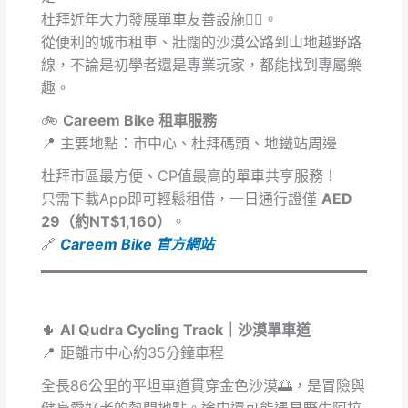
杜拜近年大力發展單車友善設施🚴‍♂️。
從便利的城市租車、壯闊的沙漠公路到山地越野路
線，不論是初學者還是專業玩家，都能找到專屬樂
趣。
🚲
Careem Bike 租車服務
📍 主要地點：市中心、杜拜碼頭、地鐵站周邊
杜拜市區最方便、CP值最高的單車共享服務！
只需下載App即可輕鬆租借，一日通行證僅
AED
29（約NT$1,160）
。
🔗
Careem Bike 官方網站
🌵
Al Qudra Cycling Track｜沙漠單車道
📍 距離市中心約35分鐘車程
全長86公里的平坦車道貫穿金色沙漠🌅，是冒險與
健身愛好者的熱門地點。途中還可能遇見野生阿拉