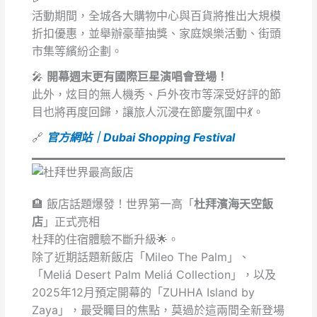
活動期間，全城各大購物中心與百貨將推出大規模
折扣優惠，並舉辦豪華抽獎、家庭娛樂活動、街頭
市集等繽紛企劃。
🎤
開幕週末更有國際巨星演唱會登場！
此外，炫目的無人機秀、戶外夜市等深受好評的節
目也將再度回歸，讓旅人沉浸在節慶氛圍中💃。
🔗
官方網站｜Dubai Shopping Festival
🏨 飯店話題爆發！世界第一高「
杜拜濱海天空飯
店
」正式亮相
杜拜的住宿體驗不斷升級🌟。
除了近期話題新飯店「Mileo The Palm」、
「Meliá Desert Palm Meliá Collection」，以及
2025年12月預定開幕的「ZUHHA Island by
Zaya」，最受矚目的焦點，莫過於這兩間全新登場