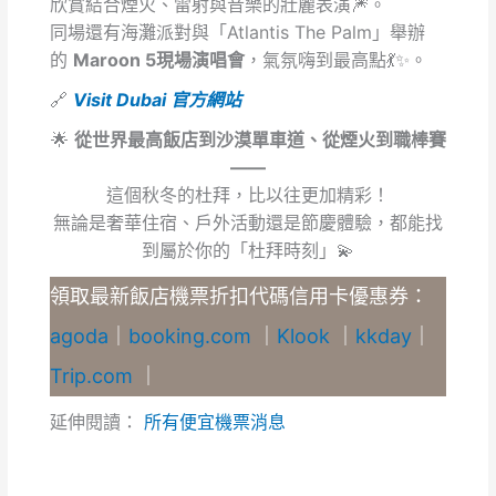
欣賞結合煙火、雷射與音樂的壯麗表演🎆。
同場還有海灘派對與「Atlantis The Palm」舉辦
的
Maroon 5現場演唱會
，氣氛嗨到最高點💃✨。
🔗
Visit Dubai 官方網站
🌟
從世界最高飯店到沙漠單車道、從煙火到職棒賽
——
這個秋冬的杜拜，比以往更加精彩！
無論是奢華住宿、戶外活動還是節慶體驗，都能找
到屬於你的「杜拜時刻」💫
領取最新飯店機票折扣代碼信用卡優惠券：
agoda
｜
booking.com
｜
Klook
｜
kkday
｜
Trip.com
｜
延伸閱讀：
所有便宜機票消息