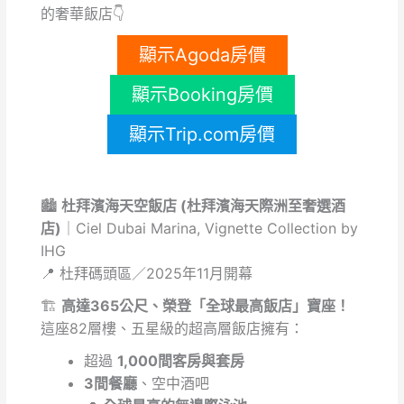
的奢華飯店👇
顯示Agoda房價
顯示Booking房價
顯示Trip.com房價
🏙️
杜拜濱海天空飯店 (
杜拜濱海天際洲至奢選酒
店
)
｜Ciel Dubai Marina, Vignette Collection by
IHG
📍 杜拜碼頭區／2025年11月開幕
🏗️
高達365公尺、榮登「全球最高飯店」寶座！
這座82層樓、五星級的超高層飯店擁有：
超過
1,000間客房與套房
3間餐廳
、空中酒吧