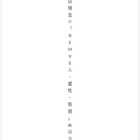
店
理
念
💭
「
R
E
VI
V
E
人
、
感
性
、
街
道
」
🌆
橫
濱