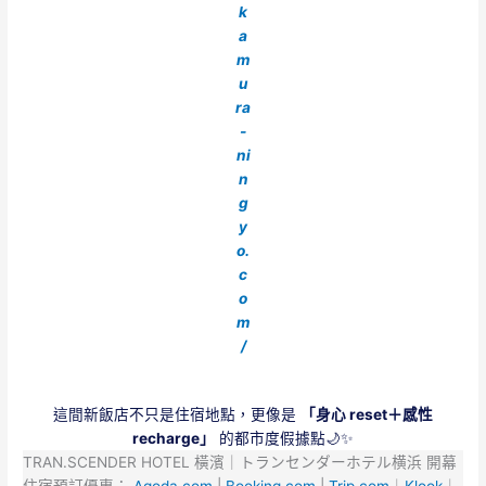
k
a
m
u
ra
-
ni
n
g
y
o.
c
o
m
/
這間新飯店不只是住宿地點，更像是
「身心 reset＋感性
recharge」
的都市度假據點🌙✨
TRAN.SCENDER HOTEL 橫濱｜トランセンダーホテル横浜 開幕