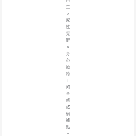
生
×
感
性
覺
醒
×
身
心
療
癒
」
的
全
新
旅
宿
據
點
。