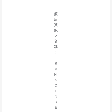
飯
店
資
訊
📍
名
稱
：
T
R
A
N.
S
C
E
N
D
E