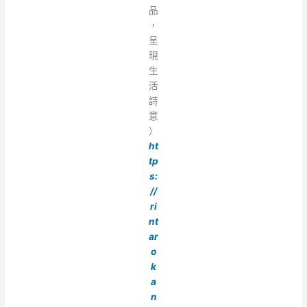
品
，
呈
現
生
活
詩
意
）
ht
tp
s:
//
ri
nt
ar
o
k
a
n