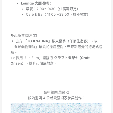
Lounge 大廳酒吧
：
早餐：7:00～9:30（住宿客限定）
Café & Bar：11:00～23:00（對外開放）
身心療癒體驗 🧖‍♀️
B1 設有
「TOJI SAUNA」私人桑拿
（僅限住宿客），以
「溫泉礦物霧氣」環繞的療癒空間，帶來新感覺的泡湯式體
驗。
👉 採用「Le Furo」開發的
クラフト温泉®（Craft
Onsen）
，讓身心徹底放鬆。
藝術氛圍滿點 🎨
館內邀請 4 位新銳藝術家參與創作：