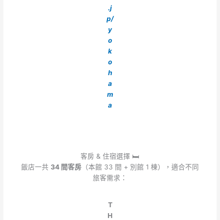
.j
p/
y
o
k
o
h
a
m
a
客房 & 住宿選擇 🛏️
飯店一共
34 間客房
（本館 33 間 + 別館 1 棟），適合不同
旅客需求：
T
H