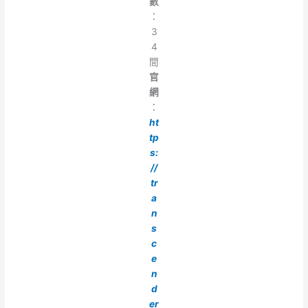
數
：
3
4
間
官
網
：
ht
tp
s:
//
tr
a
n
s
c
e
n
d
er