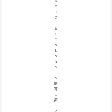
R
®
H
Ô
T
E
L
Y
o
k
o
h
a
m
a
開
幕
日
期
：
2