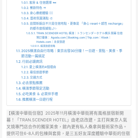
客房 & 住宿選擇 🛏️
餐飲特色 🍴
身心療癒體驗 🧖‍♀️
藝術氛圍滿點 🎨
這間新飯店不只是住宿地點，更像是 「身心 reset＋感性 recharge」
的都市度假據點🌙✨
TRAN.SCENDER HOTEL 橫濱｜トランセンダーホテル横浜 開幕 住宿
預訂優惠： Agoda.com | Booking.com | Trip.com｜Klook｜
Hotels.com｜永安旅遊
橫濱旅遊攻略
2025橫濱自由行攻略｜東京出發30分鐘！一日遊、景點、美食、季
節活動一篇搞定
行前必讀資訊
愛上橫濱的4個理由
最佳旅遊季節
交通方式
必去景點推薦
橫濱季節限定活動
必吃美食 ＆ 必買伴手禮
推薦橫濱一日遊行程
【橫濱中華街住宿】2025年11月橫濱中華街將有風格旅宿新開
幕！「TRAN.SCENDER HOTEL」由老店改建，主打與東京人氣
叉燒專門店合作的獨家美食，館內更有私人桑拿與藝術家作品。
提供可住6-8人的包棟與套房，是三五好友深度體驗中華街的住宿