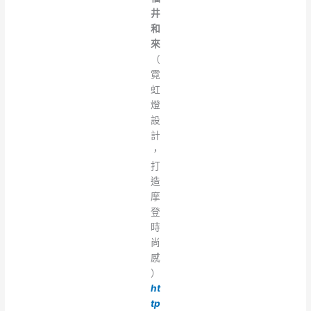
井
和
來
（
霓
虹
燈
設
計
，
打
造
摩
登
時
尚
感
）
ht
tp