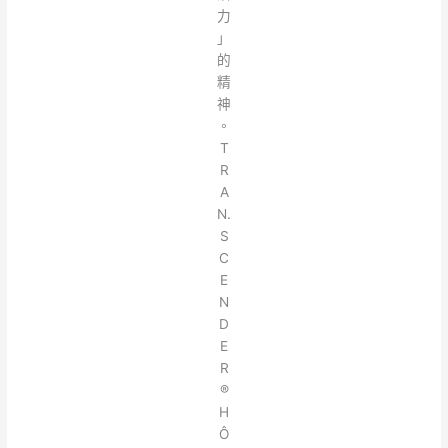
力
」
的
精
神
。
T
R
A
N.
S
C
E
N
D
E
R
®
H
Ô