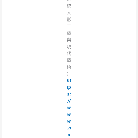
統
人
形
工
藝
與
現
代
藝
術
）
ht
tp
s:
//
w
w
w
.n
a