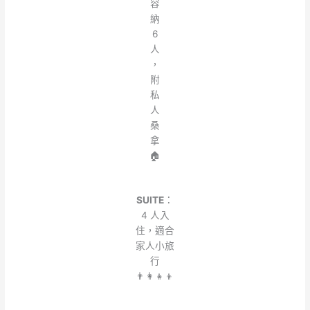
容
納
6
人
，
附
私
人
桑
拿
🏠
SUITE
：
4 人入
住，適合
家人小旅
行
👨‍👩‍👧‍👦