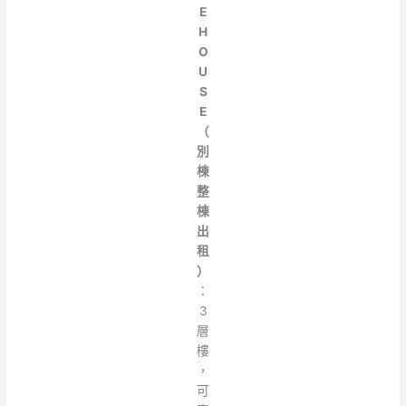
E
H
O
U
S
E
（
別
棟
整
棟
出
租
）
：
3
層
樓
，
可