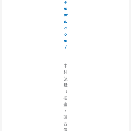
e
m
ot
o.
c
o
m
/
中
村
弘
峰
（
插
畫
，
融
合
傳