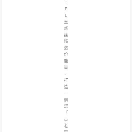
T
E
L
重
新
詮
釋
這
份
能
量
，
打
造
一
個
讓
「
古
老
再