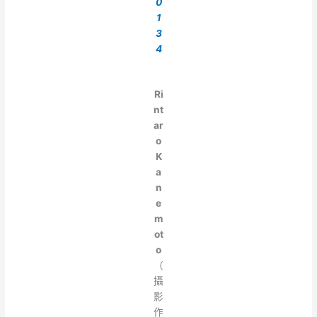
0
1
3
4
Ri
nt
ar
o
K
a
n
e
m
ot
o
（
攝
影
作