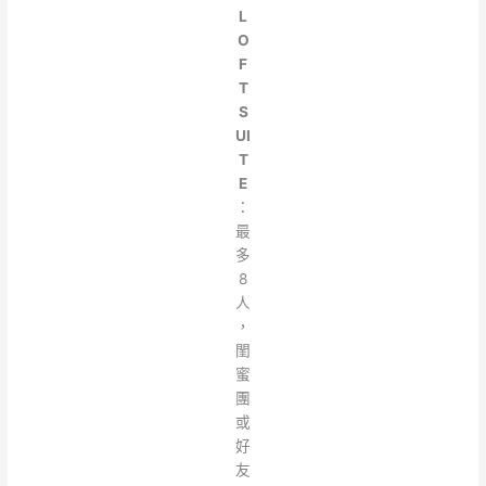
L
O
F
T
S
UI
T
E
：
最
多
8
人
，
閨
蜜
團
或
好
友