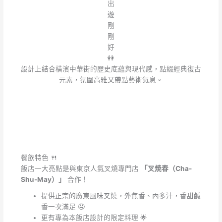
出
遊
剛
剛
好
👭
設計上結合橫濱中華街的歷史底蘊與現代感，點綴經典復古
元素，氛圍高雅又帶點藝術氣息。
餐飲特色 🍴
飯店一大亮點是與東京人氣叉燒專門店
「叉焼春（Cha-
Shu-May）」
合作！
提供正宗的廣東風味叉燒，外焦香、內多汁，香甜鹹
香一次滿足 🤤
更有專為本飯店設計的限定料理 🌟