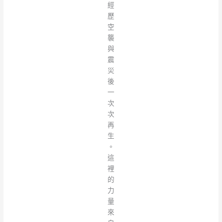
經
歷
空
襲
與
震
災
後
一
次
次
再
生
。
這
裡
的
力
量
來