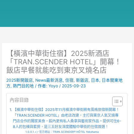
【橫濱中華街住宿】2025新酒店
「TRAN.SCENDER HOTEL」開幕！
飯店早餐就能吃到東京叉燒名店
2025新開飯店
,
News最新消息
,
住宿
,
新飯店
,
日本
,
日本關東地
方
,
熱門目的地
/ 作者:
Yoyo
/
2025-09-23
內容目錄
【橫濱中華街住宿】2025年11月橫濱中華街將有風格旅宿新開幕！
「TRAN.SCENDER HOTEL」由老店改建，主打與東京人氣叉燒專
門店合作的獨家美食，館內更有私人桑拿與藝術家作品。提供可住6-
8人的包棟與套房，是三五好友深度體驗中華街的住宿首選！
👉 官方網站：TRAN.SCENDER® HÔTEL Yokohama