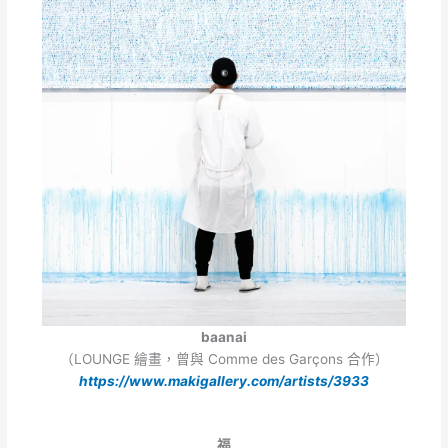
baanai
（LOUNGE 繪畫，曾與 Comme des Garçons 合作）
https://www.makigallery.com/artists/3933
福