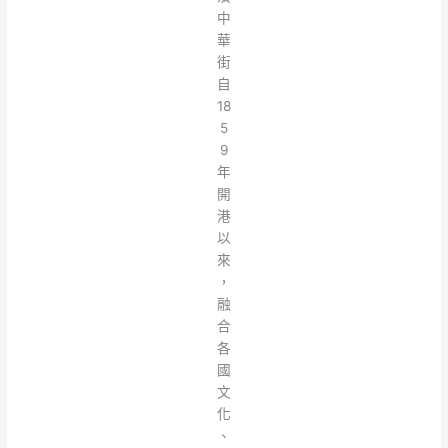
中
華
街
自
18
5
9
年
開
港
以
來
，
融
合
各
國
文
化
、