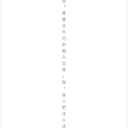
自
「
將
異
文
化
巧
妙
融
入
日
常
」
與
「
為
人
們
注
入
活