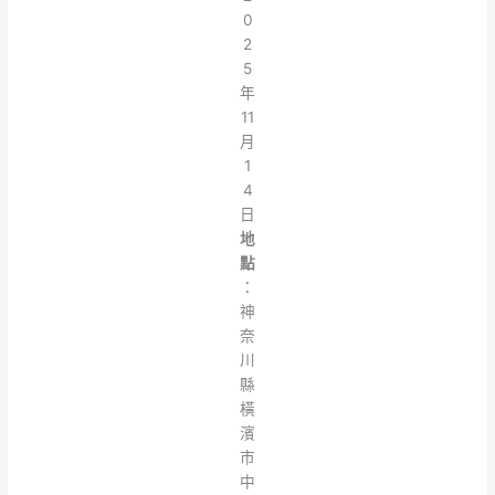
0
2
5
年
11
月
1
4
日
地
點
：
神
奈
川
縣
橫
濱
市
中