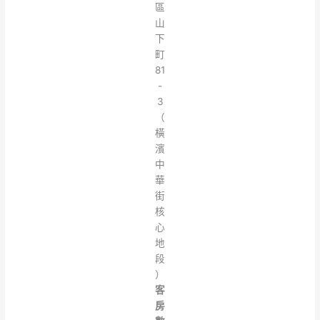
區
山
下
町
81
-
3
（
橫
濱
中
華
街
核
心
地
段
）
客
房