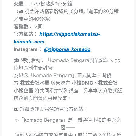
交通：
JR小松站步行7分鐘
（🚅 從金澤站搭新幹線約10分鐘／電車約30分鐘
／開車約40分鐘）
客房數：
3間
官方網站：
https://nipponiakomatsu-
komado.com
Instagram：
@nipponia_komado
🎓 特別活動：「Komado Bengara開業記念 × 北
陸地區創生研討會」
為紀念「Komado Bengara」正式開幕，開發
方
株式会社水星
與營運方
小松DMC、株式会社
小松企画
將共同舉辦特別講座，分享本次分散式飯
店企劃與開發的幕後故事。
📅 詳細資訊＆報名請見官方網站。
✨「Komado Bengara」是一扇通往小松的溫柔之
窗——
讓旅人在傳統町家的氣息中，感受工藝之美與人們