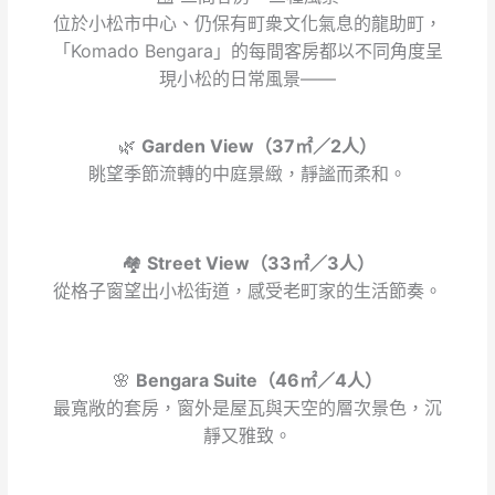
位於小松市中心、仍保有町衆文化氣息的龍助町，
「Komado Bengara」的每間客房都以不同角度呈
現小松的日常風景——
🌿
Garden View（37㎡／2人）
眺望季節流轉的中庭景緻，靜謐而柔和。
🏘️
Street View（33㎡／3人）
從格子窗望出小松街道，感受老町家的生活節奏。
🌸
Bengara Suite（46㎡／4人）
最寬敞的套房，窗外是屋瓦與天空的層次景色，沉
靜又雅致。