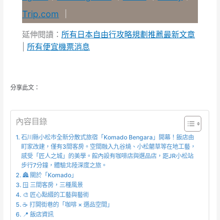
Trip.com
｜
延伸閱讀：
所有日本自由行攻略規劃推薦最新文章
|
所有便宜機票消息
分享此文：
內容目錄
石川縣小松市全新分散式旅宿「Komado Bengara」開幕！飯店由
町家改建，僅有3間客房。空間融入九谷燒、小松藺草等在地工藝，
感受「匠人之城」的美學。館內設有咖啡店與選品店，距JR小松站
步行7分鐘，體驗北陸深度之旅。
🏯 關於「Komado」
🪟 三間客房，三種風景
🎨 匠心點綴的工藝與藝術
☕ 打開街巷的「咖啡 × 選品空間」
📍 飯店資訊