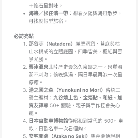
＋懷石最對味。
海邊／松任濱一帶
：想看夕陽與海風散步，
可找度假型旅宿。
必訪亮點
那谷寺（Natadera）
崖壁洞窟、苔庭與枯
山水構成的立體庭園，四季皆美，楓紅與雪
景尤勝。
粟津溫泉
北陸歷史最悠久泉鄉之一，泉質溫
潤不刺激；傍晚進湯、隔日早晨再泡一次最
療癒。
湯之國之森（Yunokuni no Mori）
傳統工
藝主題村：
九谷燒上色、金箔貼、和紙、加
賀友禪
等 50+ 體驗，親子與手作控會失心
瘋。
日本自動車博物館
從昭和到當代的 500+ 車
款，日歐名車一次看個夠。
安宅關跡（Ataka no Seki）
與弁慶傳說相