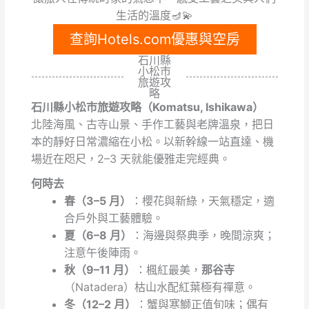
生活的溫度🪔💫
查詢Hotels.com優惠與空房
石川縣
小松市
旅遊攻
略
石川縣小松市旅遊攻略（Komatsu, Ishikawa）
北陸海風、古寺山景、手作工藝與老牌溫泉，把日
本的靜好日常濃縮在小松。以新幹線一站直達、機
場近在咫尺，2–3 天就能優雅走完經典。
何時去
春（3–5 月）
：櫻花與新綠，天氣穩定，適
合戶外與工藝體驗。
夏（6–8 月）
：海邊與祭典季，晚間涼爽；
注意午後陣雨。
秋（9–11 月）
：楓紅最美，
那谷寺
（Natadera）枯山水配紅葉極有禪意。
冬（12–2 月）
：蟹與寒鰤正值旬味；偶有