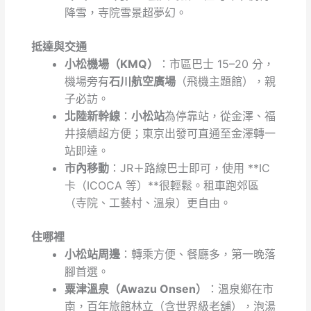
降雪，寺院雪景超夢幻。
抵達與交通
小松機場（KMQ）
：市區巴士 15–20 分，
機場旁有
石川航空廣場
（飛機主題館），親
子必訪。
北陸新幹線
：
小松站
為停靠站，從金澤、福
井接續超方便；東京出發可直通至金澤轉一
站即達。
市內移動
：JR＋路線巴士即可，使用 **IC
卡（ICOCA 等）**很輕鬆。租車跑郊區
（寺院、工藝村、溫泉）更自由。
住哪裡
小松站周邊
：轉乘方便、餐廳多，第一晚落
腳首選。
粟津溫泉（Awazu Onsen）
：溫泉鄉在市
南，百年旅館林立（含世界級老舖），泡湯