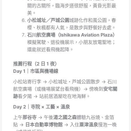
關的古關所，臨海步道很舒服，黃昏光影最
美。
小松城址／芦城公園
城跡化作和風公園，春
櫻、秋楓都有人氣，是散步與野餐好去處。
石川航空廣場（Ishikawa Aviation Plaza）
模擬駕駛、退役機展示，小朋友放電聖地；
還能就近看飛機起降。
推薦行程（2 日 1 夜）
Day 1｜市區與機場線
小松站寄行李 → 小松城址・芦城公園散步 → 石川
航空廣場（或機場展望台看飛機）→ 傍晚到
安宅關
跡
看夕陽 → 站前居酒屋吃在地海鮮。
Day 2｜寺院 × 工藝 × 溫泉
上午
那谷寺
→ 午後
湯之國之森
體驗九谷燒、金箔
貼 →
日本自動車博物館
→ 入住
粟津溫泉
慢泡一晚