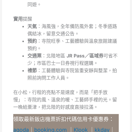
同遊。
實用
提醒
天氣
：海風強，全年備防風外套；冬季道路
偶結冰，留意交通公告。
預約
：寺院旺季、工藝體驗與溫泉旅館建議
預約。
交通票
：北陸地區
JR Pass／區域券
可省不
少；市區巴士一日券視行程選購。
禮節
：工藝體驗與寺院皆重安靜與整潔，拍
照前詢問工作人員。
在小松，行程的亮點不是速度，而是「把手放
慢」：寺院的風、溫泉的暖、工藝師手裡的光。留
一晚給粟津，把北陸的好感度直接拉滿。
領取最新飯店機票折扣代碼信用卡優惠券：
agoda
｜
booking.com
｜
Klook
｜
kkday
｜