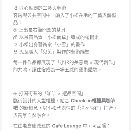
🎨 匠心點綴的工藝與藝術
客房與公共空間中，融入了小松在地的工藝與藝術
品：
☕ 上出長右衛門窯的茶具
🌾 以最高品質「小松藺草」織成的榻榻米
🎨 小松出身藝術家「小雪」的畫作
👹 鬼瓦職人「鬼笑」製作的藝術雕塑
每一件作品都展現了「小松的美意識 × 現代創作」
的共鳴，讓住宿成為一場五感的藝術體驗。
☕ 打開街巷的「咖啡 × 選品空間」
臨街設計的大型櫃檯，結合
Check-in櫃檯與咖啡
吧
的新概念，以小松代表性的「滝ヶ原石」打造，
與街景自然融合。
在由老倉庫改建的
Cafe Lounge
中，可品嚐：