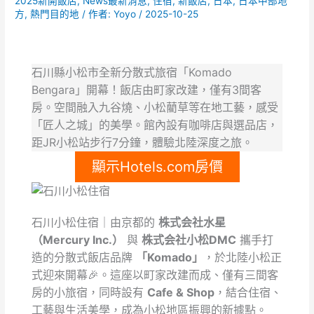
2025新開飯店
,
News最新消息
,
住宿
,
新飯店
,
日本
,
日本中部地
方
,
熱門目的地
/ 作者:
Yoyo
/
2025-10-25
石川縣小松市全新分散式旅宿「Komado
Bengara」開幕！飯店由町家改建，僅有3間客
房。空間融入九谷燒、小松藺草等在地工藝，感受
「匠人之城」的美學。館內設有咖啡店與選品店，
距JR小松站步行7分鐘，體驗北陸深度之旅。
顯示Hotels.com房價
石川小松住宿｜由京都的
株式会社水星
（Mercury Inc.）
與
株式会社小松DMC
攜手打
造的分散式飯店品牌
「Komado」
，於北陸小松正
式迎來開幕🎉。這座以町家改建而成、僅有三間客
房的小旅宿，同時設有
Cafe & Shop
，結合住宿、
工藝與生活美學，成為小松地區振興的新據點。