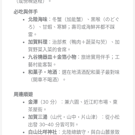
（或傍晚返程）。
必吃與伴手
北陸海味
：冬蟹（加能蟹）、黑喉（のどぐ
ろ）、甘蝦、寒鰤；壽司或海鮮丼都不踩
雷。
加賀料理
：治部煮（鴨肉＋蔬菜勾芡）、加
賀野菜入菜的會席。
九谷燒器皿＋金箔小物
：旅途實用伴手；工
藝村能客製。
和菓子・地酒
：選在地清酒配和菓子最對味
（開車不喝酒）。
周邊順遊
金澤
（30 分）︰兼六園、近江町市場、東
茶屋街。
加賀三湯
（山代・山中・片山津）︰從小松
出發 30–40 分皆可到。
白山比咩神社
︰北陸總鎮守，與白山麓景致