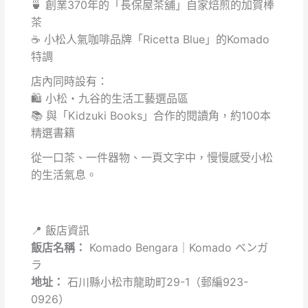
🍵 創業370年的「長保屋茶舖」自家焙煎的加賀棒
茶
☕ 小松人氣咖啡品牌「Ricetta Blue」的Komado
特調
店內同時設有：
🛍️ 小松・九谷的生活工藝選品區
📚 與「Kidzuki Books」合作的閱讀角，約100本
精選書籍
從一口茶、一件器物、一頁文字中，慢慢感受小松
的生活氣息。
📍 飯店資訊
飯店名稱：
Komado Bengara｜Komado ベンガ
ラ
地址：
石川縣小松市龍助町29-1（郵編923-
0926）