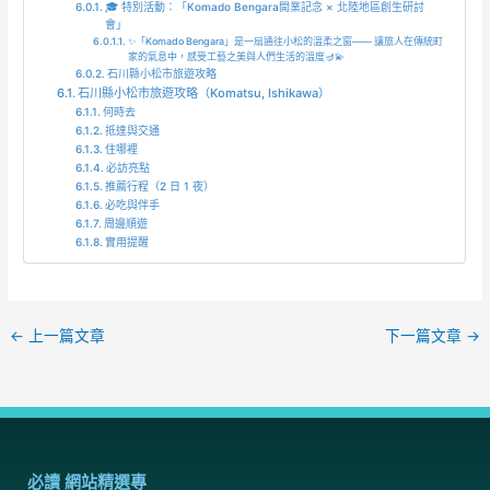
🎓 特別活動：「Komado Bengara開業記念 × 北陸地區創生研討
會」
✨「Komado Bengara」是一扇通往小松的溫柔之窗—— 讓旅人在傳統町
家的氣息中，感受工藝之美與人們生活的溫度🪔💫
石川縣小松市旅遊攻略
石川縣小松市旅遊攻略（Komatsu, Ishikawa）
何時去
抵達與交通
住哪裡
必訪亮點
推薦行程（2 日 1 夜）
必吃與伴手
周邊順遊
實用提醒
←
上一篇文章
下一篇文章
→
必讀 網站精選專