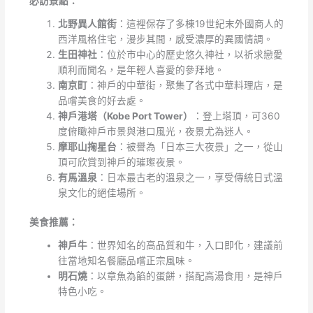
必訪景點：
北野異人館街
：這裡保存了多棟19世紀末外國商人的
西洋風格住宅，漫步其間，感受濃厚的異國情調。
生田神社
：位於市中心的歷史悠久神社，以祈求戀愛
順利而聞名，是年輕人喜愛的參拜地。
南京町
：神戶的中華街，聚集了各式中華料理店，是
品嚐美食的好去處。
神戶港塔（Kobe Port Tower）
：登上塔頂，可360
度俯瞰神戶市景與港口風光，夜景尤為迷人。
摩耶山掬星台
：被譽為「日本三大夜景」之一，從山
頂可欣賞到神戶的璀璨夜景。
有馬溫泉
：日本最古老的溫泉之一，享受傳統日式溫
泉文化的絕佳場所。
美食推薦：
神戶牛
：世界知名的高品質和牛，入口即化，建議前
往當地知名餐廳品嚐正宗風味。
明石燒
：以章魚為餡的蛋餅，搭配高湯食用，是神戶
特色小吃。