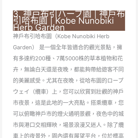
3. 神戸布引ハーブ園 | 神戶布
引哈布園 | Kobe Nunobiki
Herb Garden
神戶布引哈布園（Kobe Nunobiki Herb
Garden） 是一個全年皆適合的觀光景點，擁
有多達約200種、7萬5000株的草本植物和花
卉，無論白天還是夜晚，都能夠帶給遊客不同
的美麗感受。尤其在夜晚，從哈布園的ロープ
ウェイ（纜車）上，您可以欣賞到壯觀的神戶
市夜景，這是此地的一大亮點。搭乘纜車，您
可以俯瞰神戶市的燈火通明景觀，夜色中的城
市與港口交相輝映，場景浪漫又迷人。除了纜
車上的夜景外，園內還有展望平台，位於標高