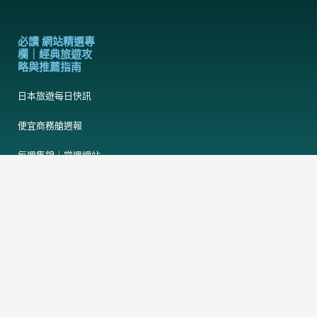
必讀 網站精選專
欄｜經典旅遊攻
略與推薦指南
日本旅遊每日快訊
便宜商務艙週報
每週集錦｜當週網站
頭條熱門文章
出國旅行行李準備清
單檢查表
日本床蝨臭蟲酒店地
圖
日本熊出沒地圖