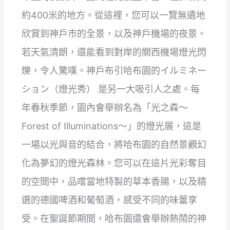
約400米的地方。從這裡，您可以一覽無遺地
欣賞到神戶市的全景，以及神戶機場的夜景。
若天氣清朗，還能看到對岸的關西機場燈光閃
爍，令人驚嘆。神戶布引哈布園的イルミネー
ション（燈光秀） 是另一大吸引人之處。每
年春秋季節，園內會舉辦名為「光之森～
Forest of Illuminations～」的燈光展，這是
一場以光與音的結合，將哈布園的自然景觀幻
化為夢幻的燈光森林。您可以在這片光彩奪目
的空間中，品嚐當地特製的草本香腸，以及精
選的德國啤酒和葡萄酒，感受不同的味蕾享
受。在聖誕節期間，哈布園還會舉辦熱鬧的神