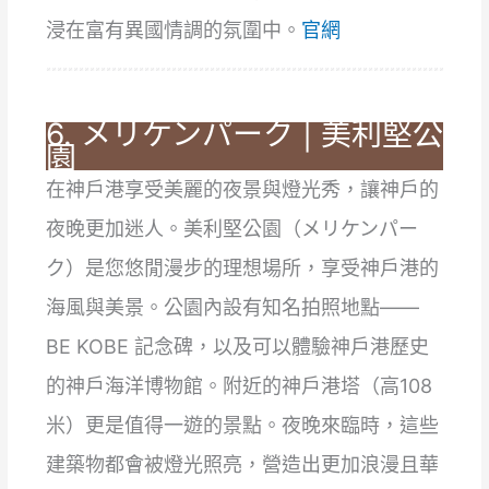
浸在富有異國情調的氛圍中。
官網
6. メリケンパーク | 美利堅公
園
在神戶港享受美麗的夜景與燈光秀，讓神戶的
夜晚更加迷人。美利堅公園（メリケンパー
ク）是您悠閒漫步的理想場所，享受神戶港的
海風與美景。公園內設有知名拍照地點——
BE KOBE 記念碑，以及可以體驗神戶港歷史
的神戶海洋博物館。附近的神戶港塔（高108
米）更是值得一遊的景點。夜晚來臨時，這些
建築物都會被燈光照亮，營造出更加浪漫且華