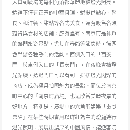
入口到廣場的每個角落都華麗地被燈光照亮。
這裡不僅有正宗的中華料理，還提供點心、輕
食、和洋餐、甜點等各式美食，還有販售各類
雜貨與食材的店鋪，應有盡有。南京町是神戶
的熱門旅遊景點，尤其在春節等節慶時，街區
會舉辦各種熱鬧的活動。西側入口的「西安
門」與東側入口的「長安門」，在夜晚會被燈
光點綴，透過門口可以看到一排排燈光閃爍的
商店，成為極具拍照魅力的景點。而位於南京
町中心的「南京町廣場」也是欣賞美麗夜景的
好地方。特別是，廣場中的六角形建築「あづ
まや」在某些時期會用以鮮紅為主的燈籠進行
燈光照明，展現出濃厚的中國風情，讓遊客沉