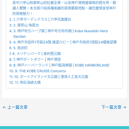
其中六甲山和摩耶山的壯麗全景，以及神戶港周邊璀璨的燈光秀，都
讓人驚艷。本文將介紹各種美麗的夜景觀賞地點，讓您盡情享受神戶
的夜晚魅力！
1. 六甲ガーデンテラス | 六甲花園露台
2. 摩耶山 掬星台
3. 神戸布引ハーブ園 | 神戶布引哈布園 | Kobe Nunobiki Herb
Garden
4. 神戸市役所1号館24階 展望ロビー | 神戶市政府1號館24樓展望樓
5. 南京町
6. メリケンパーク | 美利堅公園
7. 神戸ポートタワー | 神戶港塔
8. 神戸ハーバーランド | 神戶臨海樂園 | KOBE HARBORLAND
9. THE KOBE CRUISE Concerto
10. ポートアイランド北公園 | 港灣人工島北公園
11. 明石海峽大橋
←
上一篇文章
下一篇文章
→