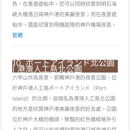
色。在黃昏遊船中，您可以同時欣賞到明石海
峽大橋落日與神戶港的美麗夜景；而在夜景遊
船中，還能欣賞到飛機起降的神戶機場夜景。
官網
10. ポートアイランド北公園
| 港灣人工島北公園
六甲山作為背景，俯瞰神戶港的夜景公園，位
於神戶港人工島ポートアイランド（Port
Island）的北側，這個名為港灣人工島北公園
的地方是欣賞神戶港美麗夜景的好去處。公園
位於神戶大橋的橋頭，鮮豔的紅色橋樑格外引
人注目，您可以在這裡欣賞到港口城市神戶特