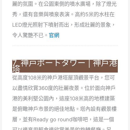
麗的氛圍。在公園東側的噴水廣場，除了燈光
秀，還有音樂與噴泉表演。高約5米的水柱在
LED燈光照射下噴射而出，形成壯麗的景象，
令人驚艷不已。
官網
7. 神戸ポートタワー | 神戶港
塔
從高度108米的神戶港塔屋頂觀景平台，您可
以盡情欣賞360度的壯麗夜景。位於面向神戶
港的美利堅公園內，這座108米高的地標建築
是俯瞰神戶市景的絕佳地點。塔內設有觀景樓
層，並有Ready go round咖啡吧，這是一個
可以邊享用輕食邊欣賞美景的旋轉餐廳。另