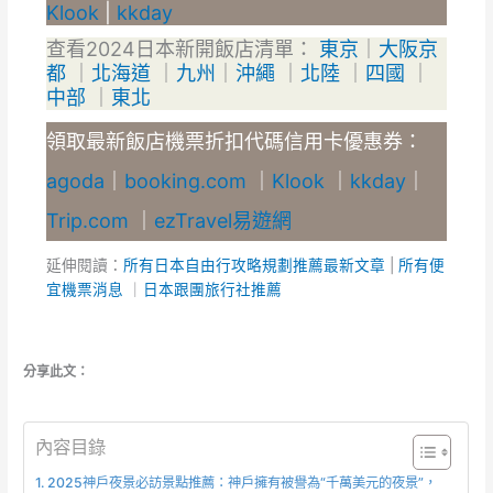
Klook
|
kkday
查看2024日本新開飯店清單：
東京
｜
大阪京
都
｜
北海道
｜
九州
｜
沖繩
｜
北陸
｜
四國
｜
中部
｜
東北
領取最新飯店機票折扣代碼信用卡優惠券：
agoda
｜
booking.com
｜
Klook
｜
kkday
｜
Trip.com
｜
ezTravel易遊網
延伸閱讀：
所有日本自由行攻略規劃推薦最新文章
|
所有便
宜機票消息
｜
日本跟團旅行社推薦
分享此文：
內容目錄
2025神戶夜景必訪景點推薦：神戶擁有被譽為“千萬美元的夜景”，