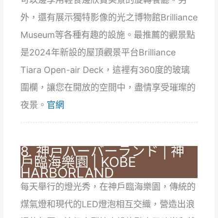
外，還有展示獨特影像的光之博物館Brilliance
Museum等各種有趣的設施。最推薦的觀景點
是2024年新設的屋頂觀景平台Brilliance
Tiara Open-air Deck，這裡有360度的玻璃
圍欄，讓您在開放的空間中，盡情享受璀璨的
夜景。
官網
8. 神戸ハーバーランド | 神
戶臨海樂園 | KOBE
HARBORLAND
每天舉行的燈光秀，在神戶臨海樂園，傳統的
煤氣燈和現代的LED燈泡相互交織，營造出浪