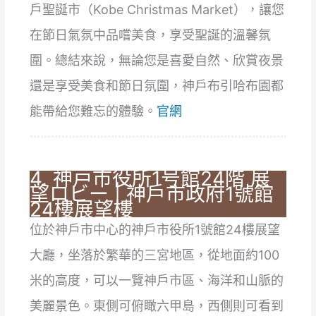
戶聖誕市（Kobe Christmas Market），讓您
在節日氣氛中品嚐美食，享受聖誕的溫馨氛
圍。總結來說，無論您是喜愛自然、欣賞夜景
還是享受美食和節日氛圍，神戶布引哈布園都
能帶給您難忘的體驗。
官網
4. 神戸市役所1号館24階 展
望ロビー | 神戶市政府1號館
24樓展望樓
位於神戶市中心的神戶市役所1號館24樓展望
大廳，坐落於繁華的三宮地區，從地面約100
米的高度，可以一覽神戶市區、海洋和山脈的
美麗景色。東側可俯瞰六甲島，西側則可看到