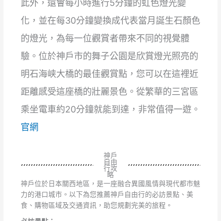
此外，還會每小時進行5分鐘的虹色燈光變
化，並在每30分鐘變換成代表當月誕生石顏色
的燈光，為每一位觀賞者帶來不同的視覺體
驗。位於神戶市的舞子公園是欣賞燈光照亮的
明石海峡大橋的最佳觀賞點，您可以在這裡近
距離感受這座橋的壯麗景色。從繁華的三宮區
乘坐電車約20分鐘就能到達，非常值得一遊。
官網
神戶
自由
行攻
略
神戶位於日本關西地區，是一座融合異國風情與現代都市魅
力的港口城市。以下為您推薦神戶自由行的必訪景點、美
食、購物區域及交通資訊，助您規劃完美的旅程。