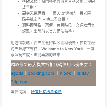
排隊文化
：熱門餐廳與觀景台務必線上預約
或早到。
惡劣天氣備案
：下雨天改博物館、百老匯；
酷暑挑室內 + 晚上看夜景。
資料即時性
：票價、免費時段、交通政策會
調整，出發前以官方網站為準。
用這份攻略，白天在藝術與公園裡慢走，夜晚在燈
海天際線下乾杯。
Welcome to New York
—一座
永遠玩不膩、總能再訪的城市。
領取最新飯店機票折扣代碼信用卡優惠券：
agoda
｜
booking.com
｜
Klook
｜
kkday
｜
Trip.com
｜
延伸閱讀：
所有便宜機票消息