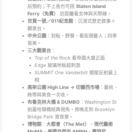
前預約；不上島也可搭
Staten Island
Ferry（免費）
近距離看女神與天際線。
世貿一號／911紀念館
：沉浸式歷史敘事＋
觀景台。
中央公園
：划船、野餐、看街頭藝人；四季
皆美。
三大觀景台
：
Top of the Rock
看帝國大廈正面
Edge
玻璃地板超刺激
SUMMIT One Vanderbilt
鏡屋反射最上
相
高架公園 High Line → 切爾西市場
：藝術、
綠帶與美食一次收。
布魯克林大橋 & DUMBO
：Washington St
拍曼哈頓橋經典視角，傍晚走到 Brooklyn
Bridge Park 賞夜景。
博物館
：
大都會（The Met）
、
現代藝術
MoMA
、
美國自然史 AMNH
、
惠特尼