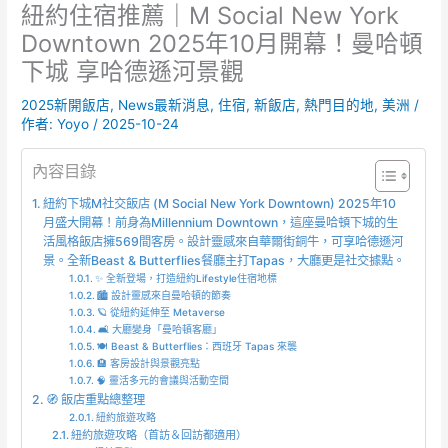
紐約住宿推薦｜M Social New York
Downtown 2025年10月開幕！曼哈頓
下城 享哈德遜河景觀
2025新開飯店
,
News最新消息
,
住宿
,
新飯店
,
熱門目的地
,
美洲
/
作者:
Yoyo
/
2025-10-24
內容目錄
紐約下城M社交飯店 (M Social New York Downtown) 2025年10
月盛大開幕！前身為Millennium Downtown，這座曼哈頓下城的生
活風格飯店擁569間客房。設計靈感來自華爾街銅牛，可享哈德遜河
景。全新Beast & Butterflies餐廳主打Tapas，大廳更是社交據點。
✨ 全新登場，打造紐約Lifestyle住宿地標
🏙️ 設計靈感來自曼哈頓的節奏
🪐 從紐約延伸至 Metaverse
🛋️ 大廳變身「曼哈頓客廳」
🍽️ Beast & Butterflies：西班牙 Tapas 來襲
🏨 客房設計與景觀亮點
🧠 靈活多元的會議與活動空間
🧭 飯店重點總整理
紐約旅遊攻略
紐約旅遊攻略（首訪＆回訪都適用）