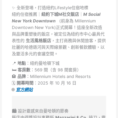
✨ 全新登場，打造紐約Lifestyle住宿地標
紐約住宿推薦｜
紐約下城M社交飯店
｜
M Social
New York Downtown
(前身為 Millennium
Downtown New York)正式開幕！這座全新改造
與品牌重塑後的飯店，被定位為紐約市中心最具代
表性的
生活風格飯店
，主打商務與休閒旅客，提供
壯麗的哈德遜河與天際線景觀、創新餐飲體驗，以
及靈活多元的會議空間。
📍
地點
：紐約曼哈頓下城
🛏️
客房數
：569 間（含 98 間套房）
🏨
品牌
：Millennium Hotels and Resorts
🗓️
開幕時間
：2025 年 10 月 16 日
🌐
官方網站
🏙️ 設計靈感來自曼哈頓的節奏
飯店由得獎設計事務所
Mazzarini & Co.
操刀，靈