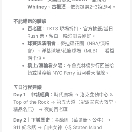
Whitney
、
古根漢
—依興趣選2–3館即可。
不能錯過的體驗
百老匯
：TKTS 現場折扣、官方抽籤/當日
Rush 票，留白一晚追劇最剛好。
球賽與演唱會
：麥迪遜花園（NBA/演唱
會）、洋基球場/花旗球場（MLB）—看檔
期卡位。
橋上/渡輪看夕陽
：布魯克林橋步行回曼哈
頓或搭渡輪 NYC Ferry 沿河看天際線。
五日行程建議
Day 1｜中城經典
：時代廣場 → 洛克斐勒中心 &
Top of the Rock → 第五大道（聖派翠克大教堂、
精品名店） → 夜訪百老匯
Day 2｜下城歷史
：金融區（華爾街、公牛）→
911 記念館 → 自由女神（或 Staten Island