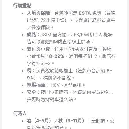
行前重點
入境與保險
：台灣護照走
ESTA
免簽（最晚
出發前72小時申請），長程旅行務必買旅平
／醫療保險。
網路
：eSIM 最方便，JFK/EWR/LGA 機場
皆可取實體SIM或直接線上開通。
支付與小費
：信用卡/行動支付普及；餐廳
小費常見
18–22%
，酒吧每杯$1–2，飯店行
李每件$1–2。
稅
：消費稅於結帳加上（紐約市合計約
8–
9%
），標價多不含稅。
電壓插頭
：110V、A型扁腳。
安全
：夜間少走暗巷、地鐵站內留意包包；
拍照時勿背對車道久站。
何時去
春（4–5月）／秋（9–11月）
：最舒適，公
園與街區散步超迷人。