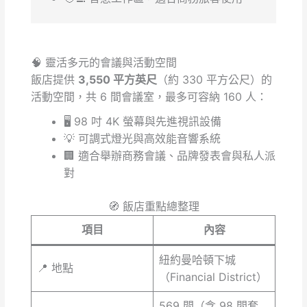
🧠 靈活多元的會議與活動空間
飯店提供
3,550 平方英尺
（約 330 平方公尺）的
活動空間，共 6 間會議室，最多可容納 160 人：
🖥️ 98 吋 4K 螢幕與先進視訊設備
💡 可調式燈光與高效能音響系統
🏢 適合舉辦商務會議、品牌發表會與私人派
對
🧭 飯店重點總整理
項目
內容
紐約曼哈頓下城
📍 地點
（Financial District）
569 間（含 98 間套