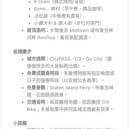
K-Town
（韓式烤肉/宵夜）
SoHo／格村
（早午餐、精品咖啡）
法拉盛
（中餐應有盡有）
小義大利 & 唐人街
（步行可串門）
屋頂酒吧
：夕陽後去 Midtown 或布魯克林
河畔 Rooftop，看夜景配調酒。
省錢撇步
城市通票
：CityPASS／C3、Go City（選
幾個想去的大景點再比價）。
免費或隨喜時段
：多數博物館有指定晚間或
日子的優惠時段（以官網公告為準）。
免費景觀
：Staten Island Ferry、布魯克林
橋、公園碼頭夜景。
交通省時
：長距離用地鐵，短距離搭 Citi
Bike；多景點集中排同區域走路最有效率。
小提醒