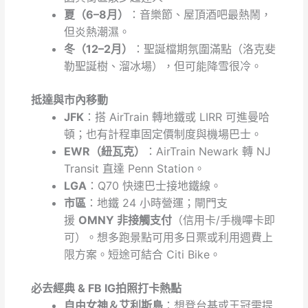
夏（6–8月）
：音樂節、屋頂酒吧最熱鬧，
但炎熱潮濕。
冬（12–2月）
：聖誕檔期氛圍滿點（洛克斐
勒聖誕樹、溜冰場），但可能降雪很冷。
抵達與市內移動
JFK
：搭 AirTrain 轉地鐵或 LIRR 可進曼哈
頓；也有計程車固定價制度與機場巴士。
EWR（紐瓦克）
：AirTrain Newark 轉 NJ
Transit 直達 Penn Station。
LGA
：Q70 快速巴士接地鐵線。
市區
：地鐵 24 小時營運；閘門支
援
OMNY 非接觸支付
（信用卡/手機嗶卡即
可）。想多跑景點可用多日票或利用週費上
限方案。短途可結合 Citi Bike。
必去經典 & FB IG拍照打卡熱點
自由女神＆艾利斯島
：想登台基或王冠需提