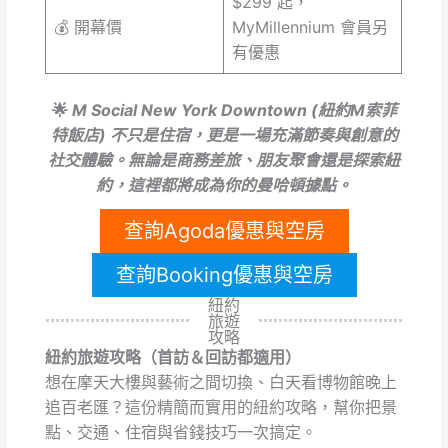
$299 起，
💰 開幕價
MyMillennium 會員另
有優惠
🌟
M Social New York Downtown (紐約M索菲
特飯店) 不只是住宿，更是一場充滿節奏與創意的
社交體驗。無論是商務差旅、朋友聚會還是探索紐
約，這裡都將成為你的曼哈頓據點。
查詢Agoda優惠與空房
查詢Booking優惠與空房
紐約
旅遊
攻略
紐約旅遊攻略（首訪＆回訪都適用）
想在摩天大樓與藝術之間切換、白天看博物館晚上
追百老匯？這份精簡而實用的紐約攻略，幫你把景
點、交通、住宿與省錢技巧一次搞定。