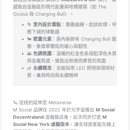
感取自金融區的現代能量與地標建築（如 The
Oculus 與 Charging Bull）。
🌀
室內設計重點
：層疊曲線、肋狀紋理，呼
應下城的律動感
🐂
壁畫元素
：房內裝飾有 Charging Bull 圖
像，象徵華爾街的雄心與韌性
🌇
色調氛圍
：溫暖的紅金色系搭配深色木質
與金屬質感，營造出熱情而摩登的氛圍
🌿
永續概念
：全館採用 LED 照明與環保材
質，兼具時尚與永續精神
🪐 從紐約延伸至 Metaverse
M Social 品牌在 2022 年於元宇宙推出
M Social
Decentraland
虛擬飯店後，此次同步打造
M
Social New York 虛擬版本
，讓全球旅客能在線上