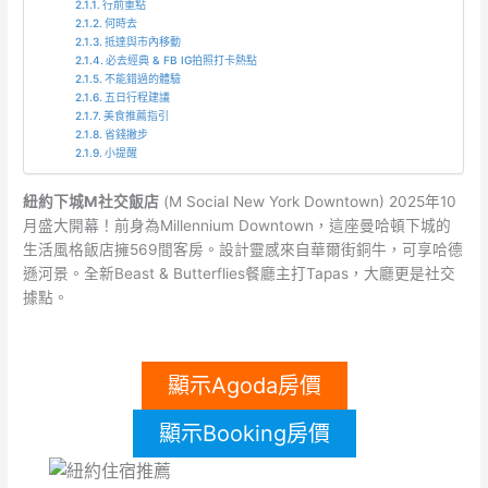
行前重點
何時去
抵達與市內移動
必去經典 & FB IG拍照打卡熱點
不能錯過的體驗
五日行程建議
美食推薦指引
省錢撇步
小提醒
紐約下城M社交飯店
(M Social New York Downtown) 2025年10
月盛大開幕！前身為Millennium Downtown，這座曼哈頓下城的
生活風格飯店擁569間客房。設計靈感來自華爾街銅牛，可享哈德
遜河景。全新Beast & Butterflies餐廳主打Tapas，大廳更是社交
據點。
顯示Agoda房價
顯示Booking房價