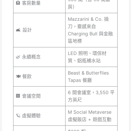
🏨 客房數量
房）
Mazzarini & Co. 操
刀，靈感來自
🛋️ 設計
Charging Bull 與金融
區地標
LED 照明、環保材
🌿 永續概念
質、鋁瓶補水站
Beast & Butterflies
🍽️ 餐飲
Tapas 餐廳
6 間會議室，3,550 平
🏢 會議空間
方英尺
M Social Metaverse
🪐 虛擬體驗
虛擬飯店 + 遊戲互動