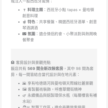
城注入一股西班牙風情：
🍷
料理主題
：西班牙小點 tapas × 曼哈頓
創意料理
🫕
特色
：共享餐盤、精選西班牙酒單、創意
琴酒調酒
🌃
氛圍
：適合情侶約會、小聚派對與熱鬧晚
餐聚會
🏨 客房設計與景觀亮點
飯店共有
569 間全新改裝客房
，其中 98 間為套
房，每一間皆結合當代設計與在地元素：
🌇 享有哈德遜河與曼哈頓天際線壯麗景觀
🖼️ 客製藝術裝飾，呼應華爾街精神
🌿 永續備品與鋁製環保水瓶（每層樓皆有補
水站）
🧑‍💻 智慧工作區，適合商務旅客使用