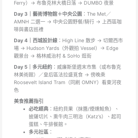
Ferry）→ 布魯克林大橋日落 → DUMBO 夜景
Day 3｜藝術博物館＋中央公園
：The Met／
AMNH 二選一 → 中央公園野餐/騎行 → 上西區咖
啡與書店巡禮
Day 4｜西城設計線
：High Line 散步 → 切爾西市
場 → Hudson Yards（外觀拍 Vessel）→ Edge
觀景台 → 格林威治村 & SoHo 逛街
Day 5｜多元紐約
：威廉斯堡週末市集（或布魯克
林美術館）／皇后區法拉盛覓食 → 傍晚乘
Roosevelt Island Tram（同刷 OMNY）看東河夜
色
美食推薦指引
必吃經典
：紐約貝果（抹醬/煙燻鮭魚）、
披薩切片、熏牛肉三明治（Katz’s）、起司
蛋糕、牛排餐館。
多元社區
：