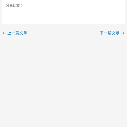
分享此文：
←
上一篇文章
下一篇文章
→
必讀 網站精選專
欄｜經典旅遊攻
略與推薦指南
日本旅遊每日快訊
便宜商務艙週報
每週集錦｜當週網站
頭條熱門文章