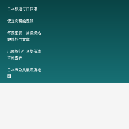
日本旅遊每日快訊
便宜商務艙週報
每週集錦｜當週網站
頭條熱門文章
出國旅行行李準備清
單檢查表
日本床蝨臭蟲酒店地
圖
日本熊出沒地圖
F
T
a
h
c
r