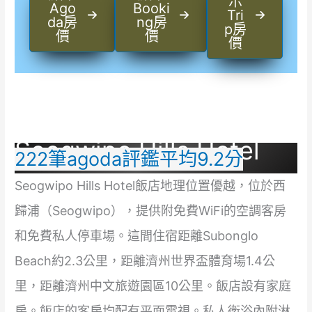
示
Ago
Booki
Tri
da房
ng房
p房
價
價
價
Seogwipo Hills Hotel
222筆agoda評鑑平均9.2分
Seogwipo Hills Hotel飯店地理位置優越，位於西
歸浦（Seogwipo），提供附免費WiFi的空調客房
和免費私人停車場。這間住宿距離Subonglo
Beach約2.3公里，距離濟州世界盃體育場1.4公
里，距離濟州中文旅遊園區10公里。飯店設有家庭
房。飯店的客房均配有平面電視。私人衛浴內附淋