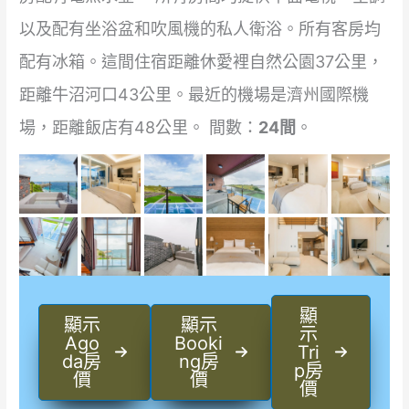
以及配有坐浴盆和吹風機的私人衛浴。所有客房均
配有冰箱。這間住宿距離休愛裡自然公園37公里，
距離牛沼河口43公里。最近的機場是濟州國際機
場，距離飯店有48公里。 間數：
24間
。
顯
顯示
顯示
示
Ago
Booki
Tri
da房
ng房
p房
價
價
價