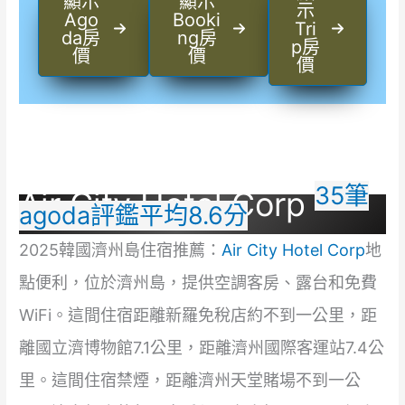
顯示
顯示
示
Ago
Booki
Tri
da房
ng房
p房
價
價
價
35筆
Air City Hotel Corp
agoda評鑑平均8.6分
2025韓國濟州島住宿推薦：
Air City Hotel Corp
地
點便利，位於濟州島，提供空調客房、露台和免費
WiFi。這間住宿距離新羅免稅店約不到一公里，距
離國立濟博物館7.1公里，距離濟州國際客運站7.4公
里。這間住宿禁煙，距離濟州天堂賭場不到一公