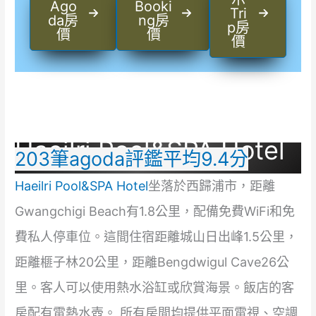
Ago
Booki
Tri
da房
ng房
p房
價
價
價
Haeilri Pool&SPA Hotel
203筆agoda評鑑平均9.4分
Haeilri Pool&SPA Hotel
坐落於西歸浦市，距離
Gwangchigi Beach有1.8公里，配備免費WiFi和免
費私人停車位。這間住宿距離城山日出峰1.5公里，
距離榧子林20公里，距離Bengdwigul Cave26公
里。客人可以使用熱水浴缸或欣賞海景。飯店的客
房配有電熱水壺。 所有房間均提供平面電視、空調