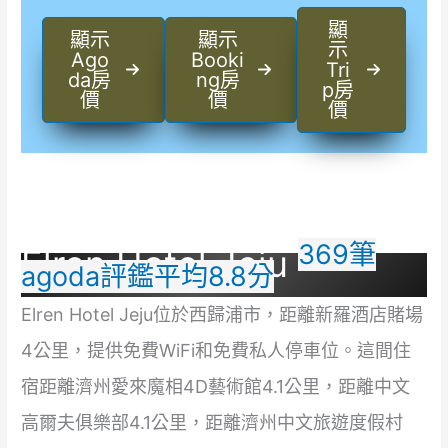
顯
顯示
顯示
示
Ago
Booki
Tri
da房
ng房
p房
價
價
價
369筆
Elren Hotel Jeju
agoda評鑑平均8.8分
Elren Hotel Jeju位於西歸浦市，距離新羅酒店賭場
4公里，提供免費WiFi和免費私人停車位。這間住
宿距離濟州愛來魔相4D藝術館4.1公里，距離中文
高爾夫俱樂部4.1公里，距離濟州中文旅遊度假村