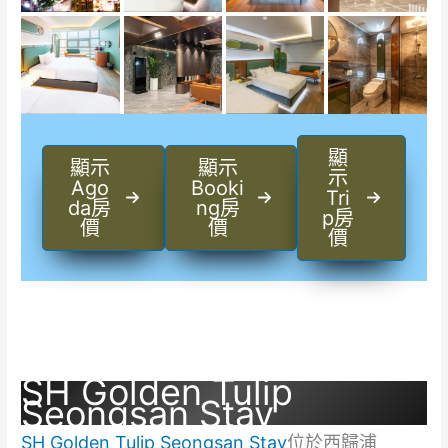
顯
顯示
顯示
示
Ago
Booki
Tri
da房
ng房
p房
價
價
價
SH Golden Tulip
Seongsan Stay
SH Golden Tulip Seongsan Stay
位於西歸浦