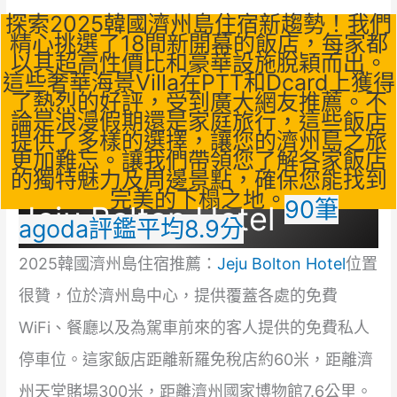
探索2025韓國濟州島住宿新趨勢！我們
精心挑選了18間新開幕的飯店，每家都
以其超高性價比和豪華設施脫穎而出。
這些奢華海景Villa在PTT和Dcard上獲得
了熱烈的好評，受到廣大網友推薦。不
論是浪漫假期還是家庭旅行，這些飯店
提供了多樣的選擇，讓您的濟州島之旅
更加難忘。讓我們帶領您了解各家飯店
的獨特魅力及周邊景點，確保您能找到
完美的下榻之地。
90筆
Jeju Bolton Hotel
agoda評鑑平均8.9分
2025韓國濟州島住宿推薦：
Jeju Bolton Hotel
位置
很贊，位於濟州島中心，提供覆蓋各處的免費
WiFi、餐廳以及為駕車前來的客人提供的免費私人
停車位。這家飯店距離新羅免稅店約60米，距離濟
州天堂賭場300米，距離濟州國家博物館7.6公里。