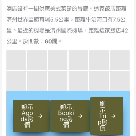
酒店設有一間供應美式菜餚的餐廳。這家飯店距離
濟州世界盃體育場5.5公里，距離牛沼河口有7.5公
里。最近的機場是濟州國際機場，距離這家飯店42
公里。房間數：
60間
。
顯
顯示
顯示
示
Ago
Booki
Tri
da房
ng房
p房
價
價
價