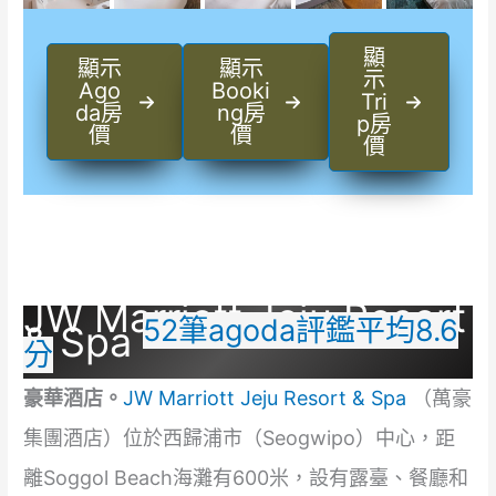
顯
顯示
顯示
示
Ago
Booki
Tri
da房
ng房
p房
價
價
價
JW Marriott Jeju Resort
52筆agoda評鑑平均8.6
& Spa
分
豪華酒店。
JW Marriott Jeju Resort & Spa
（萬豪
集團酒店）位於西歸浦市（Seogwipo）中心，距
離Soggol Beach海灘有600米，設有露臺、餐廳和