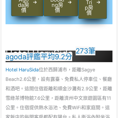
Tri
da房
ng房
p房
價
價
價
273筆
Hotel HaruSida
agoda評鑑平均9.2分
Hotel HaruSida
位於西歸浦市，距離Sagye
Beach2.6公里，設有露臺、免費私人停車位、餐廳
和酒吧。這間住宿距離和順金沙灘有2.9公里，距離
雪綠茶博物館7.6公里，距離濟州中文旅遊園區有11
公里。住宿提供熱水浴池、免費WiFi和家庭間。這
家飯店的每間客房都配有陽台。私人衛浴內附坐浴