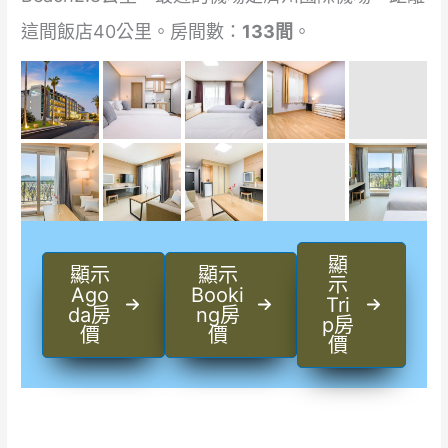
這間飯店40公里。房間數：
133間
。
顯
顯示
顯示
示
Ago
Booki
Tri
da房
ng房
p房
價
價
價