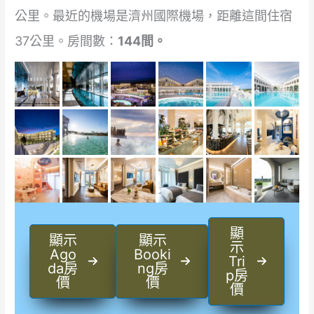
公里。最近的機場是濟州國際機場，距離這間住宿
37公里。房間數：
144間。
顯
顯示
顯示
示
Ago
Booki
Tri
da房
ng房
p房
價
價
價