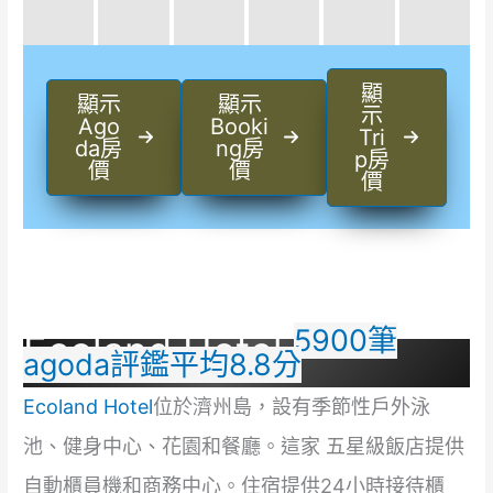
顯
顯示
顯示
示
Ago
Booki
Tri
da房
ng房
p房
價
價
價
5900筆
Ecoland Hotel
agoda評鑑平均8.8分
Ecoland Hotel
位於濟州島，設有季節性戶外泳
池、健身中心、花園和餐廳。這家 五星級飯店提供
自動櫃員機和商務中心。住宿提供24小時接待櫃