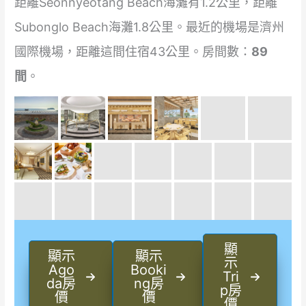
距離Seonnyeotang Beach海灘有1.2公里，距離
Subonglo Beach海灘1.8公里。最近的機場是濟州
國際機場，距離這間住宿43公里。房間數：
89
間
。
顯
顯示
顯示
示
Ago
Booki
Tri
da房
ng房
p房
價
價
價