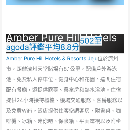
Amber Pure Hill Hotels
502筆
& Resorts Jeju
agoda評鑑平均8.8分
Amber Pure Hill Hotels & Resorts Jeju
位於濟州
市，距離濟州天堂賭場有8.1公里，配備戶外游泳
池、免費私人停車位、健身中心和花園。這間住宿
配有餐廳，還提供露臺、桑拿房和熱水浴池。住宿
提供24小時接待櫃檯、機場交通服務、客房服務以
及免費WiFi。飯店提供住客空調客房，附書桌、咖
啡機、冰箱、迷你吧、保險箱、平面電視以及附坐