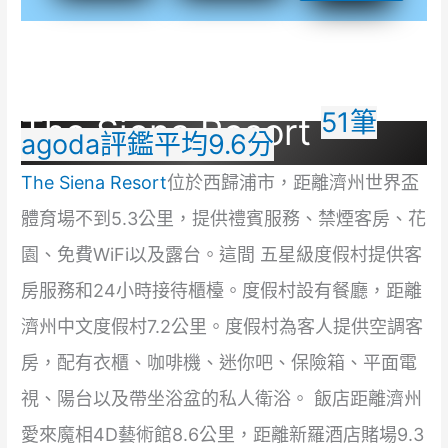
51筆
The Siena Resort
agoda評鑑平均9.6分
The Siena Resort
位於西歸浦市，距離濟州世界盃
體育場不到5.3公里，提供禮賓服務、禁煙客房、花
園、免費WiFi以及露台。這間 五星級度假村提供客
房服務和24小時接待櫃檯。度假村設有餐廳，距離
濟州中文度假村7.2公里。度假村為客人提供空調客
房，配有衣櫃、咖啡機、迷你吧、保險箱、平面電
視、陽台以及帶坐浴盆的私人衛浴。 飯店距離濟州
愛來魔相4D藝術館8.6公里，距離新羅酒店賭場9.3