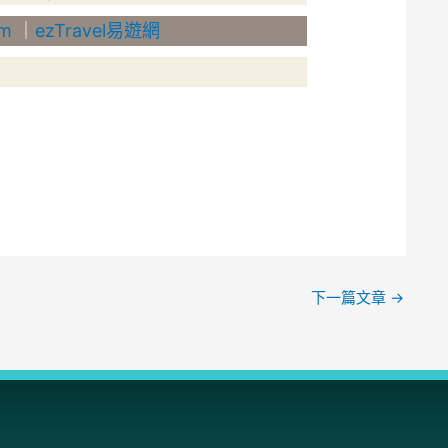
om
｜
ezTravel易遊網
下一篇文章
→