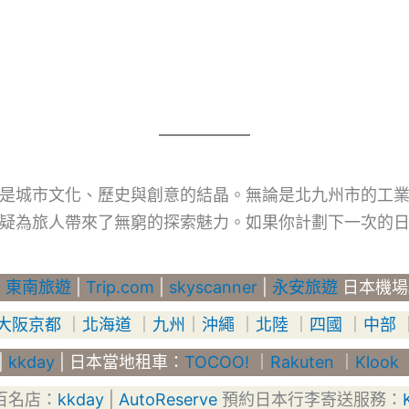
是城市文化、歷史與創意的結晶。無論是北九州市的工
疑為旅人帶來了無窮的探索魅力。如果你計劃下一次的
|
東南旅遊
|
Trip.com
|
skyscanner
|
永安旅遊
日本機場
大阪京都
｜
北海道
｜
九州
｜
沖繩
｜
北陸
｜
四國
｜
中部
|
kkday
| 日本當地租車：
TOCOO!
｜
Rakuten
｜
Klook
g百名店：
kkday
|
AutoReserve
預約日本行李寄送服務：