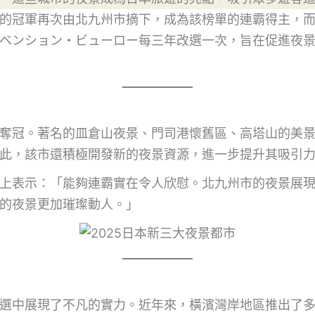
的冠軍再次由北九州市摘下，成為該榜單的連霸得主，
ベンション・ビューロー每三年改選一次，旨在促進夜
奪冠。著名的皿倉山夜景、門司港懷舊區、高塔山的美
此，該市還積極開發新的夜景資源，進一步提升其吸引
上表示：「能夠連霸實在令人欣慰。北九州市的夜景展
的夜景更加璀璨動人。」
選中展現了不凡的實力。近年來，橫濱灣岸地區推出了