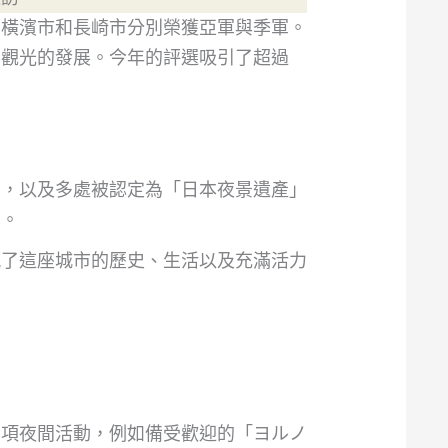
而橫濱市和長崎市分別榮獲亞軍與季軍。
景觀光的發展。今年的評選吸引了超過
景，以及多處被認定為「日本夜景遺產」
力。
現了這座城市的歷史、生活以及充滿活力
多項夜間活動，例如備受歡迎的「ヨルノ