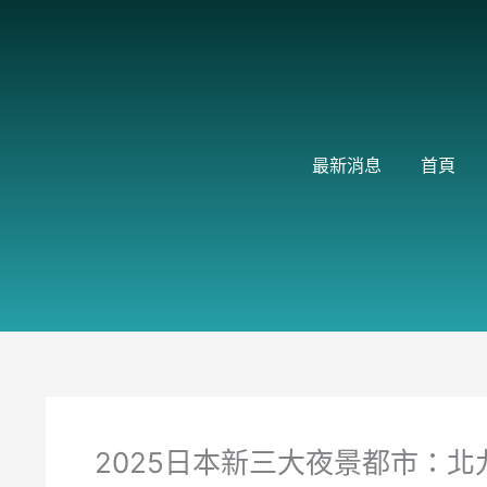
跳
至
主
要
內
容
最新消息
首頁
2025日本新三大夜景都市：