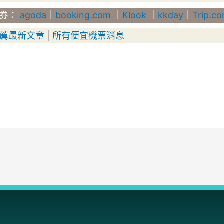
惠券：
agoda
｜
booking.com
｜
Klook
｜
kkday
｜
Trip.c
薦最新文章
|
所有便宜機票消息