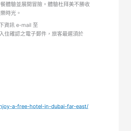
用餐體驗並展開冒險。體驗杜拜美不勝收
歡樂時光。
訊 e-mail 至
內收到旅館入住確認之電子郵件，旅客最遲須於
joy-a-free-hotel-in-dubai-far-east/