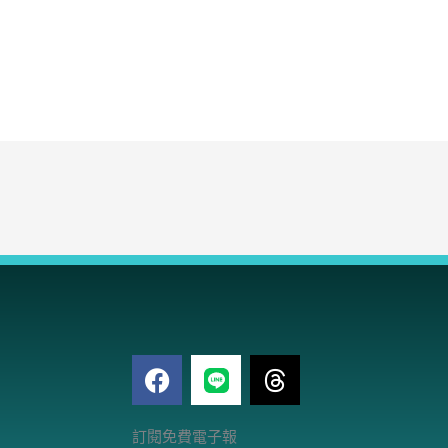
F
T
a
h
c
r
電
e
e
訂閱免費電子報