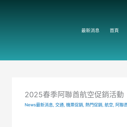
跳
至
主
要
最新消息
首頁
內
容
2025春季阿聯酋航空促銷活
News最新消息
,
交通
,
機票促銷
,
熱門促銷
,
航空
,
阿聯酋航