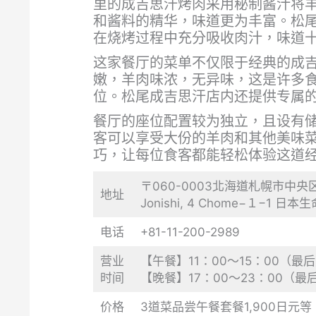
里的成吉思汗烤肉采用秘制酱汁将
和酱料的精华，味道更为丰富。松
在烧烤过程中充分吸收肉汁，味道
这家餐厅的菜单不仅限于经典的成
嫩，羊肉味浓，无异味，这是许多
位。松尾成吉思汗店内还提供专属
餐厅的座位配置较为独立，且设有
客可以享受大份的羊肉和其他美味
巧，让每位食客都能轻松体验这道
〒060-0003北海道札幌市中央区北3条西
地址
Jonishi, 4 Chome−１−1
电话
+81-11-200-2989
营业
【午餐】11：00～15：00（最后
时间
【晚餐】17：00～23：00（最后
价格
3道菜品尝午餐套餐1,900日元等