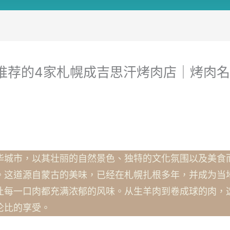
地推荐的4家札幌成吉思汗烤肉店｜烤肉
华城市，以其壮丽的自然景色、独特的文化氛围以及美食
。这道源自蒙古的美味，已经在札幌扎根多年，并成为当
让每一口肉都充满浓郁的风味。从生羊肉到卷成球的肉，
伦比的享受。