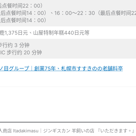
后点餐时间22：00）
最后点餐时间14：00）、16：00～22：30（最后点餐时间2
最后点餐时间14：00）
鹿1,375日元、山屋特制年糕440日元等
行约 3 分钟
 步行约 20 分钟
ノ目グループ｜創業75年、札幌市すすきのの老舗料亭
商店 Itadakimasu｜ジンギスカン 羊飼いの店 『いただきます。』｜It