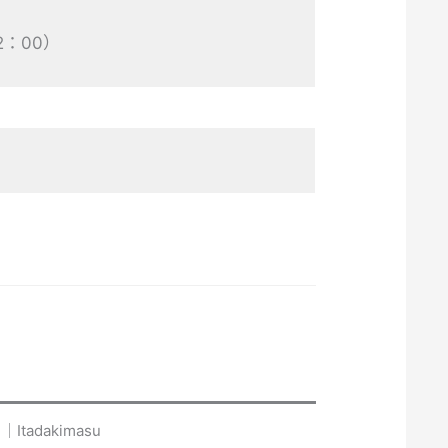
2：00）
adakimasu