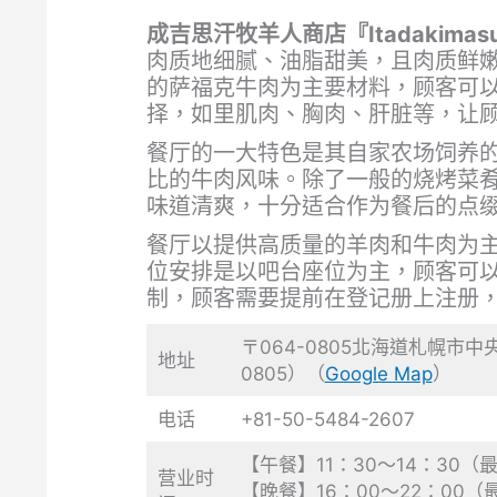
成吉思汗牧羊人商店『Itadakimas
肉质地细腻、油脂甜美，且肉质鲜
的萨福克牛肉为主要材料，顾客可
择，如里肌肉、胸肉、肝脏等，让
餐厅的一大特色是其自家农场饲养
比的牛肉风味。除了一般的烧烤菜
味道清爽，十分适合作为餐后的点
餐厅以提供高质量的羊肉和牛肉为
位安排是以吧台座位为主，顾客可
制，顾客需要提前在登记册上注册
〒064-0805北海道札幌市中央区南5条西
地址
0805）（
Google Map
）
电话
+81-50-5484-2607
【午餐】11：30～14：30（
营业时
【晚餐】16：00～22：00（