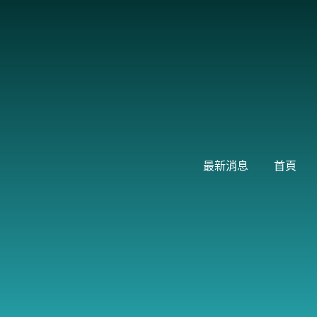
跳
至
主
要
內
容
最新消息
首頁