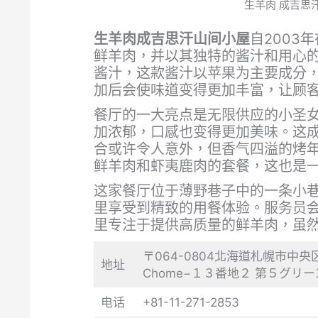
生羊肉 成吉思汗山
生羊肉成吉思汗山间小屋
自200
鲜羊肉，并以其独特的酱汁和用心的
酱汁，这款酱汁以苹果为主要成分
加后会使味道变得更加丰富，让顾
餐厅的一大亮点是无限供应的小圣
加浓郁，口感也变得更加美味。这
合或许令人意外，但香气四溢的烤
鲜羊肉和虾夷鹿肉的套餐，这也是
这家餐厅位于薄野巷子中的一条小巷
里享受到精致的用餐体验。服务员
里专注于提供高质量的鲜羊肉，虽
〒064-0804北海道札幌市中央区南4座西
地址
Chome−１３番地２ 第５グリー
电话
+81-11-271-2853