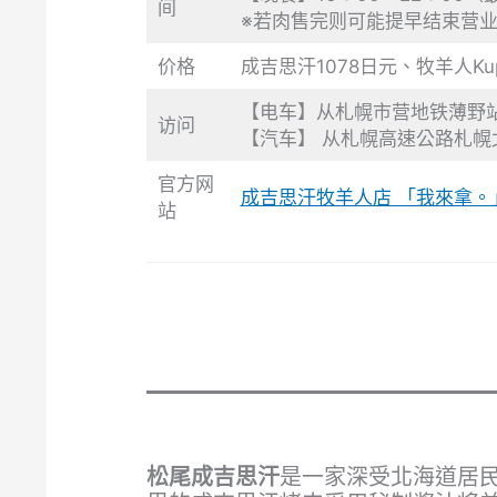
间
※若肉售完则可能提早结束营
价格
成吉思汗1078日元、牧羊人Ku
【电车】从札幌市营地铁薄野站
访问
【汽车】 从札幌高速公路札幌北 
官方网
成吉思汗牧羊人店 「我來拿。
站
松尾成吉思汗
是一家深受北海道居