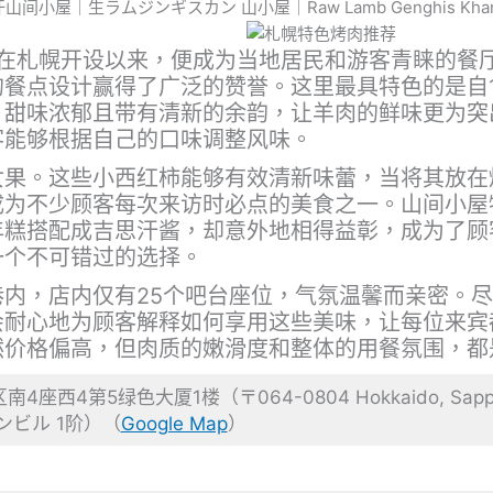
间小屋｜生ラムジンギスカン 山小屋｜Raw Lamb Genghis Khan Mo
3年在札幌开设以来，便成为当地居民和游客青睐的餐
餐点设计赢得了广泛的赞誉。这里最具特色的是自1
，甜味浓郁且带有清新的余韵，让羊肉的鲜味更为突
客能够根据自己的口味调整风味。
女果。这些小西红柿能够有效清新味蕾，当将其放在
成为不少顾客每次来访时必点的美食之一。山间小屋
年糕搭配成吉思汗酱，却意外地相得益彰，成为了顾
一个不可错过的选择。
内，店内仅有25个吧台座位，气氛温馨而亲密。
会耐心地为顾客解释如何享用这些美味，让每位来宾
然价格偏高，但肉质的嫩滑度和整体的用餐氛围，都
4第5绿色大厦1楼（〒064-0804 Hokkaido, Sapporo, Chu
ンビル 1阶）（
Google Map
）