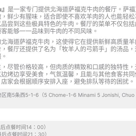
u』
是一家专门提供北海道萨福克牛肉的餐厅。萨福
嫩，鲜少有腥味，适合即使不喜欢羊肉的人也能轻松
以品尝到这些极具特色的牛肉。餐厅的菜单不仅包括
顾客能够一一品味到牛肉的不同风味。
的北海道萨福克牛肉，这使得它在提供新鲜高质量羊
肴，餐厅还提供了名为「牧羊人的弓箭手」的汤品，
缀。
主，尽管价格较高，但肉质的精致和口感的独特性，
以边烤边享受美食，气氛温馨，且能与其他食客共同
，店家会根据顺序安排入座，避免排队等待的困扰。
5-1-6（5 Chome-1-6 Minami 5 Jonishi, Chuo War
最后点餐时间14：00）
最后点餐时间21：30）