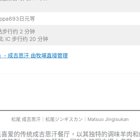
业
ppa693日元等
步行约 2 分钟
IC 步行约 20 分钟
」- 成吉思汗 由牧場直接管理
松尾 成吉思汗｜松尾ジンギスカン｜Matsuo Jingisukan
民喜爱的传统成吉思汗餐厅，以其独特的调味羊肉和