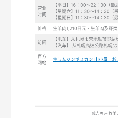
【平日】16：00～22：30（最
营业
【星期六】11：30～14：30（
时间
【星期日】11：30～14：30（
价格
生羊肉1,210日元、生羊肉及虾夷
【电车】从札幌市营地铁薄野站步
访问
【汽车】 从札幌高速公路札幌北 IC
官方
生ラムジンギスカン 山小屋｜杉
网站
成吉思汗 牧羊人