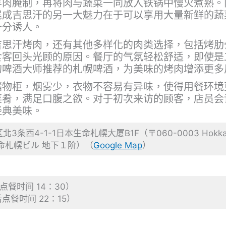
羊肉腌制，再将肉与蔬菜一同放入铁锅中慢火煮熟。
尾成吉思汗的另一大魅力在于可以享用大量新鲜的蔬
十分诱人。
吉思汗烤肉，还有其他多样化的肉类选择，包括烤肋
食客回头光顾的原因。餐厅的气氛轻松舒适，即使是
的啤酒大师推荐的札幌啤酒，为美味的烤肉增添更多
储物柜，烟雾少，衣物不容易有异味，使得用餐环境
菜肴，满足口腹之欲。对于初次来访的顾客，店员会
经典美味。
4-1-1日本生命札幌大厦B1F（〒060-0003 Hokkaido, Sa
 日本生命札幌ビル 地下１阶）（
Google Map
）
点餐时间 14：30）
点餐时间 22：15）