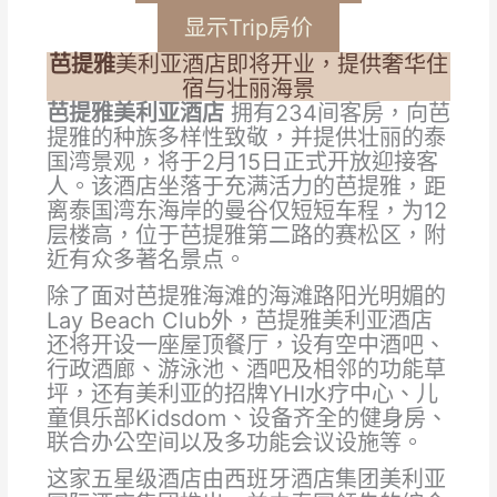
显示Trip房价
芭提雅
美利亚酒店即将开业，提供奢华住
宿与壮丽海景
芭提雅美利亚酒店
拥有234间客房，向芭
提雅的种族多样性致敬，并提供壮丽的泰
国湾景观，将于2月15日正式开放迎接客
人。该酒店坐落于充满活力的芭提雅，距
离泰国湾东海岸的曼谷仅短短车程，为12
层楼高，位于芭提雅第二路的赛松区，附
近有众多著名景点。
除了面对芭提雅海滩的海滩路阳光明媚的
Lay Beach Club外，芭提雅美利亚酒店
还将开设一座屋顶餐厅，设有空中酒吧、
行政酒廊、游泳池、酒吧及相邻的功能草
坪，还有美利亚的招牌YHI水疗中心、儿
童俱乐部Kidsdom、设备齐全的健身房、
联合办公空间以及多功能会议设施等。
这家五星级酒店由西班牙酒店集团美利亚