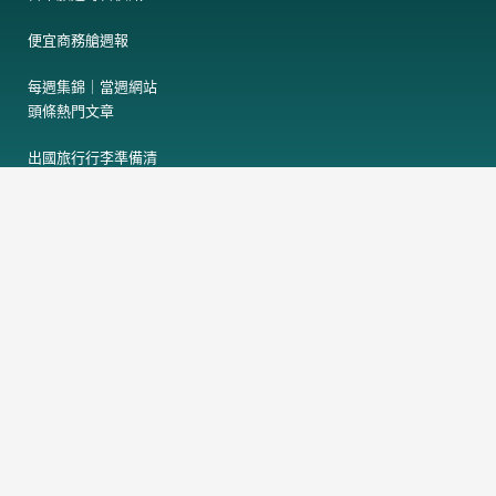
便宜商務艙週報
每週集錦｜當週網站
頭條熱門文章
出國旅行行李準備清
單檢查表
日本床蝨臭蟲酒店地
圖
日本熊出沒地圖
F
T
a
h
c
r
e
e
電
訂閱免費電子報
子