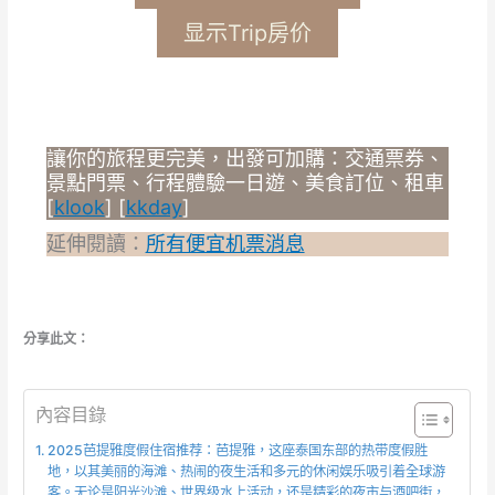
显示Trip房价
讓你的旅程更完美，出發可加購：交通票券、
景點門票、行程體驗一日遊、美食訂位、租車
[
klook
] [
kkday
]
延伸閱讀：
所有便宜机票消息
分享此文：
內容目錄
2025芭提雅度假住宿推荐：芭提雅，这座泰国东部的热带度假胜
地，以其美丽的海滩、热闹的夜生活和多元的休闲娱乐吸引着全球游
客。无论是阳光沙滩、世界级水上活动，还是精彩的夜市与酒吧街，