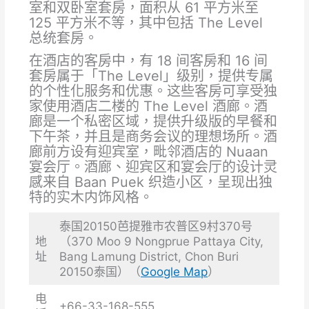
室和双卧室套房，面积从 61 平方米至
125 平方米不等，其中包括 The Level
总统套房。
在酒店的客房中，有 18 间客房和 16 间
套房属于「The Level」级别，提供专属
的个性化服务和优惠。这些客房可享受独
家使用酒店二楼的 The Level 酒廊。酒
廊是一个私密区域，提供升级版的早餐和
下午茶，并且是商务会议的理想场所。酒
廊前方设有迎宾室，毗邻酒店的 Nuaan
宴会厅。酒廊、迎宾区和宴会厅的设计灵
感来自 Baan Puek 织造小区，呈现出独
特的实木内饰风格。
泰国20150芭提雅市农普区9村370号
地
（370 Moo 9 Nongprue Pattaya City,
址
Bang Lamung District, Chon Buri
20150泰国）（
Google Map
）
电
+66-33-168-555