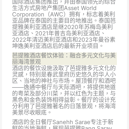
国际酒店集团推出，并由泰国领先的综合
生活方式房地产集团Asset World
Corporation（AWC）拥有，标志着美利
亚品牌在泰国的主要目的地推出。泰国芭
提雅美利亚酒店是继2020年苏梅岛美利
亚酒店、2021年普吉岛美利亚酒店、
2022年清迈美利亚酒店和2023年曼谷素
坤逸美利亚酒店后的最新开业项目。
芭提雅酒店餐饮体验：融合多元文化与美
丽海湾景观
酒店的餐饮设施汲取了芭提雅多元文化的
灵感，特别是春武里府历史悠久的华人小
区、当地的神社与市场。屋顶餐厅和酒吧
——逸通中餐厅与天际酒吧，将提供地道
的粤菜及部分川菜，并以红色为主题，与
黑色和金色装饰相得益彰。餐厅的设计充
分利用了芭提雅著名的日落景观，将海湾
美景尽收眼底。
酒店的全日餐厅Sanehh Sarae专注于新
鲜的当地海鲜，展现芭提雅Bang Saray