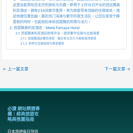
这里总能带给您无尽的放松与乐趣。即将于 2月15日开业的芭达雅美
利亚酒店，拥有234间豪华客房，将为旅客带来顶级的住宿体验。酒
店地理位置优越，靠近热门海滩与繁华的夜生活区，让您在享受宁静
度假的同时，也能轻松体验芭提雅的热情与活力。
芭提雅美利亚酒店｜Meliá Pattaya Hotel
芭提雅美利亚酒店即将开业，提供奢华住宿与壮丽海景
芭提雅酒店餐饮体验：融合多元文化与美丽海湾景观
多样化住宿选择与尊享服务
←
上一篇文章
下一篇文章
→
必讀 網站精選專
欄｜經典旅遊攻
略與推薦指南
日本旅遊每日快訊