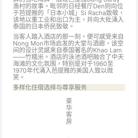
渔村的故事。毗邻的日经餐厅Den则向位
于芭提雅的「日本小城」Si Racha致敬，
该地以重工业和出口为主，并向大批涌入
泰国的日本侨民致敬。
当客人踏入酒店的那一刻，便可感受来自
Nong Mon市场启发的大堂与酒廊，该空
间的设计灵感来自泰国著名的Khao Lam
——竹糯米。酒店的泳池酒吧融合了中天
海滩的文化氛围，特别是对于1960至
1970年代涌入芭提雅的美国人致以微
笑。
多样化住宿选择与尊享服务
豪
华
客
房