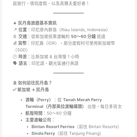
庭旅行、情侶度假、以及高爾夫愛好者！
🔹 民丹島旅遊基本資訊
📍
位置
：印尼廖內群島（Riau Islands, Indonesia）
🚢
交通
：從新加坡搭乘渡輪約
50～60 分鐘
抵達
💰
貨幣
：印尼盾（IDR），部分度假村可使用新加坡幣
（SGD）
🕒
時差
：比新加坡 & 台灣慢 1 小時
🗣
語言
：印尼語，觀光區通行英語
🚢 如何前往民丹島？
✅ 新加坡 → 民丹島
渡輪（Ferry）
：從
Tanah Merah Ferry
Terminal（丹那美拉渡輪碼頭）
出發，每日多班次
航程時間
：50～60 分鐘
主要渡輪公司
：
Bintan Resort Ferries
（前往 Bintan Resorts）
Sindo Ferry
（前往 Tanjung Pinang）