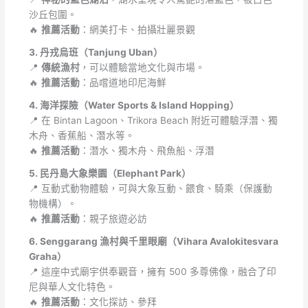
沙丘包圍。
🔥
推薦活動
：網美打卡、拍攝壯麗景觀
3. 丹戎烏班（Tanjung Uban）
📍
傳統漁村
，可以體驗當地文化與市場。
🔥
推薦活動
：品嚐道地印尼海鮮
4. 海洋探險（Water Sports & Island Hopping）
📍 在 Bintan Lagoon、Trikora Beach 附近可體驗浮潛、獨
木舟、香蕉船、潛水等。
🔥
推薦活動
：潛水、獨木舟、飛魚船、浮潛
5. 民丹島大象樂園（Elephant Park）
📍 互動式動物體驗，可與大象互動、餵食、騎乘（保護動
物機構）。
🔥
推薦活動
：親子旅遊必訪
6. Senggarang 漁村與千里眼廟（Vihara Avalokitesvara
Graha）
📍 這座中式廟宇供奉觀音，擁有 500 多尊佛像，融合了印
尼與華人文化特色。
🔥
推薦活動
：文化探訪、參拜