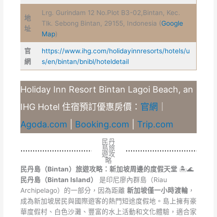
Lrg. Gurindam 12 No.Plot B3-02,Bintan, Kec.
地
Tlk. Sebong Bintan, 29155, Indonesia (
Google
址
Map
)
官
https://www.ihg.com/holidayinnresorts/hotels/u
網
s/en/bintan/bnibl/hoteldetail
Holiday Inn Resort Bintan Lagoi Beach, an
IHG Hotel 住宿預訂優惠房價：
官網
｜
Agoda.com
|
Booking.com
|
Trip.com
民丹
島旅
遊攻
略
民丹島（Bintan）旅遊攻略：新加坡周邊的度假天堂
🏝️🌊
民丹島（Bintan Island）
是印尼廖內群島（Riau
Archipelago）的一部分，因為距離
新加坡僅一小時渡輪
，
成為新加坡居民與國際遊客的熱門短途度假地。島上擁有豪
華度假村、白色沙灘、豐富的水上活動和文化體驗，適合家