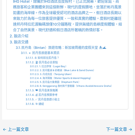
IHG Hotel，隸屬於IHG酒店及度假村，已正式開幕，歡迎家庭、商
務旅客和企業團體來到這個新鮮、現代的度假勝地，坐落於彬丹風景
如畫的海岸線。作為全球最受認可的酒店品牌之一，假日酒店長期以
來致力於為每一位旅客提供優質、一致和真實的體驗。度假村距離班
達邦丹特拉尼渡輪碼頭僅10分鐘路程，提供無縫的島嶼度假體驗，結
合了自然美景、現代舒適和假日酒店所著稱的熱情好客。
飯店介紹
飯店交通
民丹島（Bintan）旅遊攻略：新加坡周邊的度假天堂 🏝️🌊
🔹 民丹島旅遊基本資訊
🚢 如何前往民丹島？
🏖️ 民丹島必去景點
1. 拉古伊灣（Lagoi Bay）
2. 民丹藍湖 & 砂礫湖（Blue Lake & Sand Dunes）
3. 丹戎烏班（Tanjung Uban）
4. 海洋探險（Water Sports & Island Hopping）
5. 民丹島大象樂園（Elephant Park）
6. Senggarang 漁村與千里眼廟（Vihara Avalokitesvara Graha）
🍽️ 民丹島美食推薦
💰 民丹島預算參考
✅ 民丹島旅遊小貼士
🎯 總結
←
上一篇文章
下一篇文章
→