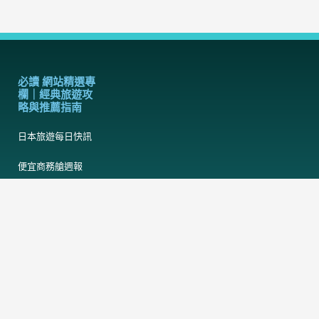
必讀 網站精選專
欄｜經典旅遊攻
略與推薦指南
日本旅遊每日快訊
便宜商務艙週報
每週集錦｜當週網站
頭條熱門文章
出國旅行行李準備清
單檢查表
日本床蝨臭蟲酒店地
圖