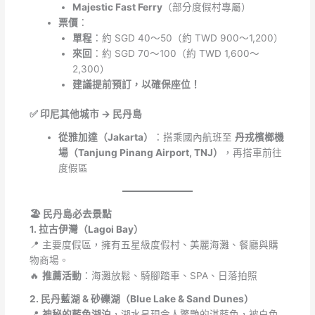
Majestic Fast Ferry
（部分度假村專屬）
票價
：
單程
：約 SGD 40～50（約 TWD 900～1,200）
來回
：約 SGD 70～100（約 TWD 1,600～
2,300）
建議提前預訂，以確保座位！
✅ 印尼其他城市 → 民丹島
從雅加達（Jakarta）
：搭乘國內航班至
丹戎檳榔機
場（Tanjung Pinang Airport, TNJ）
，再搭車前往
度假區
🏖️ 民丹島必去景點
1. 拉古伊灣（Lagoi Bay）
📍 主要度假區，擁有五星級度假村、美麗海灘、餐廳與購
物商場。
🔥
推薦活動
：海灘放鬆、騎腳踏車、SPA、日落拍照
2. 民丹藍湖 & 砂礫湖（Blue Lake & Sand Dunes）
📍
神秘的藍色湖泊
，湖水呈現令人驚艷的湛藍色，被白色