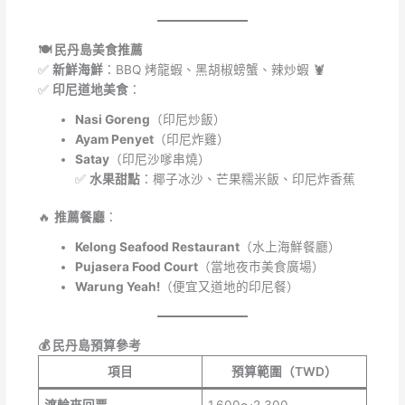
🍽️ 民丹島美食推薦
✅
新鮮海鮮
：BBQ 烤龍蝦、黑胡椒螃蟹、辣炒蝦 🦞
✅
印尼道地美食
：
Nasi Goreng
（印尼炒飯）
Ayam Penyet
（印尼炸雞）
Satay
（印尼沙嗲串燒）
✅
水果甜點
：椰子冰沙、芒果糯米飯、印尼炸香蕉
🔥
推薦餐廳
：
Kelong Seafood Restaurant
（水上海鮮餐廳）
Pujasera Food Court
（當地夜市美食廣場）
Warung Yeah!
（便宜又道地的印尼餐）
💰 民丹島預算參考
項目
預算範圍（TWD）
渡輪來回票
1,600～2,300