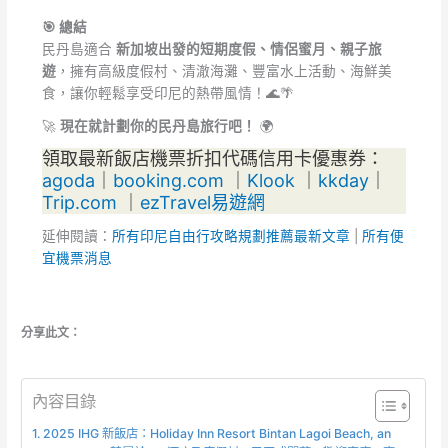
🎯 總結
民丹島適合
新加坡出發的短期度假、情侶蜜月、親子旅
遊
，擁有高級度假村、清澈海灘、豐富水上活動、海鮮美
食，讓你輕鬆享受印尼的熱帶風情！🌊🌴
🚀
現在就計劃你的民丹島旅行吧！
🌍
領取最新飯店機票折扣代碼信用卡優惠券：
agoda
｜
booking.com
｜
Klook
｜
kkday
｜
Trip.com
｜
ezTravel易遊網
延伸閱讀：
所有印尼自由行攻略規劃推薦最新文章
|
所有便
宜機票消息
分享此文：
內容目錄
2025 IHG 新飯店：Holiday Inn Resort Bintan Lagoi Beach, an