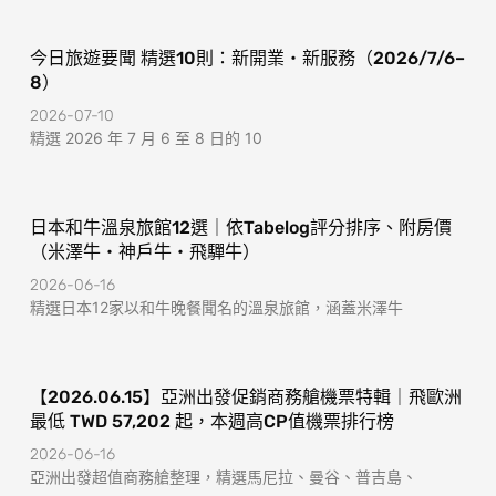
f
今日旅遊要聞 精選10則：新開業・新服務（2026/7/6–
8）
2026-07-10
精選 2026 年 7 月 6 至 8 日的 10
日本和牛溫泉旅館12選｜依Tabelog評分排序、附房價
（米澤牛・神戶牛・飛驒牛）
2026-06-16
精選日本12家以和牛晚餐聞名的溫泉旅館，涵蓋米澤牛
【2026.06.15】亞洲出發促銷商務艙機票特輯｜飛歐洲
最低 TWD 57,202 起，本週高CP值機票排行榜
2026-06-16
亞洲出發超值商務艙整理，精選馬尼拉、曼谷、普吉島、