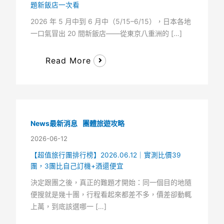
題新飯店一次看
2026 年 5 月中到 6 月中（5/15–6/15），日本各地
一口氣冒出 20 間新飯店——從東京八重洲的 […]
Read More
News最新消息
團體旅遊攻略
2026-06-12
【超值旅行團排行榜】2026.06.12｜實測比價39
團，3團比自己訂機+酒還便宜
決定跟團之後，真正的難題才開始：同一個目的地隨
便搜就是幾十團，行程看起來都差不多，價差卻動輒
上萬，到底該選哪一 […]