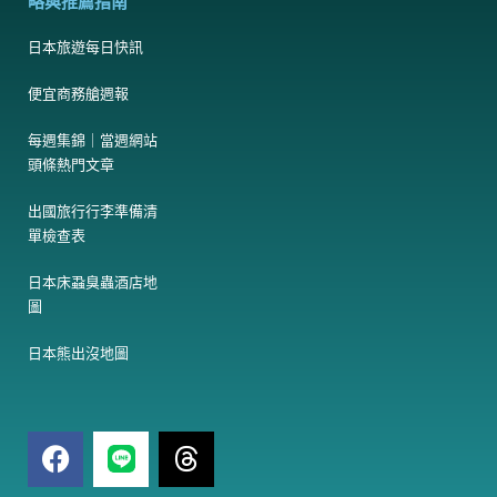
略與推薦指南
日本旅遊每日快訊
便宜商務艙週報
每週集錦｜當週網站
頭條熱門文章
出國旅行行李準備清
單檢查表
日本床蝨臭蟲酒店地
圖
日本熊出沒地圖
F
T
a
h