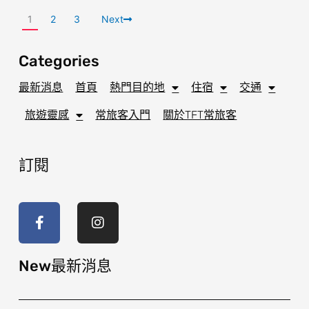
1
2
3
Next
Categories
最新消息
首頁
熱門目的地
住宿
交通
旅遊靈感
常旅客入門
關於TFT常旅客
訂閱
F
I
a
n
c
s
e
t
b
a
o
g
New最新消息
o
r
k
a
-
m