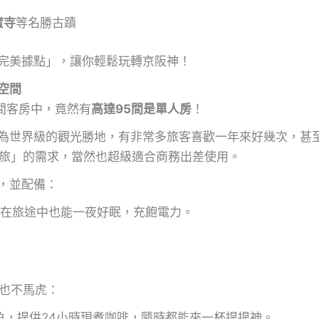
蜜寺
等名勝古蹟
完美據點」，讓你輕鬆玩轉京阪神！
空間
間客房中，竟然有
高達95間是單人房
！
為世界級的觀光勝地，有非常多旅客喜歡一年來好幾次，甚
人旅」的需求，當然也超級適合商務出差使用。
，並配備：
在旅途中也能一夜好眠，充飽電力。
點也不馬虎：
角，提供24小時現煮咖啡，隨時都能來一杯提提神。