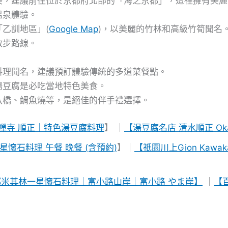
美，建議前往位於京都府北部的「海之京都」，這裡擁有美麗
溫泉體驗。
乙訓地區」(
Google Map
)，以美麗的竹林和高級竹筍聞名。
散步路線。
料理聞名，建議預訂體驗傳統的多道菜餐點。
湯豆腐是必吃當地特色美食。
八橋、鯛魚燒等，是絕佳的伴手禮選擇。
禪寺 順正｜特色湯豆腐料理
】 ｜
【湯豆腐名店 清水順正 Oka
星懷石料理 午餐 晚餐 (含預約)
】｜
【祇園川上Gion Kaw
都米其林一星懷石料理｜富小路山岸｜富小路 やま岸】
｜
【