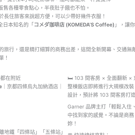
販售各種零食點心，半夜肚子餓也不怕。
於長住旅客來說超方便，可以少帶好幾件衣服！
全日本知名的「
コメダ珈琲店 (KOMEDA’S Coffee)
」，讓你
的旅行，還是精打細算的商務出差，這間全新開幕、交通無敵、
單！
街都在附近
🛏️ 103 間客房 × 全面翻新 
a
｜京都四條烏丸加納酒店｜
整棟飯店即將進行大規模改裝
設計，預計將 103 間客房打
Garner 品牌主打「輕鬆
中找到家的感覺。不論是商務
妳！
佳，距離地鐵「四條站」「五條站」