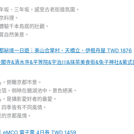
年坂、三年坂，感受古老街道氛圍。
京料理。
體驗千本鳥居的壯觀。
賞自然美景。
秘境一日遊｜美山合掌村、天橋立、伊根舟屋 TWD 1876
閣寺&清水寺&平等院&宇治川&抹茶美食街&兔子神社&紫式部像
名，俯瞰京都市景。
金箔，倒映在鏡湖池中，景色絕美。
名，是攝影愛好者的最愛。
，四季皆有不同風情。
老的京都風情。
CO 電子票 4日券 TWD 1459