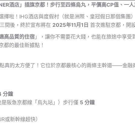
RNER酒店」插旗京都！步行至四條烏丸，平價高CP值、一
選擇啦！IHG酒店與度假村（就是洲際、皇冠假日那個集團
開三間後，終於宣布將在
2025年11月1日
首次進駐京都，開
適高品質的住宿
」，讓你不需要花大錢，也能在旅途中享受
京都的最佳新據點！
的地點真的太方便了！它位於京都最核心的兩條主幹道——金
4 分鐘
也是阪急京都線「烏丸站」）步行僅
5 分鐘
JR或新幹線超快）