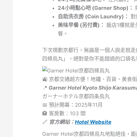
24小時點心吧 (Garner Shop)：
自助洗衣房 (Coin Laundry)：
對
美味早餐 (另付費)：
飯店1樓就是
餐。
下次規劃京都行，無論是一個人說走就走
四條烏丸」，絕對是你不能錯過的口袋名
🚉 京都交通超方便！地鐵、百貨、美食
📍
Garner Hotel Kyoto Shijo Karasum
ガーナーホテル京都四条烏丸
📅 預計開幕：2025年11月
🏨 客房數：103 間
🔗
官方網站：
Hotel Website
Garner Hotel京都四條烏丸地點絕