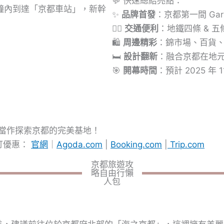
💬 快速總結亮點：
分鐘內到達「京都車站」，新幹
✨
品牌首發
：京都第一間 Gar
🚶‍♀️
交通便利
：地鐵四條 & 
🛍️
周邊精彩
：錦市場、百貨
🛏️
設計翻新
：融合京都在地
🎯
開幕時間
：預計 2025 年
當作探索京都的完美基地！
訂優惠：
官網
｜
Agoda.com
|
Booking.com
|
Trip.com
京都旅遊攻
略自由行懶
人包