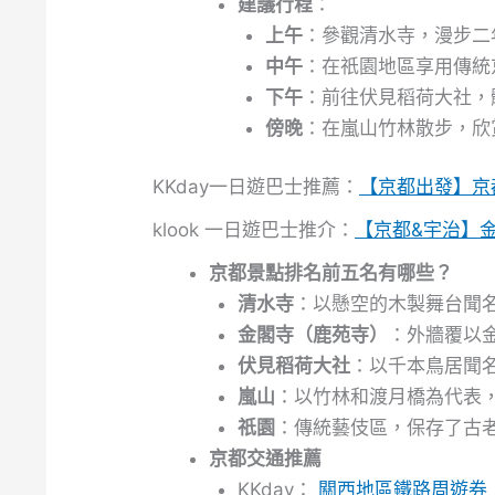
建議行程
：
上午
：參觀清水寺，漫步二
中午
：在祇園地區享用傳統
下午
：前往伏見稻荷大社，
傍晚
：在嵐山竹林散步，欣
KKday一日遊巴士推薦：
【京都出發】京都
klook 一日遊巴士推介：
【京都&宇治】金
京都景點排名前五名有哪些？
清水寺
：以懸空的木製舞台聞
金閣寺（鹿苑寺）
：外牆覆以
伏見稻荷大社
：以千本鳥居聞
嵐山
：以竹林和渡月橋為代表
祇園
：傳統藝伎區，保存了古
京都交通推薦
KKday：
關西地區鐵路周遊券｜eM