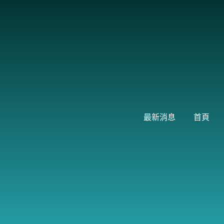
跳
至
主
要
內
容
最新消息
首頁