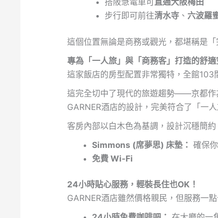
搭阪急電車可
直通大阪梅田
步行即可前往
清水寺
、
六波羅
這個位置無論是商務或觀光，都堪稱是「
專為「一人旅」與「商務客」打造的舒適
這家飯店的房型配置非常獨特，全館103
這完全切中了現代的旅遊趨勢——京都作
GARNER酒店的設計，完美符合了「一
客房內部以白木色為基調，設計沉穩簡約
Simmons (席夢思) 床墊：
確保你
免費 Wi-Fi
24小時貼心服務，輕裝長住也OK！
GARNER酒店雖然價格親民，但服務一
24小時免費咖啡吧：
在大廳的一