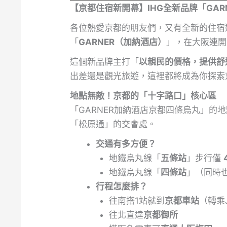
【京都住宿新開幕】IHG全新品牌「GA
各位熱愛京都的朋友們，又有全新的住宿
「
GARNER（加納酒店）
」，在大阪連
這個新品牌主打「
以親民的價格，提供舒
出差還是觀光旅遊，這裡都將成為你探索
地點無敵！京都的「十字路口」核心區
「GARNER加納酒店京都四條烏丸」
「松原通」的交會處。
交通有多方便？
地鐵烏丸線「
五條站
」步行僅
地鐵烏丸線「
四條站
」（同時
行程怎麼排？
往南搭1站就到
京都車站
（轉乘
往北直達
京都御所