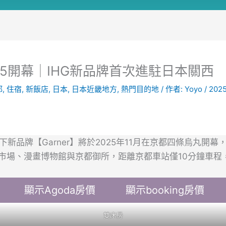
丸2025開幕｜IHG新品牌首次進駐日本關西
都
,
住宿
,
新飯店
,
日本
,
日本近畿地方
,
熱門目的地
/ 作者:
Yoyo
/
2025
 集團旗下新品牌【Garner】將於2025年11月在京都四條烏
市場、漫畫博物館與京都御所，距離京都車站僅10分鐘車程
顯示Agoda房價
顯示booking房價
雙床房