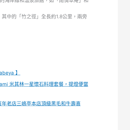
的海岸線和溫泉旅館，如「雨情草庵」和
其中的「竹之徑」全長約1.8公里，兩旁
beya 】
akami 米其林一星懷石料理套餐，提燈便當
百年老店三嶋亭本店頂級黑毛和牛壽喜