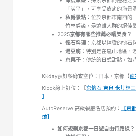
深度旅遊
：探索京都的隱秘之
「炭平」，可享受療癒的海景
私房景點
：位於京都市南西的「
竹林靜謐，是遠離人群的絕佳
2025
京都有哪些推薦必嚐美食？
懷石料理
：京都以精緻的懷石
湯豆腐
：特別是在嵐山地區，
京菓子
：傳統的日式甜點，如
KKday預訂餐廳查空位：日本・京都【
南
Klook線上訂位：【
京懷石 吉泉 米其林三
】
AutoReserve 高級餐廳名店預約：
【京
燒】
如何規劃京都一日遊自由行路線？