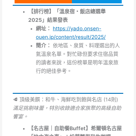
【排行榜】「溫泉宿・飯店總選舉
2025」結果發表
網址：
https://yado.onsen-
ouen.jp/content/result/2025/
簡介：
依地區、泉質、料理選出的人
氣溫泉名單。對忙碌但要求住宿品質
的讀者來說，這份榜單是明年溫泉旅
行的絕佳參考。
🥩 頂級美饌：和牛、海鮮吃到飽與名店 (14則)
滿足挑剔味蕾，特別收錄適合家族聚的高級自助
饗宴。
【名古屋｜自助餐Buffet】希爾頓名古屋