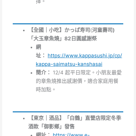
擇。
【全國｜小吃】
かっぱ寿司
(
河童壽司)
「大玉章魚燒」82日圓感謝祭
網
址：
https://www.kappasushi.jp/cp/
kappa-saimatsu-kanshasai
簡介：
12/4 起平日限定。小朋友最愛
的章魚燒推出感謝價，適合家庭用餐
時加點。
【東京｜酒品】「白鶴」直營店限定冬季
酒款「御影鄉」發售
網址：
https://www.e-