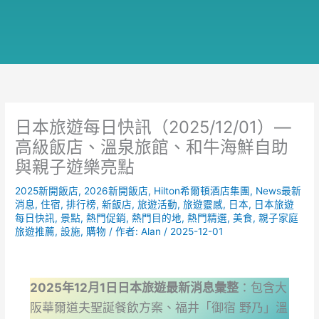
日本旅遊每日快訊（2025/12/01）—
高級飯店、溫泉旅館、和牛海鮮自助
與親子遊樂亮點
2025新開飯店
,
2026新開飯店
,
Hilton希爾頓酒店集團
,
News最新
消息
,
住宿
,
排行榜
,
新飯店
,
旅遊活動
,
旅遊靈感
,
日本
,
日本旅遊
每日快訊
,
景點
,
熱門促銷
,
熱門目的地
,
熱門精選
,
美食
,
親子家庭
旅遊推薦
,
設施
,
購物
/ 作者:
Alan
/
2025-12-01
2025年12月1日日本旅遊最新消息彙整
：包含大
阪華爾道夫聖誕餐飲方案、福井「御宿 野乃」溫