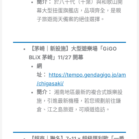
簡介：
於八千代（千葉）與和歌山開
幕大型扭蛋旗艦店，品項齊全，是親
子旅遊雨天備案的絕佳選擇。
【茅崎｜新設施】大型遊樂場「GiGO
BLiX 茅崎」11/27 開幕
網
址：
https://tempo.gendagigo.jp/am
/chigasaki/
簡介：
湘南地區最新的複合式娛樂設
施，引進最新機種，若您規劃前往鎌
倉、江之島旅遊，可順道造訪。
【超商｜聯名】7-11 x 超級瑪利歐「一番