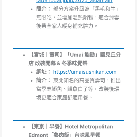
tabehodai.jp/lp/2025_asianfair/
簡介：
部分方案升級為「黑毛和牛」
無限吃，並增加溫熱鍋物，適合滑雪
後帶全家人暖身補充體力。
【宮城｜壽司】「Umai 鮨勘」國見丘分
店 改裝開幕 & 冬季味覺祭
網址：
https://umaisushikan.com
簡介：
東北知名的高品質壽司，推出
當季寒鰤魚、鱈魚白子等，改裝後環
境更適合家庭舒適用餐。
【東京｜早餐】Hotel Metropolitan
Edmont「魯肉飯」台味風早餐