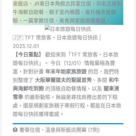
泉飯店、JR東日本角館古民家住宿，到名古屋和
牛海鮮自助餐、親子室內樂園、直升機夜景體
驗，一篇掌握住宿、美食與家庭旅遊靈感。
🇯🇵 TFT 常旅客・日本旅遊每日快訊 |
2025.12.01
【今日重點】
歡迎來到「TFT 常旅客・日本旅
遊每日快訊」。 今日（12/01）情報量極為豐
富，針對計畫
年末年始家族旅遊
的您，我們特
別整理了
大阪華爾道夫的聖誕首秀
、多間
和牛
與海鮮吃到飽
的頂級自助餐情報，以及
關東滑
雪季
的最新動態。無論是尋找商務出差的下榻
處，還是規劃家族親子寒假行程，都能在日本旅
遊每日快訊獲得靈感。
🏨 奢華住宿、溫泉與新飯店開幕 (7則)