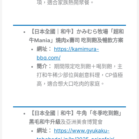
項，適合家族熱鬧聚餐。
【日本全國｜和牛】かみむら牧場「超和
牛Mania」燒肉x壽司 吃到飽及暢飲方案
網址：
https://kamimura-
bbq.com/
簡介：
期間限定吃到飽＋喝到飽，主
打和牛稀少部位與創意料理，CP值極
高，適合想大口吃肉的家庭。
【日本全國｜和牛】牛角「冬季吃到飽」
黑毛和牛升級
及亞洲美食博覽會
網址：
https://www.gyukaku-