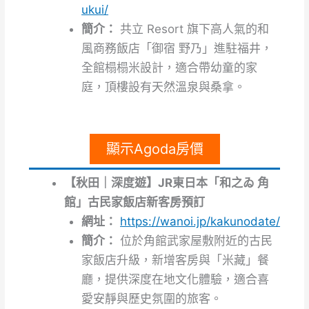
ukui/
簡介：
共立 Resort 旗下高人氣的和
風商務飯店「御宿 野乃」進駐福井，
全館榻榻米設計，適合帶幼童的家
庭，頂樓設有天然溫泉與桑拿。
顯示Agoda房價
【秋田｜深度遊】JR東日本「和之ゐ 角
館」古民家飯店新客房預訂
網址：
https://wanoi.jp/kakunodate/
簡介：
位於角館武家屋敷附近的古民
家飯店升級，新增客房與「米藏」餐
廳，提供深度在地文化體驗，適合喜
愛安靜與歷史氛圍的旅客。