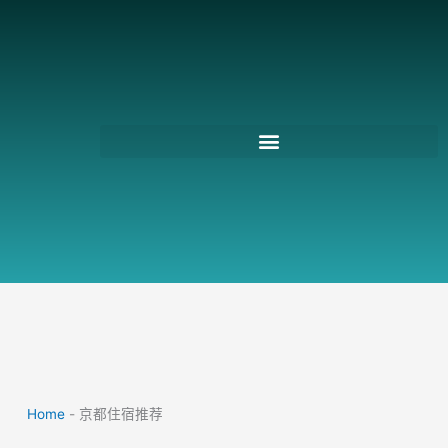
跳
至
主
要
內
容
Home
-
京都住宿推荐