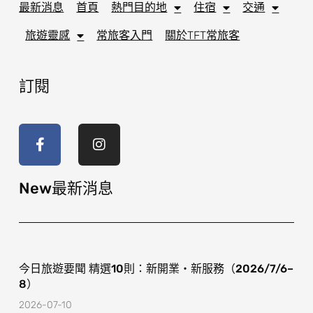
最新消息
首頁
熱門目的地
住宿
交通
旅遊靈感
常旅客入門
關於TFT常旅客
訂閱
F
I
a
n
c
s
e
t
b
a
o
g
New最新消息
o
r
k
a
-
m
f
今日旅遊要聞 精選10則：新開業・新服務（2026/7/6–
8）
2026-07-10