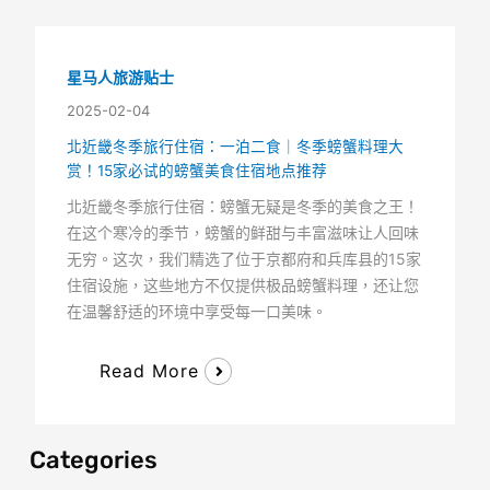
星马人旅游贴士
2025-02-04
北近畿冬季旅行住宿：一泊二食｜冬季螃蟹料理大
赏！15家必试的螃蟹美食住宿地点推荐
北近畿冬季旅行住宿：螃蟹无疑是冬季的美食之王！
在这个寒冷的季节，螃蟹的鲜甜与丰富滋味让人回味
无穷。这次，我们精选了位于京都府和兵库县的15家
住宿设施，这些地方不仅提供极品螃蟹料理，还让您
在温馨舒适的环境中享受每一口美味。
Read More
Categories