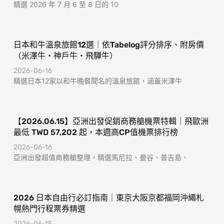
精選 2026 年 7 月 6 至 8 日的 10
日本和牛溫泉旅館12選｜依Tabelog評分排序、附房價
（米澤牛・神戶牛・飛驒牛）
2026-06-16
精選日本12家以和牛晚餐聞名的溫泉旅館，涵蓋米澤牛
【2026.06.15】亞洲出發促銷商務艙機票特輯｜飛歐洲
最低 TWD 57,202 起，本週高CP值機票排行榜
2026-06-16
亞洲出發超值商務艙整理，精選馬尼拉、曼谷、普吉島、
2026 日本自由行必訂指南｜東京大阪京都福岡沖繩札
幌熱門行程票券精選
2026-06-15