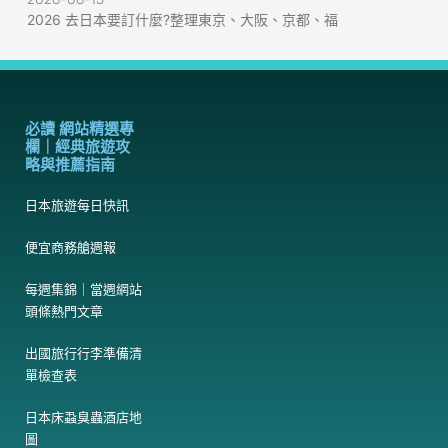
2026 去日本要訂什麼?整理東京、大阪、京都、福
必讀 網站精選專
欄｜經典旅遊攻
略與推薦指南
日本旅遊每日快訊
便宜商務艙週報
每週集錦｜當週網站
頭條熱門文章
出國旅行行李準備清
單檢查表
日本床蝨臭蟲酒店地
圖