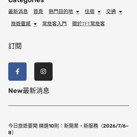
最新消息
首頁
熱門目的地
住宿
交通
旅遊靈感
常旅客入門
關於TFT常旅客
訂閱
F
I
a
n
c
s
e
t
b
a
o
g
New最新消息
o
r
k
a
-
m
f
今日旅遊要聞 精選10則：新開業・新服務（2026/7/6–
8）