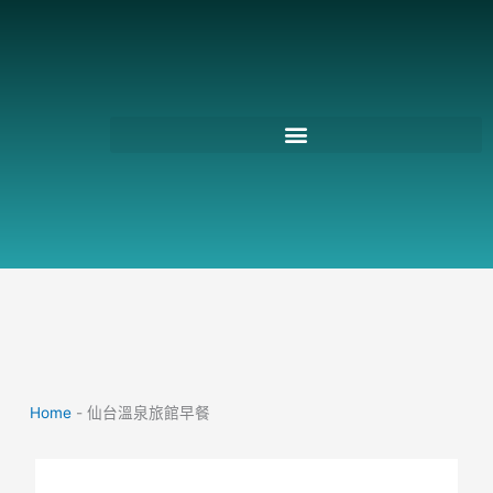
跳
至
主
要
內
容
Home
-
仙台溫泉旅館早餐