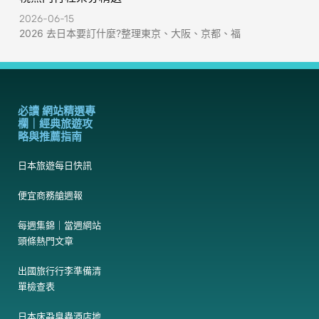
2026-06-15
2026 去日本要訂什麼?整理東京、大阪、京都、福
必讀 網站精選專
欄｜經典旅遊攻
略與推薦指南
日本旅遊每日快訊
便宜商務艙週報
每週集錦｜當週網站
頭條熱門文章
出國旅行行李準備清
單檢查表
日本床蝨臭蟲酒店地