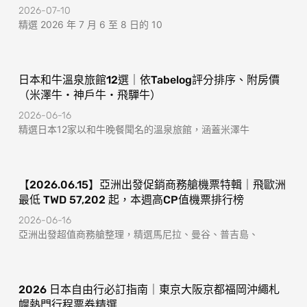
2026-07-10
精選 2026 年 7 月 6 至 8 日的 10
日本和牛溫泉旅館12選｜依Tabelog評分排序、附房價
（米澤牛・神戶牛・飛驒牛）
2026-06-16
精選日本12家以和牛晚餐聞名的溫泉旅館，涵蓋米澤牛
【2026.06.15】亞洲出發促銷商務艙機票特輯｜飛歐洲
最低 TWD 57,202 起，本週高CP值機票排行榜
2026-06-16
亞洲出發超值商務艙整理，精選馬尼拉、曼谷、普吉島、
2026 日本自由行必訂指南｜東京大阪京都福岡沖繩札
幌熱門行程票券精選