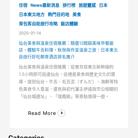
住宿
News最新消息
排行榜
旅遊靈感
日本
日本東北地方
熱門目的地
美食
背包客自助旅行攻略
飯店體驗
2025-01-14
仙台美食與溫泉住宿推薦：精選12間超美味早餐飯
店，體驗牛舌料理，秋保與作並溫泉之旅｜日本東北
自由行好吃朝食酒店排名推介
仙台美食與溫泉住宿推薦：從東京搭東北新幹線約
1.5小時即可抵達仙台，這裡是美食與歷史文化的寶
庫。提到仙台，牛舌、毛豆泥（ずんだ）、海鮮等特
色美食令人垂涎，還有與初代藩主伊達政宗公相關的
「仙台城遺址」、「瑞鳳殿」等景點值得一遊。
Read More
Categories