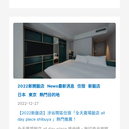
2022新開飯店
News最新消息
住宿
新飯店
日本
東京
熱門目的地
2022-12-27
【2022新飯店】涉谷鬧區住宿「全天廣場飯店 all
day place shibuya 」熱門推薦！
全天廣場飯店 all day place 是由緣、無印良品旅館