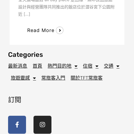
設計與經營團隊共同推出的飯店位於澀谷宮下公園附
近 […]
Read More
Categories
最新消息
首頁
熱門目的地
住宿
交通
旅遊靈感
常旅客入門
關於TFT常旅客
訂閱
F
I
a
n
c
s
e
t