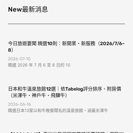
b
a
o
g
New最新消息
o
r
k
a
-
m
f
今日旅遊要聞 精選10則：新開業・新服務（2026/7/6–
8）
2026-07-10
精選 2026 年 7 月 6 至 8 日的 10
日本和牛溫泉旅館12選｜依Tabelog評分排序、附房價
（米澤牛・神戶牛・飛驒牛）
2026-06-16
精選日本12家以和牛晚餐聞名的溫泉旅館，涵蓋米澤牛