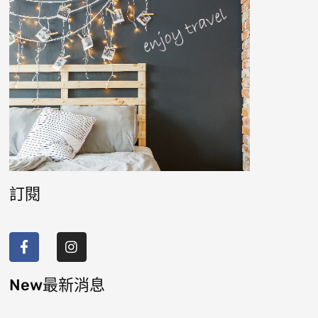
訂閱
F
I
a
n
c
s
e
t
b
a
New最新消息
o
g
o
r