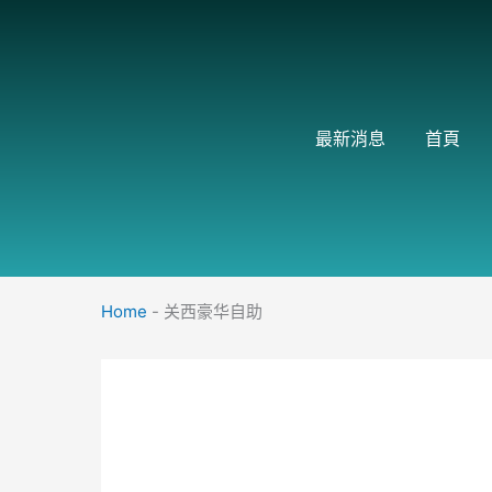
跳
至
主
要
內
最新消息
首頁
容
Home
-
关西豪华自助