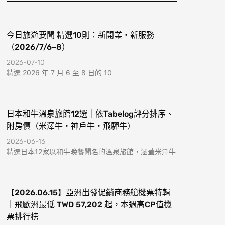
k
a
-
m
f
今日旅遊要聞 精選10則：新開業・新服務
（2026/7/6–8）
2026-07-10
精選 2026 年 7 月 6 至 8 日的 10
日本和牛溫泉旅館12選｜依Tabelog評分排序、
附房價（米澤牛・神戶牛・飛驒牛）
2026-06-16
精選日本12家以和牛晚餐聞名的溫泉旅館，涵蓋米澤牛
【2026.06.15】亞洲出發促銷商務艙機票特輯
｜飛歐洲最低 TWD 57,202 起，本週高CP值機
票排行榜