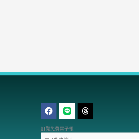
F
T
a
h
c
r
電
e
e
訂閱免費電子報
子
b
a