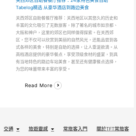
关西郊区自助餐餐厅推荐：24家特色美食自助
Tabelog精选 从豪华酒店到路边美食
关西郊区自助餐餐厅推荐：关西地区以其悠久的历史和
丰富的文化吸引了无数旅客，除了著名的城市如京都、
大阪和神户，这里的郊区也同样值得探索。在关西郊
区，您不仅可以欣赏到美丽的自然风光，还能品尝到各
式各样的美食，特别是自助的选择，让人垂涎欲滴。从
高档酒店提供的豪华餐点，享受顶级食材的盛宴，到具
有当地特色的路边车站美食，甚至还有健康餐点选择，
为您的味蕾带来丰富的享受。
Read More
交通
旅遊靈感
常旅客入門
關於TFT常旅客