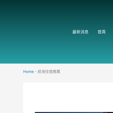
跳
至
主
要
內
最新消息
首頁
容
Home
-
前海住宿推薦