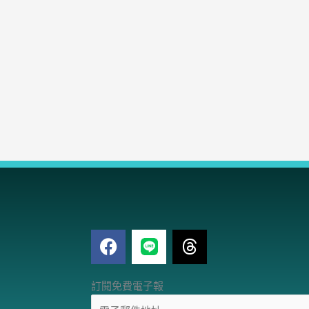
F
T
a
h
c
r
電
e
e
訂閱免費電子報
子
b
a