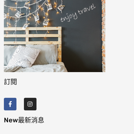
訂閱
F
I
a
n
c
s
e
t
b
a
New最新消息
o
g
o
r