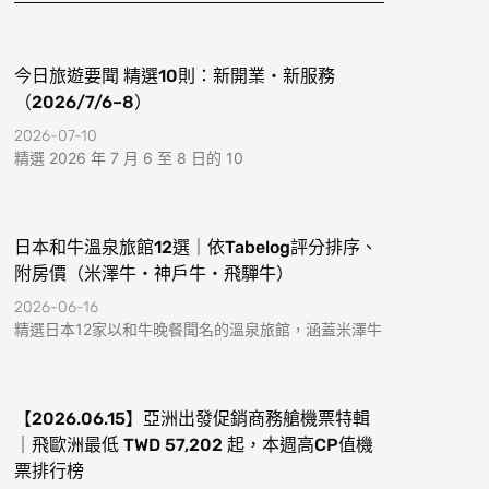
k
a
-
m
f
今日旅遊要聞 精選10則：新開業・新服務
（2026/7/6–8）
2026-07-10
精選 2026 年 7 月 6 至 8 日的 10
日本和牛溫泉旅館12選｜依Tabelog評分排序、
附房價（米澤牛・神戶牛・飛驒牛）
2026-06-16
精選日本12家以和牛晚餐聞名的溫泉旅館，涵蓋米澤牛
【2026.06.15】亞洲出發促銷商務艙機票特輯
｜飛歐洲最低 TWD 57,202 起，本週高CP值機
票排行榜