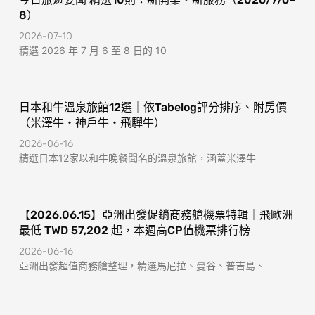
8）
2026-07-10
精選 2026 年 7 月 6 至 8 日的 10
日本和牛溫泉旅館12選｜依Tabelog評分排序、附房價
（米澤牛・神戶牛・飛驒牛）
2026-06-16
精選日本12家以和牛晚餐聞名的溫泉旅館，涵蓋米澤牛
【2026.06.15】亞洲出發促銷商務艙機票特輯｜飛歐洲
最低 TWD 57,202 起，本週高CP值機票排行榜
2026-06-16
亞洲出發超值商務艙整理，精選馬尼拉、曼谷、普吉島、