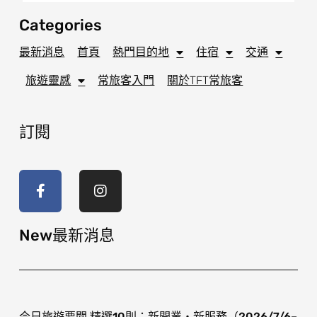
Categories
最新消息
首頁
熱門目的地
住宿
交通
旅遊靈感
常旅客入門
關於TFT常旅客
訂閱
F
I
a
n
c
s
e
t
b
a
o
g
New最新消息
o
r
k
a
-
m
f
今日旅遊要聞 精選10則：新開業・新服務（2026/7/6–