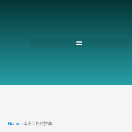
跳
至
主
要
內
容
Home
-
南東北旅館推薦