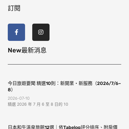
訂閱
F
I
a
n
c
s
e
t
b
a
o
g
New最新消息
o
r
k
a
-
m
f
今日旅遊要聞 精選10則：新開業・新服務（2026/7/6–
8）
2026-07-10
精選 2026 年 7 月 6 至 8 日的 10
日本和牛溫泉旅館12選｜依Tabelog評分排序、附房價