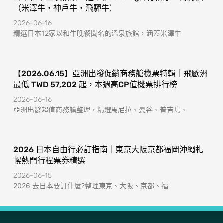
（米澤牛・神戶牛・飛驒牛）
2026-06-16
精選日本12家以和牛晚餐聞名的溫泉旅館，涵蓋米澤牛
【2026.06.15】亞洲出發促銷商務艙機票特輯｜飛歐洲
最低 TWD 57,202 起，本週高CP值機票排行榜
2026-06-16
亞洲出發超值商務艙整理，精選馬尼拉、曼谷、普吉島、
2026 日本自由行必訂指南｜東京大阪京都福岡沖繩札
幌熱門行程票券精選
2026-06-15
2026 去日本要訂什麼?整理東京、大阪、京都、福