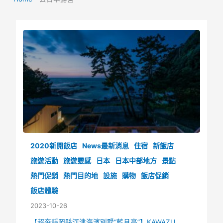
2020新開飯店
News最新消息
住宿
新飯店
旅遊活動
旅遊靈感
日本
日本中部地方
景點
熱門促銷
熱門目的地
設施
購物
飯店促銷
飯店體驗
2023-10-26
【超夯靜岡縣河津海濱別墅“藍月亮”】KAWAZU