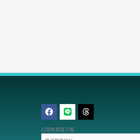
F
T
a
h
c
r
電
e
e
訂閱免費電子報
子
b
a