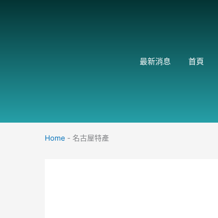
跳
至
主
要
內
最新消息
首頁
容
Home
-
名古屋特產