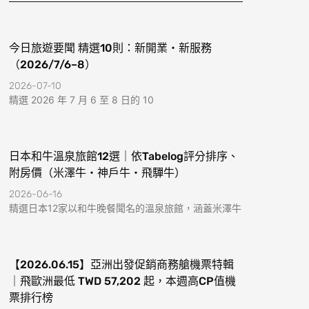
k
a
-
m
f
今日旅遊要聞 精選10則：新開業・新服務
（2026/7/6–8）
2026-07-10
精選 2026 年 7 月 6 至 8 日的 10
日本和牛溫泉旅館12選｜依Tabelog評分排序、
附房價（米澤牛・神戶牛・飛驒牛）
2026-06-16
精選日本12家以和牛晚餐聞名的溫泉旅館，涵蓋米澤牛
【2026.06.15】亞洲出發促銷商務艙機票特輯
｜飛歐洲最低 TWD 57,202 起，本週高CP值機
票排行榜