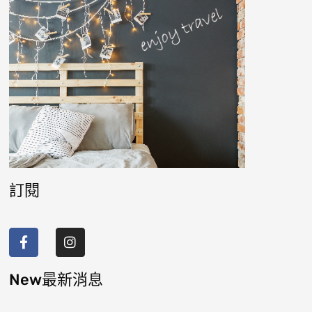
訂閱
F
I
a
n
c
s
e
t
b
a
New最新消息
o
g
o
r