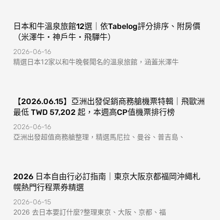
日本和牛溫泉旅館12選｜依Tabelog評分排序、附房價
（米澤牛・神戶牛・飛驒牛）
2026-06-16
精選日本12家以和牛晚餐聞名的溫泉旅館，涵蓋米澤牛
【2026.06.15】亞洲出發促銷商務艙機票特輯｜飛歐洲
最低 TWD 57,202 起，本週高CP值機票排行榜
2026-06-16
亞洲出發超值商務艙整理，精選馬尼拉、曼谷、普吉島、
2026 日本自由行必訂指南｜東京大阪京都福岡沖繩札
幌熱門行程票券精選
2026-06-15
2026 去日本要訂什麼?整理東京、大阪、京都、福