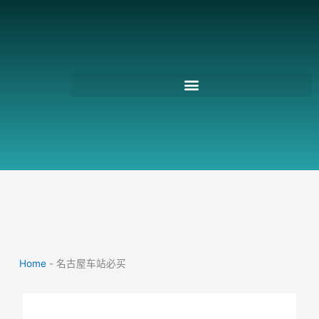
跳
至
主
要
內
容
Home
-
名古屋车站必买