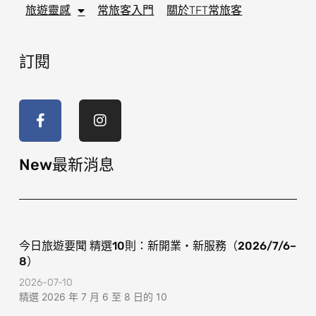
旅遊靈感
常旅客入門
關於TFT常旅客
訂閱
F
I
a
n
c
s
e
t
b
a
o
g
New最新消息
o
r
k
a
-
m
f
今日旅遊要聞 精選10則：新開業・新服務（2026/7/6–
8）
2026-07-10
精選 2026 年 7 月 6 至 8 日的 10