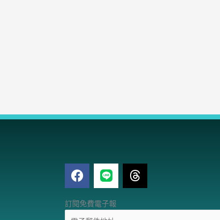
F
T
a
h
c
r
電
e
e
訂閱免費電子報
子
b
a