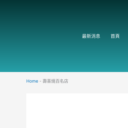
跳
至
主
要
內
最新消息
首頁
容
Home
-
壽喜燒百名店