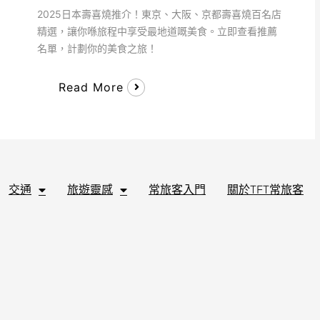
2025日本壽喜燒推介！東京、大阪、京都壽喜燒百名店
精選，讓你喺旅程中享受最地道嘅美食。立即查看推薦
名單，計劃你的美食之旅！
Read More
交通
旅遊靈感
常旅客入門
關於TFT常旅客