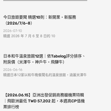
k
a
-
m
f
今日旅遊要聞 精選10則：新開業・新服務
（2026/7/6–8）
2026-07-10
精選 2026 年 7 月 6 至 8 日的 10
日本和牛溫泉旅館12選｜依Tabelog評分排序、
附房價（米澤牛・神戶牛・飛驒牛）
2026-06-16
精選日本12家以和牛晚餐聞名的溫泉旅館，涵蓋米澤牛
【2026.06.15】亞洲出發促銷商務艙機票特輯
｜飛歐洲最低 TWD 57,202 起，本週高CP值機
票排行榜