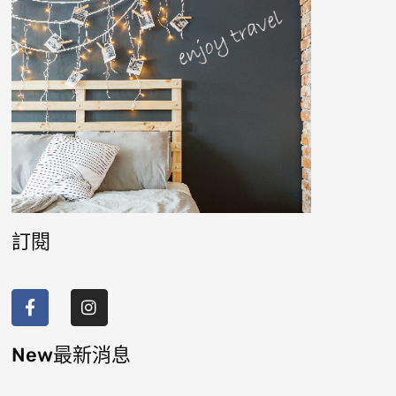
訂閱
F
I
a
n
c
s
e
t
b
a
New最新消息
o
g
o
r