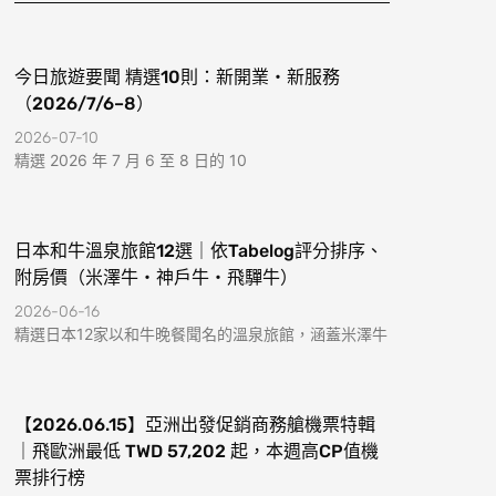
k
a
-
m
f
今日旅遊要聞 精選10則：新開業・新服務
（2026/7/6–8）
2026-07-10
精選 2026 年 7 月 6 至 8 日的 10
日本和牛溫泉旅館12選｜依Tabelog評分排序、
附房價（米澤牛・神戶牛・飛驒牛）
2026-06-16
精選日本12家以和牛晚餐聞名的溫泉旅館，涵蓋米澤牛
【2026.06.15】亞洲出發促銷商務艙機票特輯
｜飛歐洲最低 TWD 57,202 起，本週高CP值機
票排行榜