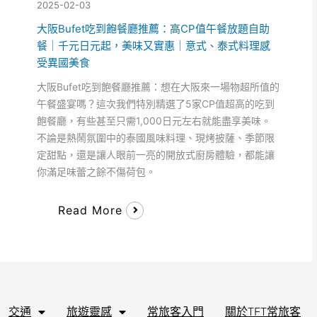
2025-02-03
大阪Bufet吃到飽餐廳推薦：高CP值午餐放題自助
餐｜千元日元起，美味又實惠｜意式、泰式料理感
受異國美食
大阪Bufet吃到飽餐廳推薦：想在大阪來一場物超所值的
午餐盛宴嗎？這次我們特別精選了5家CP值超高的吃到
飽餐廳，有些甚至只需1,000日元左右就能盡享美味。
不論是熱鬧氛圍中的泰國風味料理、現烤披薩、季節限
定甜點，還是讓人眼前一亮的開放式廚房體驗，都能讓
你滿足味蕾之餘不傷荷包。
Read More
交通
旅遊靈感
常旅客入門
關於TFT常旅客