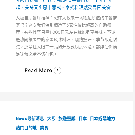
大阪自助餐厅推荐：高CP值午餐自助｜千元日元
起，美味又实惠｜意式、泰式料理感受异国美食
大阪自助餐厅推荐：想在大阪来一场物超所值的午餐盛
宴吗？这次我们特别精选了5家性价比超高的自助餐
厅，有些甚至只需1,000日元左右就能尽享美味。不论
是热闹氛围中的泰国风味料理、现烤披萨、季节限定甜
点，还是让人眼前一亮的开放式厨房体验，都能让你满
足味蕾之余不伤荷包。
Read More
News最新消息
大阪
旅遊靈感
日本
日本近畿地方
熱門目的地
美食