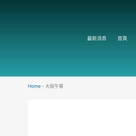
跳
至
主
要
內
最新消息
首頁
容
Home
-
大阪午餐