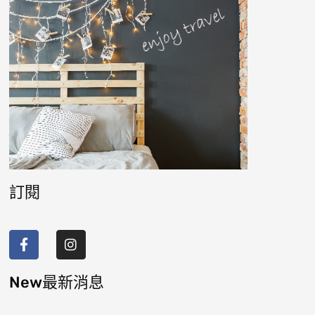
訂閱
F
I
a
n
c
s
e
t
b
a
New最新消息
o
g
o
r