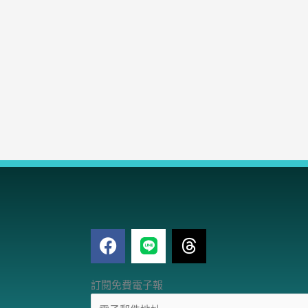
F
T
a
h
c
r
電
e
e
訂閱免費電子報
子
b
a