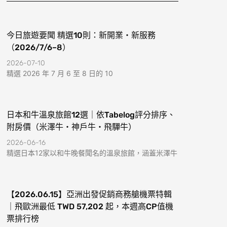
k
a
-
m
f
今日旅遊要聞 精選10則：新開業・新服務
（2026/7/6–8）
2026-07-10
精選 2026 年 7 月 6 至 8 日的 10
日本和牛溫泉旅館12選｜依Tabelog評分排序、
附房價（米澤牛・神戶牛・飛驒牛）
2026-06-16
精選日本12家以和牛晚餐聞名的溫泉旅館，涵蓋米澤牛
【2026.06.15】亞洲出發促銷商務艙機票特輯
｜飛歐洲最低 TWD 57,202 起，本週高CP值機
票排行榜