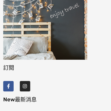
訂閱
F
I
a
n
c
s
e
t
b
a
New最新消息
o
g
o
r