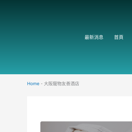
跳
至
主
要
內
最新消息
首頁
容
Home
-
大阪寵物友善酒店