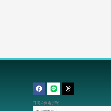
F
T
a
h
c
r
電
e
e
訂閱免費電子報
子
b
a