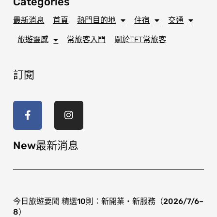
Categories
最新消息
首頁
熱門目的地
住宿
交通
旅遊靈感
常旅客入門
關於TFT常旅客
訂閱
F
I
a
n
c
s
e
t
b
a
o
g
New最新消息
o
r
k
a
-
m
f
今日旅遊要聞 精選10則：新開業・新服務（2026/7/6–
8）