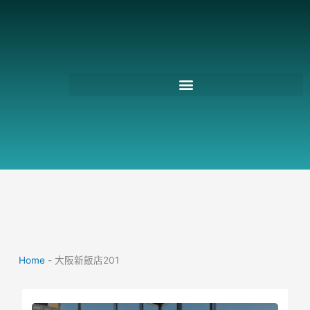
跳
至
主
要
內
容
Home
-
大阪新飯店201