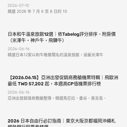
2026-07-10
精選 2026 年 7 月 6 至 8 日的 10
日本和牛溫泉旅館12選｜依Tabelog評分排序、附房價
（米澤牛・神戶牛・飛驒牛）
2026-06-16
精選日本12家以和牛晚餐聞名的溫泉旅館，涵蓋米澤牛
【2026.06.15】亞洲出發促銷商務艙機票特輯｜飛歐洲
最低 TWD 57,202 起，本週高CP值機票排行榜
2026-06-16
亞洲出發超值商務艙整理，精選馬尼拉、曼谷、普吉島、
2026 日本自由行必訂指南｜東京大阪京都福岡沖繩札