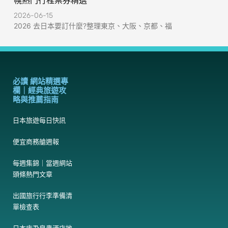
幌熱門行程票券精選
2026-06-15
2026 去日本要訂什麼?整理東京、大阪、京都、福
必讀 網站精選專
欄｜經典旅遊攻
略與推薦指南
日本旅遊每日快訊
便宜商務艙週報
每週集錦｜當週網站
頭條熱門文章
出國旅行行李準備清
單檢查表
日本床蝨臭蟲酒店地