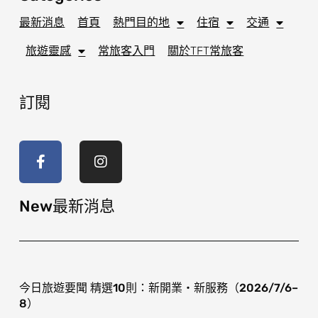
最新消息
首頁
熱門目的地
住宿
交通
旅遊靈感
常旅客入門
關於TFT常旅客
訂閱
F
I
a
n
c
s
e
t
b
a
o
g
New最新消息
o
r
k
a
-
m
f
今日旅遊要聞 精選10則：新開業・新服務（2026/7/6–
8）