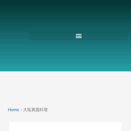
跳
至
主
要
內
容
Home
-
大阪異國料理