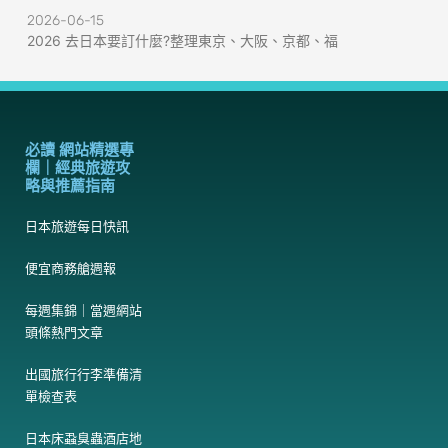
2026-06-15
2026 去日本要訂什麼?整理東京、大阪、京都、福
必讀 網站精選專
欄｜經典旅遊攻
略與推薦指南
日本旅遊每日快訊
便宜商務艙週報
每週集錦｜當週網站
頭條熱門文章
出國旅行行李準備清
單檢查表
日本床蝨臭蟲酒店地