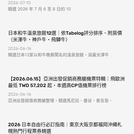
2026-07-10
精選 2026 年 7 月 6 至 8 日的 10
日本和牛溫泉旅館12選｜依Tabelog評分排序、附房價
（米澤牛・神戶牛・飛驒牛）
2026-06-16
精選日本12家以和牛晚餐聞名的溫泉旅館，涵蓋米澤牛
【2026.06.15】亞洲出發促銷商務艙機票特輯｜飛歐洲
最低 TWD 57,202 起，本週高CP值機票排行榜
2026-06-16
亞洲出發超值商務艙整理，精選馬尼拉、曼谷、普吉島、
2026 日本自由行必訂指南｜東京大阪京都福岡沖繩札
幌熱門行程票券精選