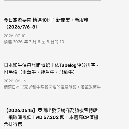
k
a
-
m
f
今日旅遊要聞 精選10則：新開業・新服務
（2026/7/6–8）
2026-07-10
精選 2026 年 7 月 6 至 8 日的 10
日本和牛溫泉旅館12選｜依Tabelog評分排序、
附房價（米澤牛・神戶牛・飛驒牛）
2026-06-16
精選日本12家以和牛晚餐聞名的溫泉旅館，涵蓋米澤牛
【2026.06.15】亞洲出發促銷商務艙機票特輯
｜飛歐洲最低 TWD 57,202 起，本週高CP值機
票排行榜