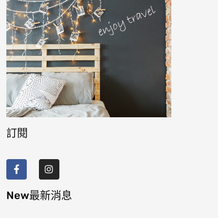
訂閱
F
I
a
n
c
s
e
t
b
a
New最新消息
o
g
o
r