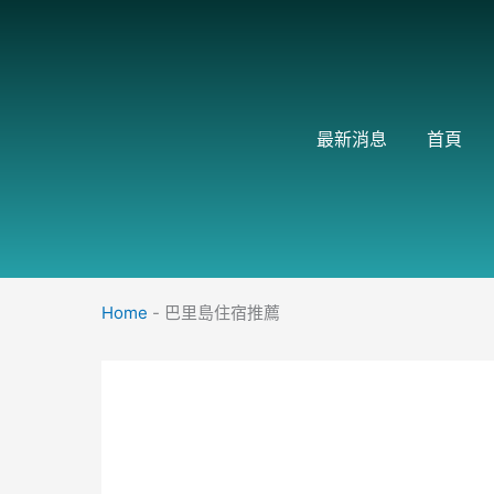
跳
至
主
要
內
最新消息
首頁
容
Home
-
巴里島住宿推薦