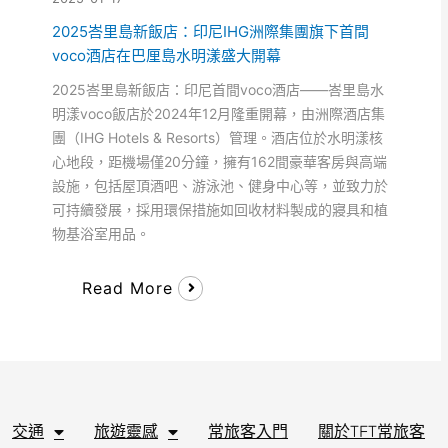
2025峇里島新飯店：印尼IHG洲際集團旗下首間
voco酒店在巴厘島水明漾盛大開幕
2025峇里島新飯店：印尼首間voco酒店——峇里島水
明漾voco飯店於2024年12月隆重開幕，由洲際酒店集
團（IHG Hotels & Resorts）管理。酒店位於水明漾核
心地段，距機場僅20分鐘，擁有162間豪華客房與高端
設施，包括屋頂酒吧、游泳池、健身中心等，並致力於
可持續發展，採用環保措施如回收材料製成的寢具和植
物基浴室用品。
Read More
交通
旅遊靈感
常旅客入門
關於TFT常旅客