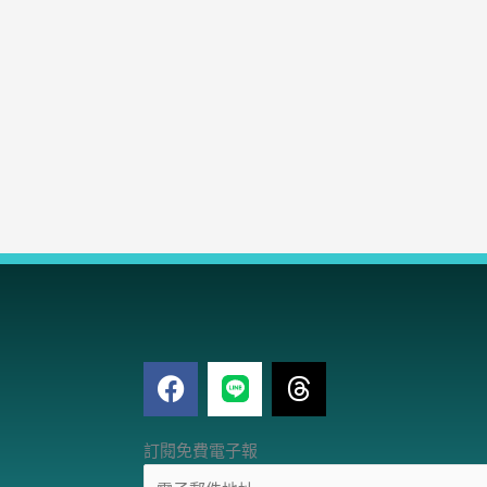
F
T
a
h
c
r
電
e
e
訂閱免費電子報
子
b
a