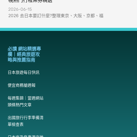
幌熱門行程票券精選
2026-06-15
2026 去日本要訂什麼?整理東京、大阪、京都、福
必讀 網站精選專
欄｜經典旅遊攻
略與推薦指南
日本旅遊每日快訊
便宜商務艙週報
每週集錦｜當週網站
頭條熱門文章
出國旅行行李準備清
單檢查表
日本床蝨臭蟲酒店地