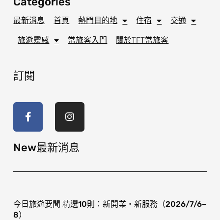
Categories
最新消息
首頁
熱門目的地
住宿
交通
旅遊靈感
常旅客入門
關於TFT常旅客
訂閱
F
I
a
n
c
s
e
t
b
a
o
g
New最新消息
o
r
k
a
-
m
f
今日旅遊要聞 精選10則：新開業・新服務（2026/7/6–
8）