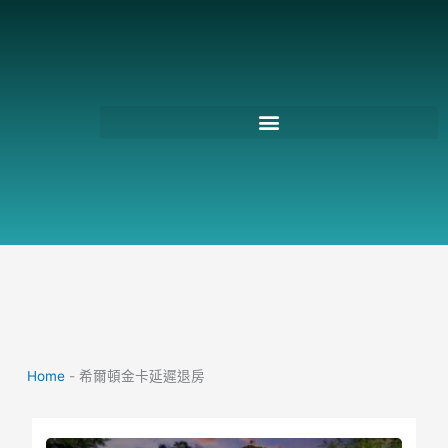
跳
至
主
要
內
容
Home
-
希爾頓金卡延遲退房