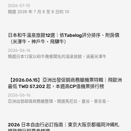
2026-07-10
精選 2026 年 7 月 6 至 8 日的 10
日本和牛溫泉旅館12選｜依Tabelog評分排序、附房價
（米澤牛・神戶牛・飛驒牛）
2026-06-16
精選日本12家以和牛晚餐聞名的溫泉旅館，涵蓋米澤牛
【2026.06.15】亞洲出發促銷商務艙機票特輯｜飛歐洲
最低 TWD 57,202 起，本週高CP值機票排行榜
2026-06-16
亞洲出發超值商務艙整理，精選馬尼拉、曼谷、普吉島、
2026 日本自由行必訂指南｜東京大阪京都福岡沖繩札