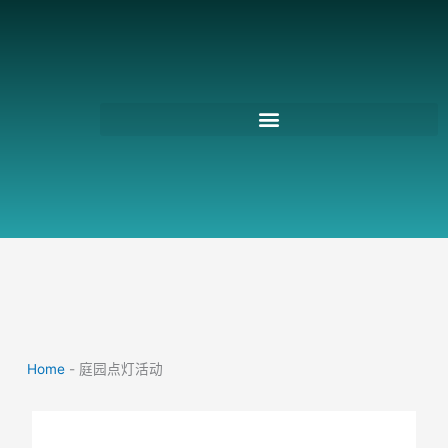
跳
至
主
要
內
容
Home
-
庭园点灯活动