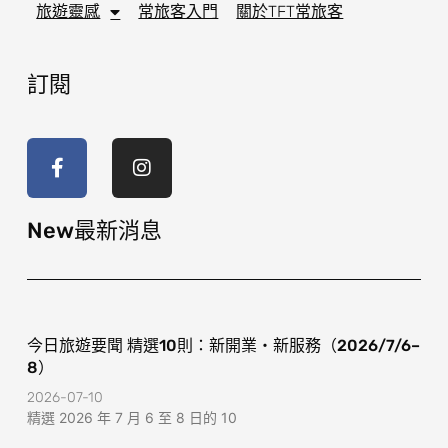
旅遊靈感
常旅客入門
關於TFT常旅客
訂閱
F
I
a
n
c
s
e
t
b
a
o
g
New最新消息
o
r
k
a
-
m
f
今日旅遊要聞 精選10則：新開業・新服務（2026/7/6–
8）
2026-07-10
精選 2026 年 7 月 6 至 8 日的 10