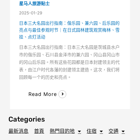
星马人旅游贴士
2025-01-29
日本三大名园出行指南：偕乐园、兼六园、后乐园的
亮点与最佳参观时节｜在日式园林建筑观赏梅林、雪
挂、点灯活动
日本三大名园出行指南：日本三大名园是茨城县水户
市的偕乐园、石川县金泽市的兼六园、冈山县冈山市
的冈山后乐园。所有这些花园都是日本封建领主的代
表，由江户时代各藩的封建领主建造。这次，我们将
回顾每一个的历史和亮点。
Read More
Categories
最新消息
首頁
熱門目的地
住宿
交通