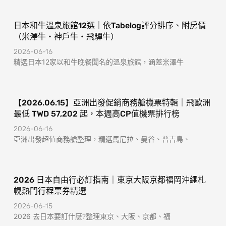
日本和牛溫泉旅館12選｜依Tabelog評分排序、附房價
（米澤牛・神戶牛・飛驒牛）
2026-06-16
精選日本12家以和牛晚餐聞名的溫泉旅館，涵蓋米澤牛
【2026.06.15】亞洲出發促銷商務艙機票特輯｜飛歐洲
最低 TWD 57,202 起，本週高CP值機票排行榜
2026-06-16
亞洲出發超值商務艙整理，精選馬尼拉、曼谷、普吉島、
2026 日本自由行必訂指南｜東京大阪京都福岡沖繩札
幌熱門行程票券精選
2026-06-15
2026 去日本要訂什麼?整理東京、大阪、京都、福