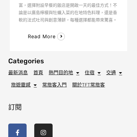
富，選擇附設早餐的飯店是開啟一天的最佳方式！不
論是以廣島檸檬與牡蠣入菜的在地特色料理，還是香
軟的法式吐司與創意薄餅，每種選擇都能帶來驚喜。
Read More
Categories
最新消息
首頁
熱門目的地
住宿
交通
旅遊靈感
常旅客入門
關於TFT常旅客
訂閱
F
I
a
n
c
s