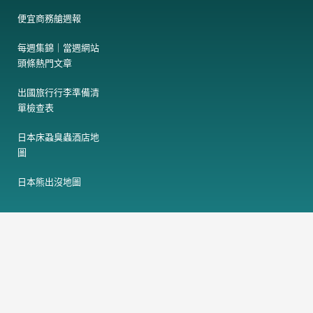
便宜商務艙週報
每週集錦｜當週網站
頭條熱門文章
出國旅行行李準備清
單檢查表
日本床蝨臭蟲酒店地
圖
日本熊出沒地圖
F
T
a
h
c
r
e
e
電
訂閱免費電子報
子
b
a