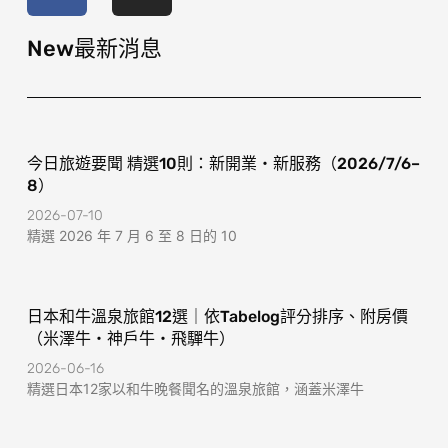
e
t
b
a
o
g
New最新消息
o
r
k
a
-
m
f
今日旅遊要聞 精選10則：新開業・新服務（2026/7/6–
8）
2026-07-10
精選 2026 年 7 月 6 至 8 日的 10
日本和牛溫泉旅館12選｜依Tabelog評分排序、附房價
（米澤牛・神戶牛・飛驒牛）
2026-06-16
精選日本12家以和牛晚餐聞名的溫泉旅館，涵蓋米澤牛