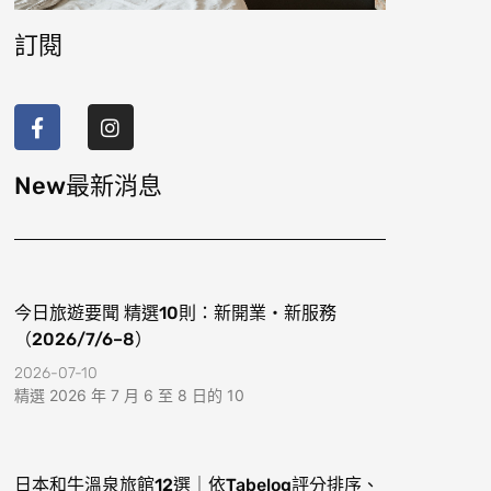
訂閱
F
I
a
n
c
s
e
t
b
a
New最新消息
o
g
o
r
k
a
-
m
f
今日旅遊要聞 精選10則：新開業・新服務
（2026/7/6–8）
2026-07-10
精選 2026 年 7 月 6 至 8 日的 10
日本和牛溫泉旅館12選｜依Tabelog評分排序、