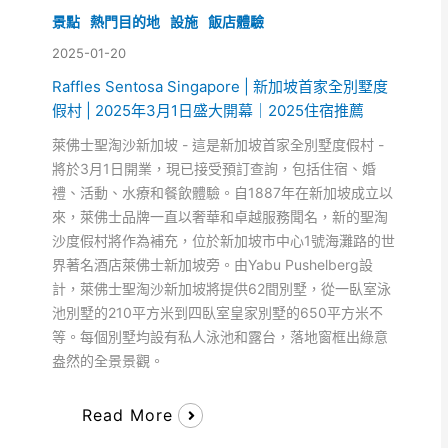
景點
熱門目的地
設施
飯店體驗
2025-01-20
Raffles Sentosa Singapore | 新加坡首家全別墅度
假村 | 2025年3月1日盛大開幕｜2025住宿推薦
萊佛士聖淘沙新加坡 - 這是新加坡首家全別墅度假村 -
將於3月1日開業，現已接受預訂查詢，包括住宿、婚
禮、活動、水療和餐飲體驗。自1887年在新加坡成立以
來，萊佛士品牌一直以奢華和卓越服務聞名，新的聖淘
沙度假村將作為補充，位於新加坡市中心1號海灘路的世
界著名酒店萊佛士新加坡旁。由Yabu Pushelberg設
計，萊佛士聖淘沙新加坡將提供62間別墅，從一臥室泳
池別墅的210平方米到四臥室皇家別墅的650平方米不
等。每個別墅均設有私人泳池和露台，落地窗框出綠意
盎然的全景景觀。
Read More