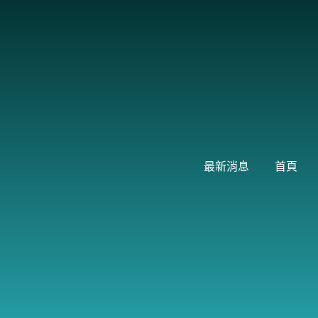
跳
至
主
要
內
容
最新消息
首頁