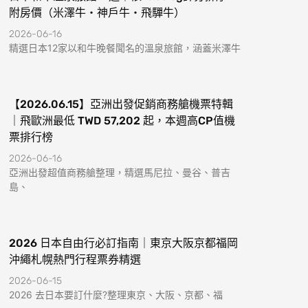
附房價（米澤牛・神戶牛・飛驒牛）
2026-06-16
精選日本12家以和牛晚餐聞名的溫泉旅館，涵蓋米澤牛
【2026.06.15】亞洲出發促銷商務艙機票特輯
｜飛歐洲最低 TWD 57,202 起，本週高CP值機
票排行榜
2026-06-16
亞洲出發超值商務艙整理，精選馬尼拉、曼谷、普吉
島、
2026 日本自由行必訂指南｜東京大阪京都福岡
沖繩札幌熱門行程票券精選
2026-06-15
2026 去日本要訂什麼?整理東京、大阪、京都、福