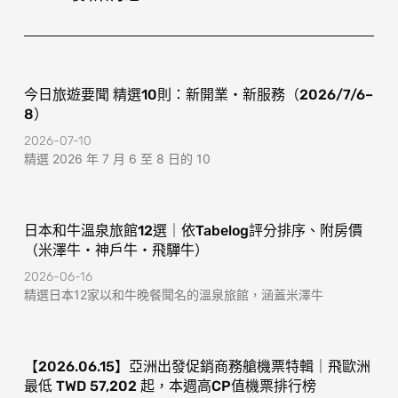
o
r
k
a
-
m
f
今日旅遊要聞 精選10則：新開業・新服務（2026/7/6–
8）
2026-07-10
精選 2026 年 7 月 6 至 8 日的 10
日本和牛溫泉旅館12選｜依Tabelog評分排序、附房價
（米澤牛・神戶牛・飛驒牛）
2026-06-16
精選日本12家以和牛晚餐聞名的溫泉旅館，涵蓋米澤牛
【2026.06.15】亞洲出發促銷商務艙機票特輯｜飛歐洲
最低 TWD 57,202 起，本週高CP值機票排行榜