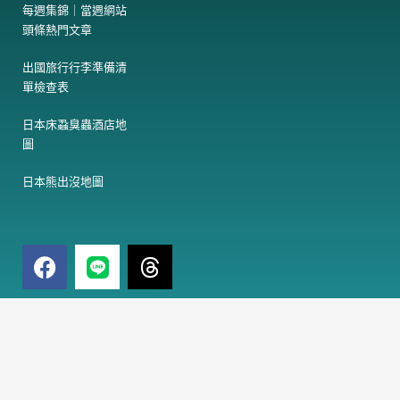
每週集錦｜當週網站
頭條熱門文章
出國旅行行李準備清
單檢查表
日本床蝨臭蟲酒店地
圖
日本熊出沒地圖
F
T
a
h
c
r
e
e
電
訂閱免費電子報
子
b
a
郵
o
d
件
o
s
訂閱
地