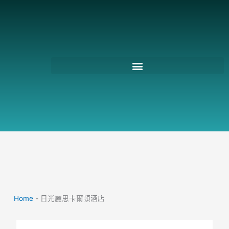
跳
至
主
要
內
容
Home
-
日光麗思卡爾頓酒店