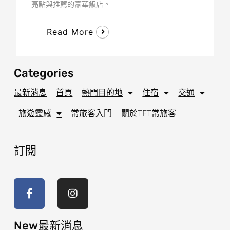
亮點與推薦的豪華飯店。
Read More
Categories
最新消息
首頁
熱門目的地
住宿
交通
旅遊靈感
常旅客入門
關於TFT常旅客
訂閱
F
I
a
n
c
s
e
t
b
a
o
g
New最新消息