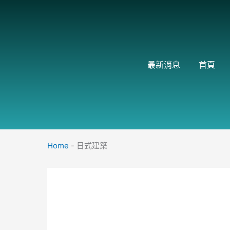
跳
至
主
要
內
最新消息
首頁
容
Home
-
日式建築