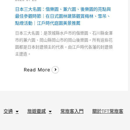
日本三大名園：偕樂園、兼六園、後樂園的亮點與
最佳參觀時節｜在日式園林建築觀賞梅林、雪吊、
點燈活動｜江戶時代庭園美景推薦
日本三大名園：是茨城縣水戶市的偕樂園、石川縣金澤
市的兼六園、岡山縣岡山市的岡山後樂園。所有這些花
園都是日本封建領主的代表，由江戶時代各藩的封建領
主建造。
Read More
交通
旅遊靈感
常旅客入門
關於TFT常旅客