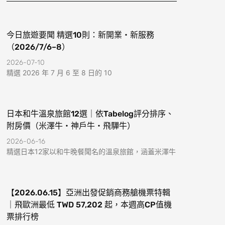
k
a
-
m
f
今日旅遊要聞 精選10則：新開業・新服務
（2026/7/6–8）
2026-07-10
精選 2026 年 7 月 6 至 8 日的 10
日本和牛溫泉旅館12選｜依Tabelog評分排序、
附房價（米澤牛・神戶牛・飛驒牛）
2026-06-16
精選日本12家以和牛晚餐聞名的溫泉旅館，涵蓋米澤牛
【2026.06.15】亞洲出發促銷商務艙機票特輯
｜飛歐洲最低 TWD 57,202 起，本週高CP值機
票排行榜