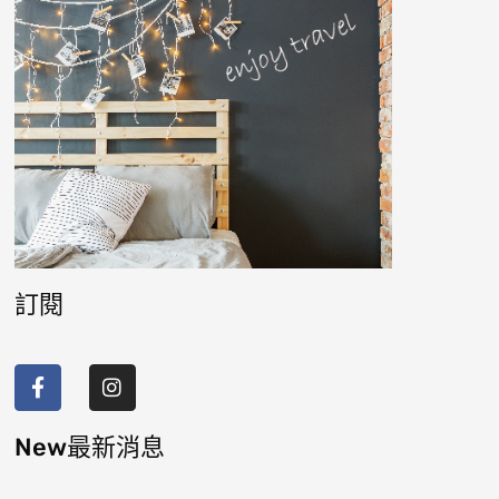
訂閱
F
I
a
n
c
s
e
t
b
a
New最新消息
o
g
o
r