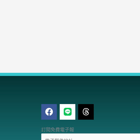
F
T
a
h
c
r
電
e
e
訂閱免費電子報
子
b
a