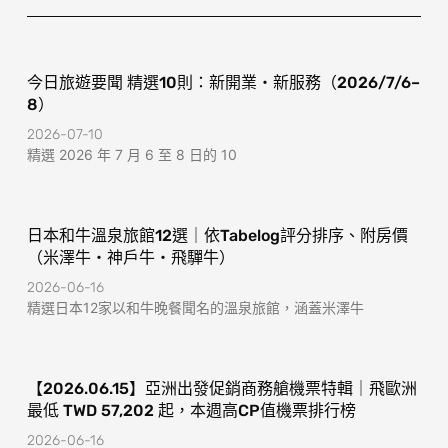
k
a
-
m
f
今日旅遊要聞 精選10則：新開業・新服務（2026/7/6–
8）
2026-07-10
精選 2026 年 7 月 6 至 8 日的 10
日本和牛溫泉旅館12選｜依Tabelog評分排序、附房價
（米澤牛・神戶牛・飛驒牛）
2026-06-16
精選日本12家以和牛晚餐聞名的溫泉旅館，涵蓋米澤牛
【2026.06.15】亞洲出發促銷商務艙機票特輯｜飛歐洲
最低 TWD 57,202 起，本週高CP值機票排行榜
2026-06-16