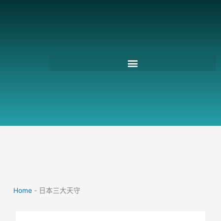
跳
至
主
要
內
容
Home
-
日本三大天守