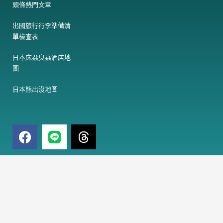
頭條熱門文章
出國旅行行李準備清
單檢查表
日本床蝨臭蟲酒店地
圖
日本熊出沒地圖
F
T
a
h
c
r
e
e
電
訂閱免費電子報
子
b
a
郵
o
d
件
o
s
訂閱
地
k
址