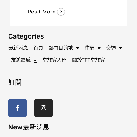
Read More
Categories
最新消息
首頁
熱門目的地
住宿
交通
旅遊靈感
常旅客入門
關於TFT常旅客
訂閱
F
I
a
n
c
s
e
t
b
a
o
g
New最新消息
o
r