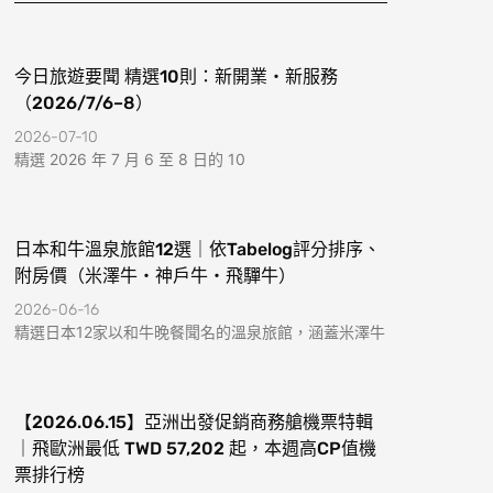
k
a
-
m
f
今日旅遊要聞 精選10則：新開業・新服務
（2026/7/6–8）
2026-07-10
精選 2026 年 7 月 6 至 8 日的 10
日本和牛溫泉旅館12選｜依Tabelog評分排序、
附房價（米澤牛・神戶牛・飛驒牛）
2026-06-16
精選日本12家以和牛晚餐聞名的溫泉旅館，涵蓋米澤牛
【2026.06.15】亞洲出發促銷商務艙機票特輯
｜飛歐洲最低 TWD 57,202 起，本週高CP值機
票排行榜