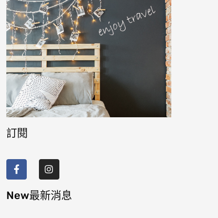
訂閱
F
I
a
n
c
s
e
t
b
a
New最新消息
o
g
o
r