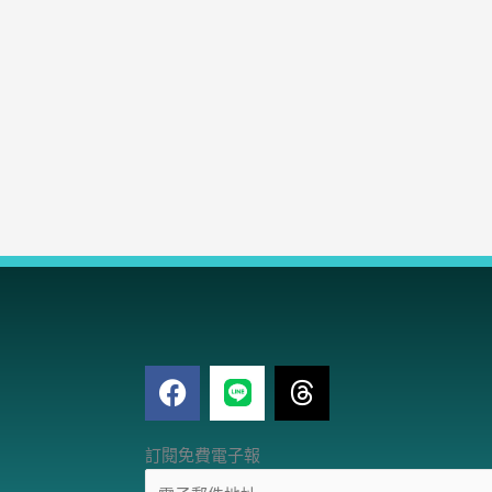
F
T
a
h
c
r
電
e
e
訂閱免費電子報
子
b
a