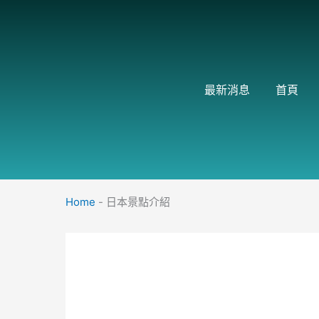
跳
至
主
要
內
最新消息
首頁
容
Home
-
日本景點介紹