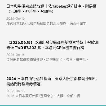
日本和牛溫泉旅館12選｜依Tabelog評分排序、附房價
（米澤牛・神戶牛・飛驒牛）
2026-06-16
精選日本12家以和牛晚餐聞名的溫泉旅館，涵蓋米澤牛
【2026.06.15】亞洲出發促銷商務艙機票特輯｜飛歐洲
最低 TWD 57,202 起，本週高CP值機票排行榜
2026-06-16
亞洲出發超值商務艙整理，精選馬尼拉、曼谷、普吉島、
2026 日本自由行必訂指南｜東京大阪京都福岡沖繩札
幌熱門行程票券精選
2026-06-15
2026 去日本要訂什麼?整理東京、大阪、京都、福