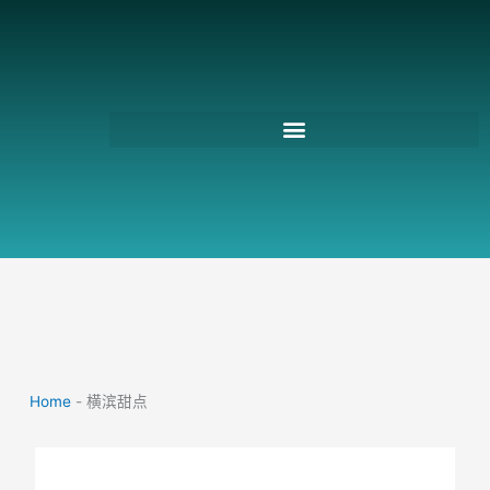
跳
至
主
要
內
容
Home
-
横滨甜点