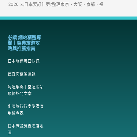
2026 去日本要訂什麼?整理東京、大阪、京都、福
必讀 網站精選專
欄｜經典旅遊攻
略與推薦指南
日本旅遊每日快訊
便宜商務艙週報
每週集錦｜當週網站
頭條熱門文章
出國旅行行李準備清
單檢查表
日本床蝨臭蟲酒店地
圖