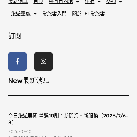
最新消息
首頁
熱門目的地
住宿
交通
旅遊靈感
常旅客入門
關於TFT常旅客
訂閱
F
I
a
n
c
s
e
t
b
a
o
g
New最新消息
o
r
k
a
-
m
f
今日旅遊要聞 精選10則：新開業・新服務（2026/7/6–
8）
2026-07-10