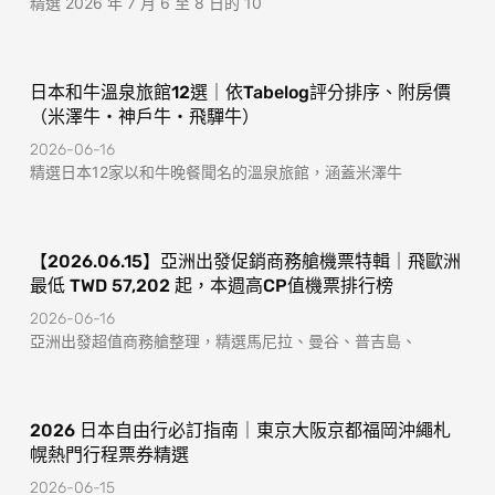
精選 2026 年 7 月 6 至 8 日的 10
日本和牛溫泉旅館12選｜依Tabelog評分排序、附房價
（米澤牛・神戶牛・飛驒牛）
2026-06-16
精選日本12家以和牛晚餐聞名的溫泉旅館，涵蓋米澤牛
【2026.06.15】亞洲出發促銷商務艙機票特輯｜飛歐洲
最低 TWD 57,202 起，本週高CP值機票排行榜
2026-06-16
亞洲出發超值商務艙整理，精選馬尼拉、曼谷、普吉島、
2026 日本自由行必訂指南｜東京大阪京都福岡沖繩札
幌熱門行程票券精選
2026-06-15