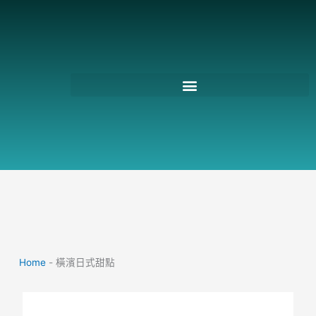
跳
至
主
要
內
容
Home
-
橫濱日式甜點